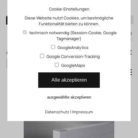
Cookie-Einstellungen
Diese Website nutzt Cookies, um bestmögliche
Funktionalität bieten zu können.
0
technisch notwendig (Session-Cookie, Google
Mein KLEFINGHAUS
Tagmanager)
einloggen
GoogleAnalytics
0
0,00 €
Alle Produkte
Google Conversion-Tracking
Suchen
GoogleMaps
Abdeckkappen
Alle akzeptieren
Halbrundschrauben
ausgewählte akzeptieren
Datenschutz
|
Impressum