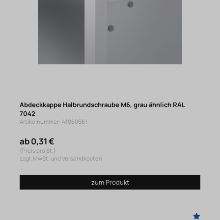
Abdeckkappe Halbrundschraube M6, grau ähnlich RAL
7042
Artikelnummer: 41060661
ab 0,31 €
(Preis pro St.)
zzgl. MwSt. und Versandkosten
zum Produkt