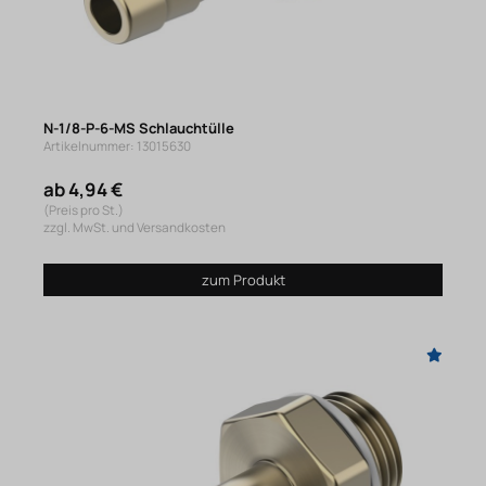
N-1/8-P-6-MS Schlauchtülle
Artikelnummer: 13015630
ab 4,94 €
(Preis pro St.)
zzgl. MwSt. und Versandkosten
zum Produkt