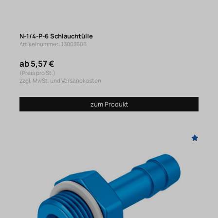
N-1/4-P-6 Schlauchtülle
Artikelnummer: 13003606
ab 5,57 €
(Preis pro St.)
zzgl. MwSt. und Versandkosten
zum Produkt