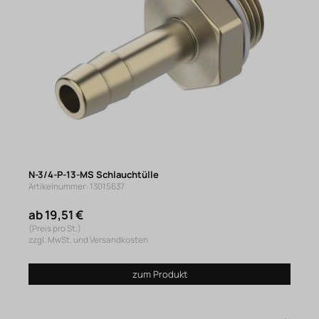
N-3/4-P-13-MS Schlauchtülle
Artikelnummer: 13015637
ab 19,51 €
(Preis pro St.)
zzgl. MwSt. und Versandkosten
zum Produkt