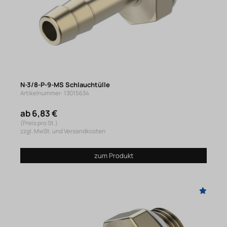
N-3/8-P-9-MS Schlauchtülle
Artikelnummer: 13015634
ab 6,83 €
(Preis pro St.)
zzgl. MwSt. und Versandkosten
zum Produkt