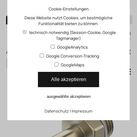
Cookie-Einstellungen
Diese Website nutzt Cookies, um bestmögliche
Funktionalität bieten zu können.
0
technisch notwendig (Session-Cookie, Google
Mein KLEFINGHAUS
Tagmanager)
einloggen
GoogleAnalytics
0
0,00 €
Alle Produkte
Google Conversion-Tracking
Suchen
GoogleMaps
Schlauchtülle CNP
Alle akzeptieren
ausgewählte akzeptieren
Datenschutz
|
Impressum