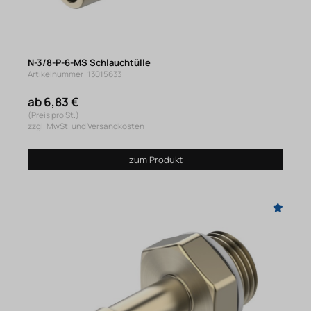
N-3/8-P-6-MS Schlauchtülle
Artikelnummer: 13015633
ab 6,83 €
(Preis pro St.)
zzgl. MwSt. und Versandkosten
zum Produkt