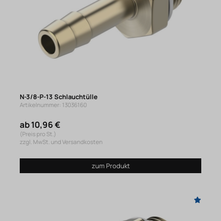
N-3/8-P-13 Schlauchtülle
Artikelnummer: 13036160
ab 10,96 €
(Preis pro St.)
zzgl. MwSt. und Versandkosten
zum Produkt