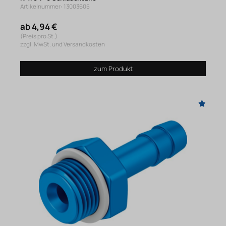
Artikelnummer: 13003605
ab 4,94 €
(Preis pro St.)
zzgl. MwSt. und Versandkosten
zum Produkt