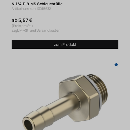
N-1/4-P-9-MS Schlauchtülle
Artikelnummer: 13015632
ab 5,57 €
(Preis pro St.)
zzgl. MwSt. und Versandkosten
zum Produkt