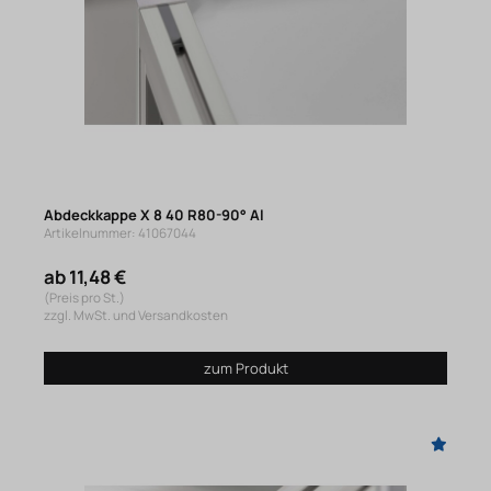
Abdeckkappe X 8 40 R80-90° Al
Artikelnummer: 41067044
ab 11,48 €
(Preis pro St.)
zzgl. MwSt. und Versandkosten
zum Produkt