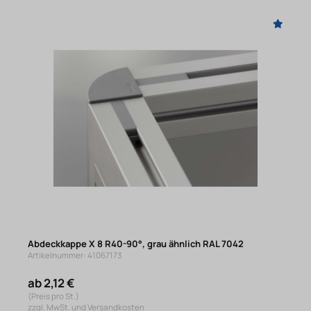
Abdeckkappe X 8 R40-90°, grau ähnlich RAL 7042
Artikelnummer: 41067173
ab 2,12 €
(Preis pro St.)
zzgl. MwSt. und Versandkosten