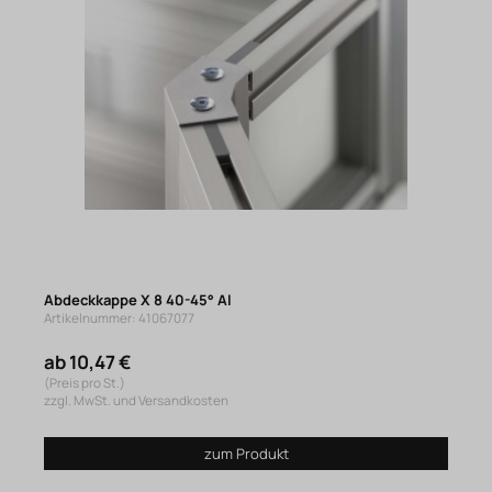
Abdeckkappe X 8 40-45° Al
Artikelnummer: 41067077
ab 10,47 €
(Preis pro St.)
zzgl. MwSt. und Versandkosten
zum Produkt