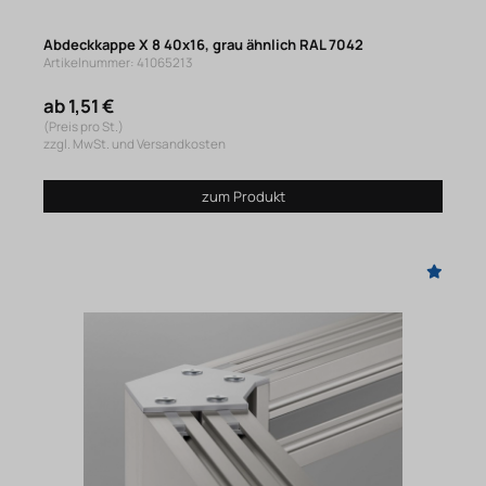
Abdeckkappe X 8 40x16, grau ähnlich RAL 7042
Artikelnummer: 41065213
ab 1,51 €
(Preis pro St.)
zzgl. MwSt. und Versandkosten
zum Produkt