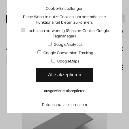
Cookie-Einstellungen
Diese Website nutzt Cookies, um bestmögliche
Funktionalität bieten zu können.
0
technisch notwendig (Session-Cookie, Google
Mein KLEFINGHAUS
Tagmanager)
einloggen
GoogleAnalytics
0
0,00 €
Alle Produkte
Google Conversion-Tracking
Suchen
GoogleMaps
Abdeckkappen XMS
Alle akzeptieren
ausgewählte akzeptieren
Datenschutz
|
Impressum