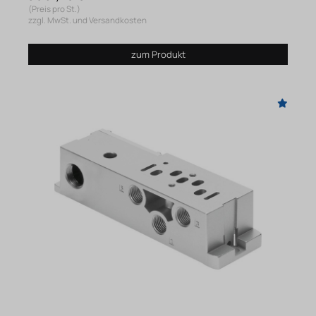
(Preis pro St.)
zzgl. MwSt. und Versandkosten
zum Produkt