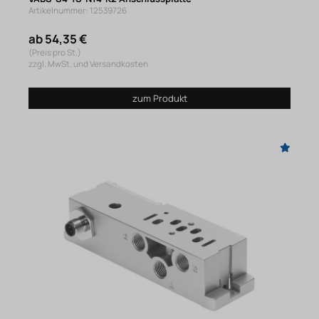
Artikelnummer: 12539726
ab 54,35 €
(Preis pro St.)
zzgl. MwSt. und Versandkosten
zum Produkt