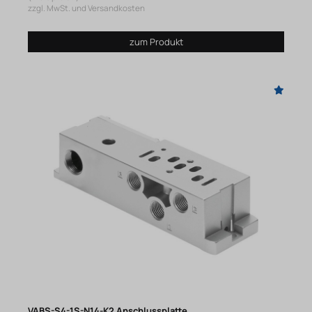
zzgl. MwSt. und Versandkosten
zum Produkt
VABS-S4-1S-N14-K2 Anschlussplatte