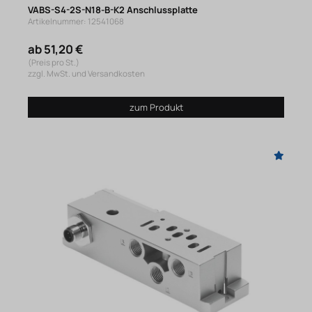
VABS-S4-2S-N18-B-K2 Anschlussplatte
Artikelnummer: 12541068
ab 51,20 €
(Preis pro St.)
zzgl. MwSt. und Versandkosten
zum Produkt