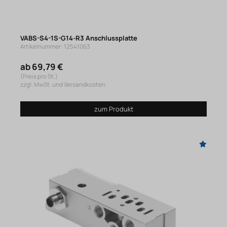
VABS-S4-1S-G14-R3 Anschlussplatte
Artikelnummer: 12541063
ab 69,79 €
(Preis pro St.)
zzgl. MwSt. und Versandkosten
zum Produkt