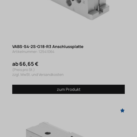
VABS-S4-2S-G18-R3 Anschlussplatte
Artikelnummer: 12541064
ab 66,65 €
(Preis pro St.)
zzgl. MwSt. und Versandkosten
zum Produkt