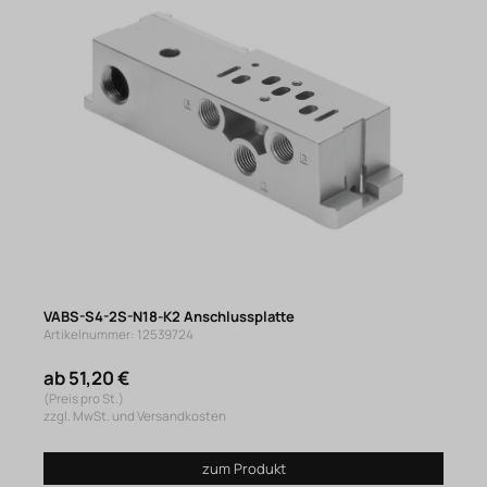
VABS-S4-2S-N18-K2 Anschlussplatte
Artikelnummer: 12539724
ab 51,20 €
(Preis pro St.)
zzgl. MwSt. und Versandkosten
zum Produkt