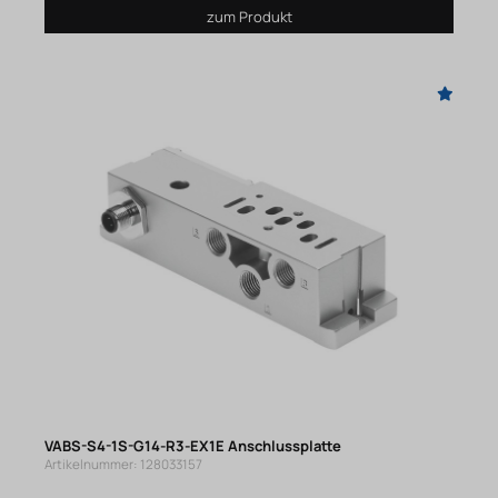
zum Produkt
VABS-S4-1S-G14-R3-EX1E Anschlussplatte
Artikelnummer: 128033157