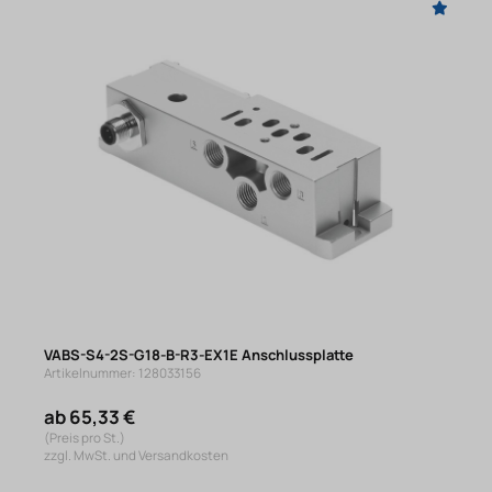
VABS-S4-2S-G18-B-R3-EX1E Anschlussplatte
Artikelnummer: 128033156
ab 65,33 €
(Preis pro St.)
zzgl. MwSt. und Versandkosten