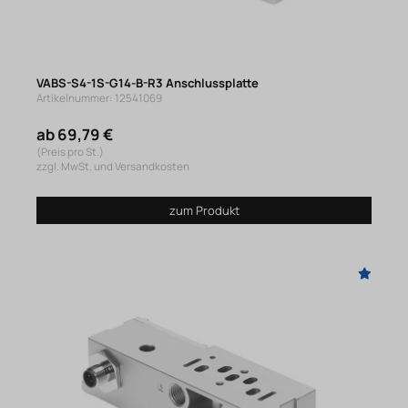
VABS-S4-1S-G14-B-R3 Anschlussplatte
Artikelnummer: 12541069
ab 69,79 €
(Preis pro St.)
zzgl. MwSt. und Versandkosten
zum Produkt