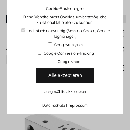
Cookie-Einstellungen
Diese Website nutzt Cookies, um bestmögliche
Funktionalität bieten zu können.
0
technisch notwendig (Session-Cookie, Google
Mein KLEFINGHAUS
Tagmanager)
einloggen
GoogleAnalytics
0
0,00 €
Alle Produkte
Google Conversion-Tracking
Suchen
GoogleMaps
Anschlussplatte nach ISO
Alle akzeptieren
15407-2 VABS_S4
ausgewählte akzeptieren
Datenschutz
|
Impressum