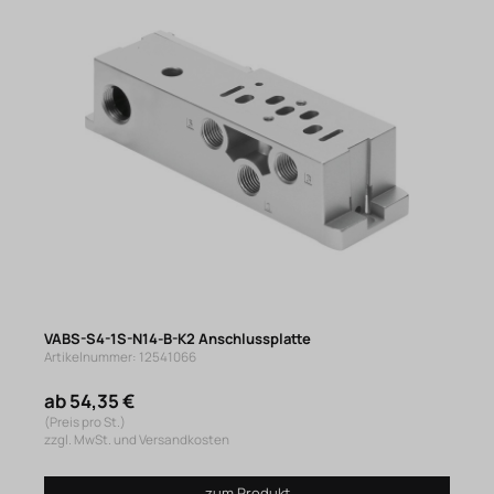
VABS-S4-1S-N14-B-K2 Anschlussplatte
Artikelnummer: 12541066
ab 54,35 €
(Preis pro St.)
zzgl. MwSt. und Versandkosten
zum Produkt