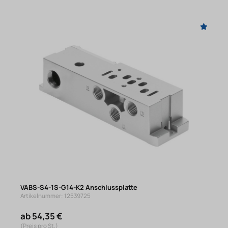
VABS-S4-1S-G14-K2 Anschlussplatte
Artikelnummer: 12539725
ab 54,35 €
(Preis pro St.)