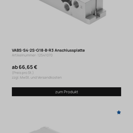
VABS-S4-2S-G18-B-R3 Anschlussplatte
Artikelnummer: 12541070
ab 66,65 €
(Preis pro St.)
zzgl. MwSt. und Versandkosten
zum Produkt