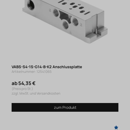
VABS-S4-1S-G14-B-K2 Anschlussplatte
Artikelnummer: 12541065
ab 54,35 €
(Preis pro St.)
zzgl. MwSt. und Versandkosten
zum Produkt