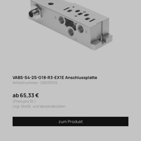
VABS-S4-2S-G18-R3-EX1E Anschlussplatte
Artikelnummer: 128033155
ab 65,33 €
(Preis pro St.)
zzgl. MwSt. und Versandkosten
zum Produkt