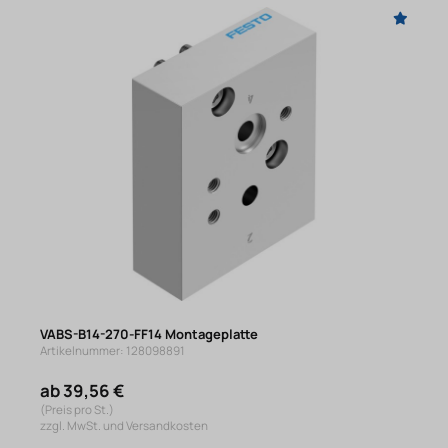
VABS-B14-270-FF14 Montageplatte
Artikelnummer: 128098891
ab 39,56 €
(Preis pro St.)
zzgl. MwSt. und Versandkosten