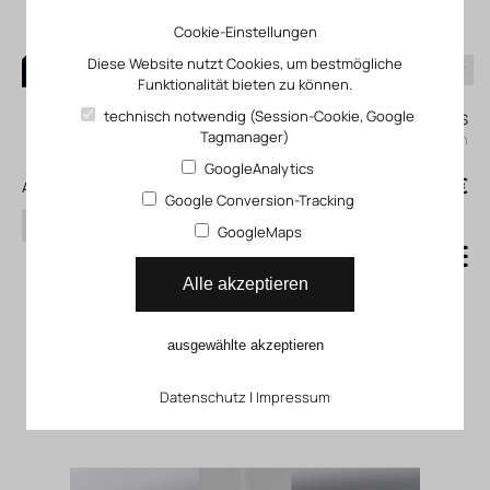
Cookie-Einstellungen
Diese Website nutzt Cookies, um bestmögliche
Funktionalität bieten zu können.
0
technisch notwendig (Session-Cookie, Google
Mein KLEFINGHAUS
Tagmanager)
einloggen
GoogleAnalytics
0
0,00 €
Alle Produkte
Google Conversion-Tracking
Suchen
GoogleMaps
Zubehör für rechtwinklige
Alle akzeptieren
Verbindungen
ausgewählte akzeptieren
Radiendichtungen
Datenschutz
|
Impressum