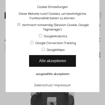
Cookie-Einstellungen
Diese Website nutzt Cookies, um bestmögliche
Funktionalität bieten zu können.
0
technisch notwendig (Session-Cookie, Google
Mein KLEFINGHAUS
Tagmanager)
einloggen
GoogleAnalytics
0
0,00 €
Alle Produkte
Google Conversion-Tracking
Suchen
GoogleMaps
Dreipunktgreifer
Alle akzeptieren
Dreipunktgreifer DHDS
ausgewählte akzeptieren
Datenschutz
|
Impressum