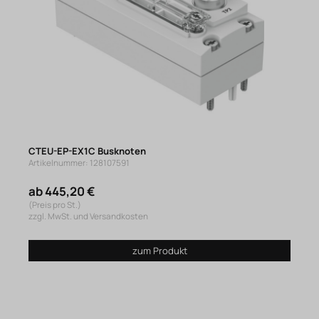
CTEU-EP-EX1C Busknoten
Artikelnummer: 128107591
ab 445,20 €
(Preis pro St.)
zzgl. MwSt. und Versandkosten
zum Produkt