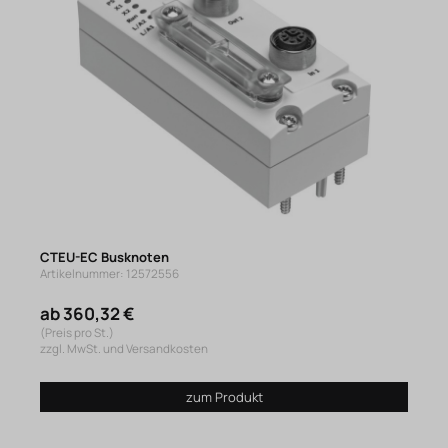
CTEU-EC Busknoten
Artikelnummer: 12572556
ab 360,32 €
(Preis pro St.)
zzgl. MwSt. und Versandkosten
zum Produkt