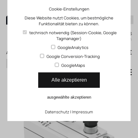
Cookie-Einstellungen
Diese Website nutzt Cookies, um bestmögliche
Funktionalität bieten zu können.
0
technisch notwendig (Session-Cookie, Google
Mein KLEFINGHAUS
Tagmanager)
einloggen
GoogleAnalytics
0
0,00 €
Alle Produkte
Google Conversion-Tracking
Suchen
GoogleMaps
Feldbusmodul CTEU
Alle akzeptieren
ausgewählte akzeptieren
Datenschutz
|
Impressum