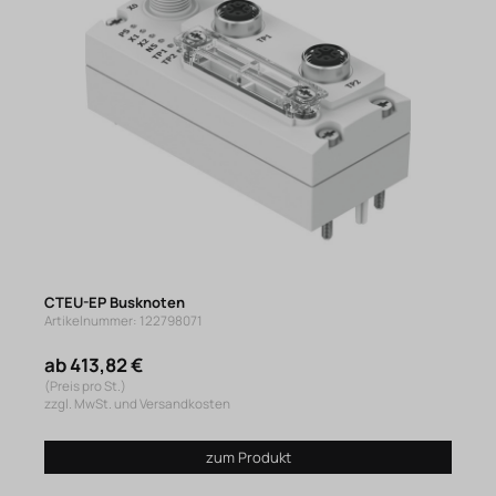
CTEU-EP Busknoten
Artikelnummer: 122798071
ab 413,82 €
(Preis pro St.)
zzgl. MwSt. und Versandkosten
zum Produkt