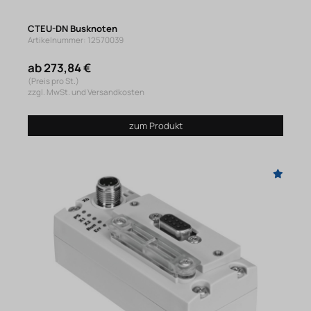
CTEU-DN Busknoten
Artikelnummer: 12570039
ab 273,84 €
(Preis pro St.)
zzgl. MwSt. und Versandkosten
zum Produkt