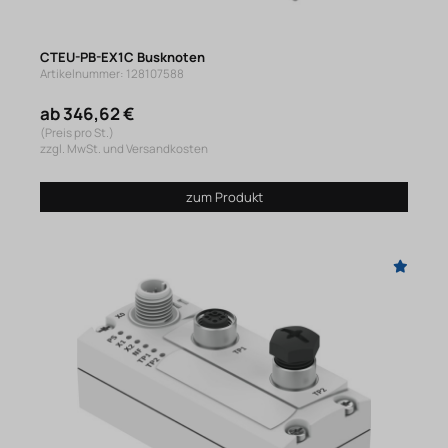
CTEU-PB-EX1C Busknoten
Artikelnummer: 128107588
ab 346,62 €
(Preis pro St.)
zzgl. MwSt. und Versandkosten
zum Produkt