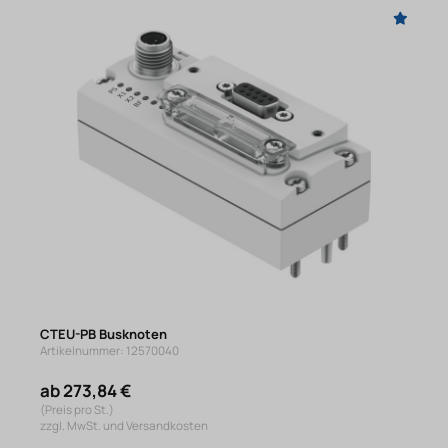
CTEU-PB Busknoten
Artikelnummer: 12570040
ab 273,84 €
(Preis pro St.)
zzgl. MwSt. und Versandkosten