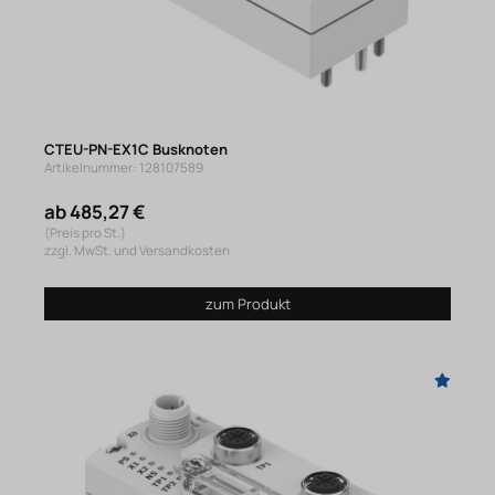
CTEU-PN-EX1C Busknoten
Artikelnummer: 128107589
ab 485,27 €
(Preis pro St.)
zzgl. MwSt. und Versandkosten
zum Produkt