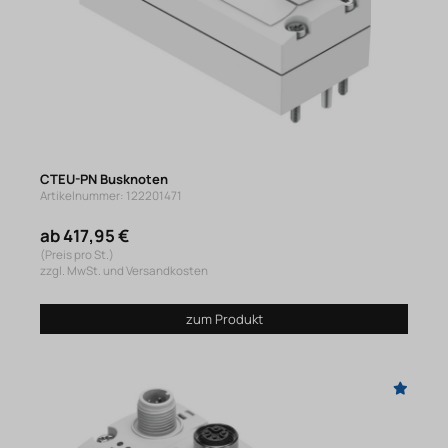
CTEU-PN Busknoten
Artikelnummer: 122201471
ab 417,95 €
(Preis pro St.)
zzgl. MwSt. und Versandkosten
zum Produkt