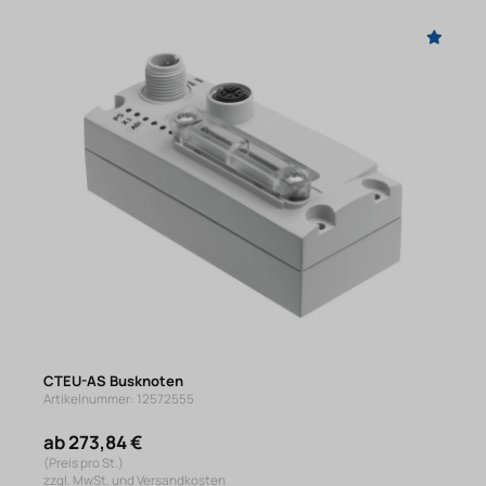
CTEU-AS Busknoten
Artikelnummer: 12572555
ab 273,84 €
(Preis pro St.)
zzgl. MwSt. und Versandkosten