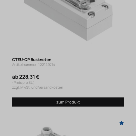
CTEU-CP Busknoten
Artikelnummer: 122149714
ab 228,31 €
(Preis pro St.)
zzgl. MwSt. und Versandkosten
zum Produkt