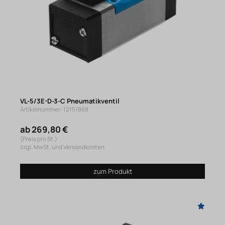
VL-5/3E-D-3-C Pneumatikventil
Artikelnummer: 12151868
ab 269,80 €
(Preis pro St.)
zzgl. MwSt. und Versandkosten
zum Produkt