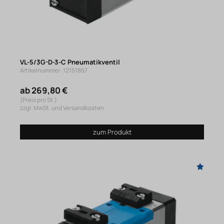
VL-5/3G-D-3-C Pneumatikventil
Artikelnummer: 12151867
ab 269,80 €
(Preis pro St.)
zzgl. MwSt. und Versandkosten
zum Produkt