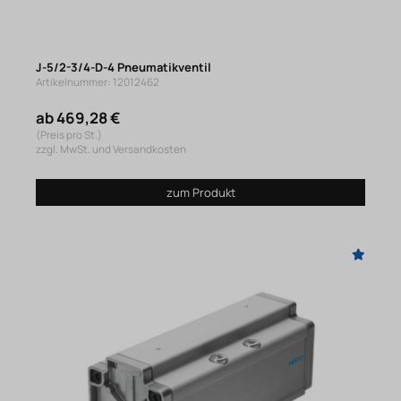
J-5/2-3/4-D-4 Pneumatikventil
Artikelnummer: 12012462
ab 469,28 €
(Preis pro St.)
zzgl. MwSt. und Versandkosten
zum Produkt