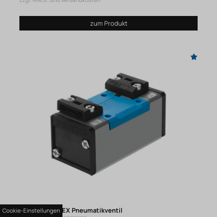
zzgl. MwSt. und Versandkosten
zum Produkt
VL-5/2-D-2-C-EX Pneumatikventil
Cookie-Einstellungen