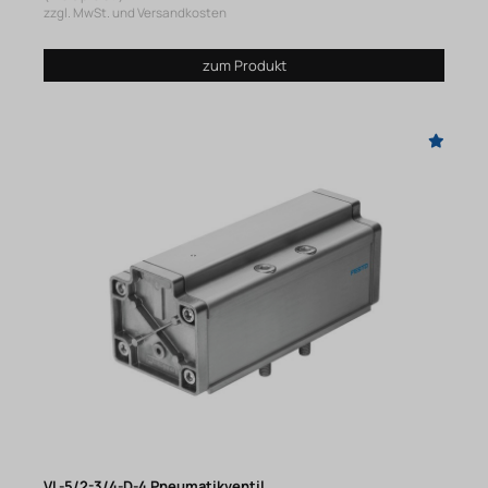
zzgl. MwSt. und Versandkosten
zum Produkt
VL-5/2-3/4-D-4 Pneumatikventil