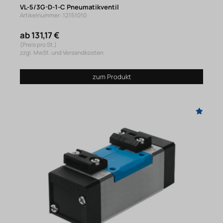
VL-5/3G-D-1-C Pneumatikventil
Artikelnummer: 12151010
ab 131,17 €
(Preis pro St.)
zzgl. MwSt. und Versandkosten
zum Produkt