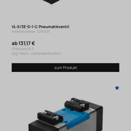
VL-5/3E-D-1-C Pneumatikventil
Artikelnummer: 12151011
ab 131,17 €
(Preis pro St.)
zzgl. MwSt. und Versandkosten
zum Produkt