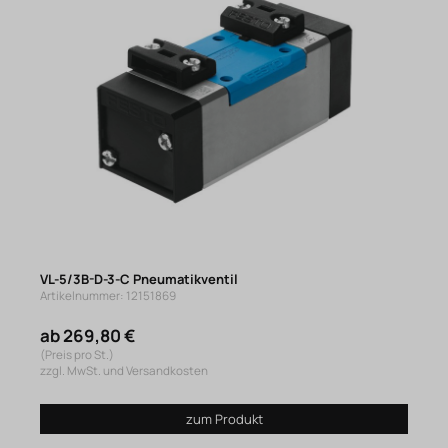
VL-5/3B-D-3-C Pneumatikventil
Artikelnummer: 12151869
ab 269,80 €
(Preis pro St.)
zzgl. MwSt. und Versandkosten
zum Produkt