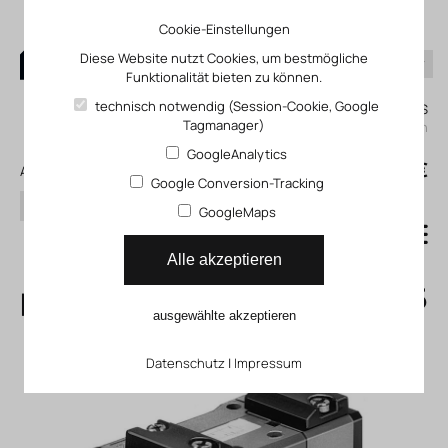
Cookie-Einstellungen
Diese Website nutzt Cookies, um bestmögliche
Funktionalität bieten zu können.
0
technisch notwendig (Session-Cookie, Google
Mein KLEFINGHAUS
Tagmanager)
einloggen
GoogleAnalytics
0
0,00 €
Alle Produkte
Google Conversion-Tracking
Suchen
GoogleMaps
Normventil ISO 5599-1,
Alle akzeptieren
pneumatisch betätigt ISO_55
ausgewählte akzeptieren
Datenschutz
|
Impressum