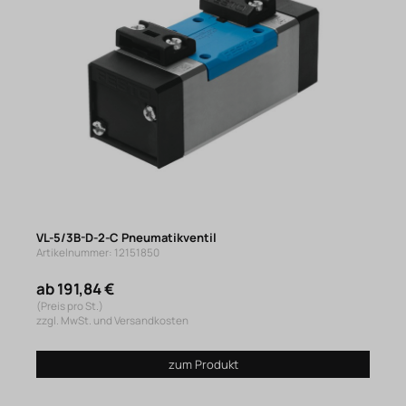
VL-5/3B-D-2-C Pneumatikventil
Artikelnummer: 12151850
ab 191,84 €
(Preis pro St.)
zzgl. MwSt. und Versandkosten
zum Produkt