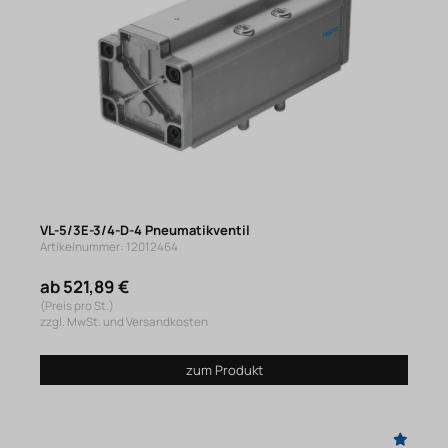
VL-5/3E-3/4-D-4 Pneumatikventil
Artikelnummer: 12012464
ab 521,89 €
(Preis pro St.)
zzgl. MwSt. und Versandkosten
zum Produkt