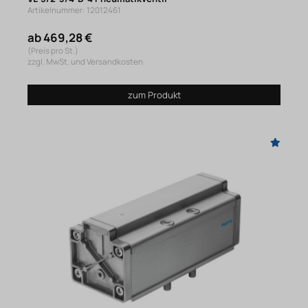
Artikelnummer: 12012461
ab 469,28 €
(Preis pro St.)
zzgl. MwSt. und Versandkosten
zum Produkt