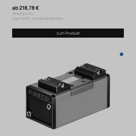
ab 218,78 €
(Preis pro St.)
zzgl. MwSt. und Versandkosten
zum Produkt