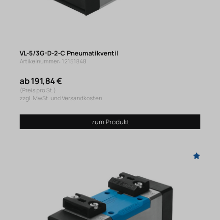
VL-5/3G-D-2-C Pneumatikventil
Artikelnummer: 12151848
ab 191,84 €
(Preis pro St.)
zzgl. MwSt. und Versandkosten
zum Produkt