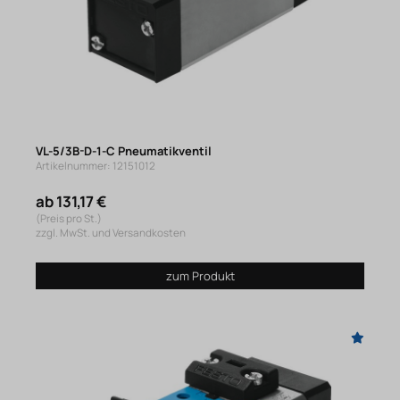
VL-5/3B-D-1-C Pneumatikventil
Artikelnummer: 12151012
ab 131,17 €
(Preis pro St.)
zzgl. MwSt. und Versandkosten
zum Produkt