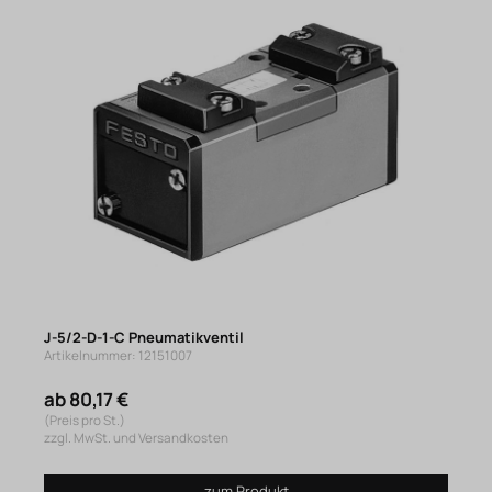
J-5/2-D-1-C Pneumatikventil
Artikelnummer: 12151007
ab 80,17 €
(Preis pro St.)
zzgl. MwSt. und Versandkosten
zum Produkt