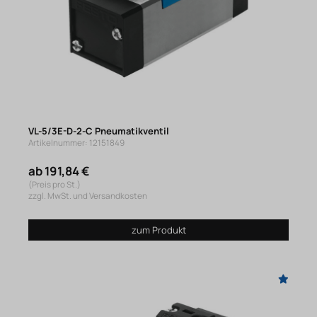
VL-5/3E-D-2-C Pneumatikventil
Artikelnummer: 12151849
ab 191,84 €
(Preis pro St.)
zzgl. MwSt. und Versandkosten
zum Produkt