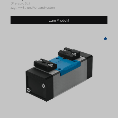
(Preis pro St.)
zzgl. MwSt. und Versandkosten
zum Produkt