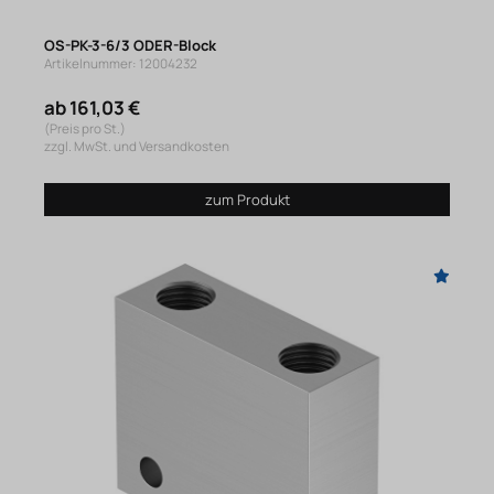
OS-PK-3-6/3 ODER-Block
Artikelnummer: 12004232
ab 161,03 €
(Preis pro St.)
zzgl. MwSt. und Versandkosten
zum Produkt