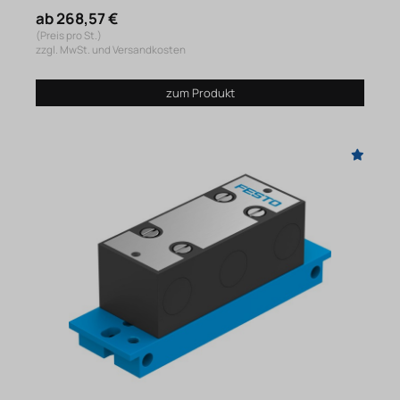
ab 268,57 €
(Preis pro St.)
zzgl. MwSt. und Versandkosten
zum Produkt