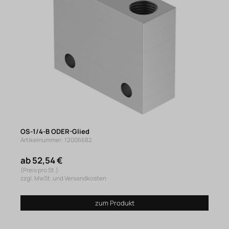
OS-1/4-B ODER-Glied
Artikelnummer: 12006682
ab 52,54 €
(Preis pro St.)
zzgl. MwSt. und Versandkosten
zum Produkt