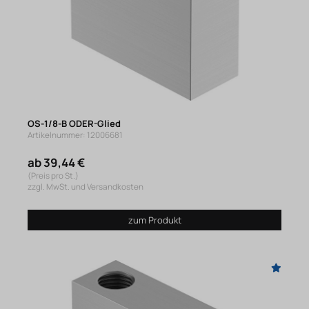
OS-1/8-B ODER-Glied
Artikelnummer: 12006681
ab 39,44 €
(Preis pro St.)
zzgl. MwSt. und Versandkosten
zum Produkt