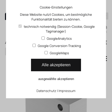
Cookie-Einstellungen
Diese Website nutzt Cookies, um bestmögliche
Funktionalität bieten zu können.
0
technisch notwendig (Session-Cookie, Google
Mein KLEFINGHAUS
Tagmanager)
einloggen
GoogleAnalytics
0
0,00 €
Alle Produkte
Google Conversion-Tracking
Suchen
GoogleMaps
Logikelement LK
Alle akzeptieren
ausgewählte akzeptieren
Datenschutz
|
Impressum