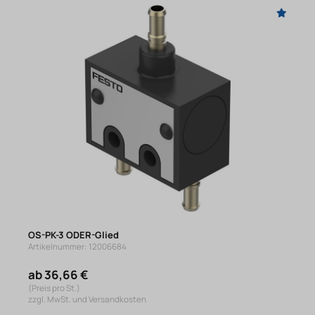
OS-PK-3 ODER-Glied
Artikelnummer: 12006684
ab 36,66 €
(Preis pro St.)
zzgl. MwSt. und Versandkosten