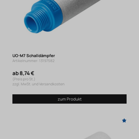
UO-M7 Schalldämpfer
Artikelnummer: 13197582
ab 8,74 €
(Preis pro St.)
zzgl. MwSt. und Versandkosten
zum Produkt