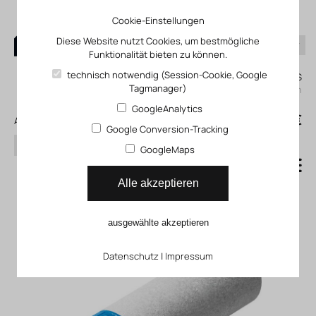
Cookie-Einstellungen
Diese Website nutzt Cookies, um bestmögliche
Funktionalität bieten zu können.
0
technisch notwendig (Session-Cookie, Google
Mein KLEFINGHAUS
Tagmanager)
einloggen
GoogleAnalytics
0
0,00 €
Alle Produkte
Google Conversion-Tracking
Suchen
GoogleMaps
Schalldämpfer UO
Alle akzeptieren
ausgewählte akzeptieren
Datenschutz
|
Impressum