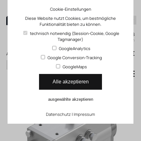
Cookie-Einstellungen
Diese Website nutzt Cookies, um bestmögliche
Funktionalität bieten zu können.
0
technisch notwendig (Session-Cookie, Google
Mein KLEFINGHAUS
Tagmanager)
einloggen
GoogleAnalytics
0
0,00 €
Alle Produkte
Google Conversion-Tracking
Suchen
GoogleMaps
Schwenkantrieb DFPD
Alle akzeptieren
ausgewählte akzeptieren
Datenschutz
|
Impressum