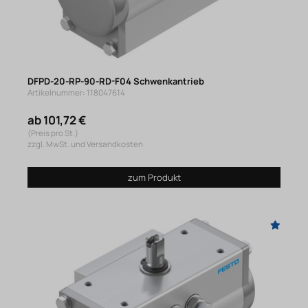
DFPD-20-RP-90-RD-F04 Schwenkantrieb
Artikelnummer: 118047614
ab 101,72 €
(Preis pro St.)
zzgl. MwSt. und Versandkosten
zum Produkt