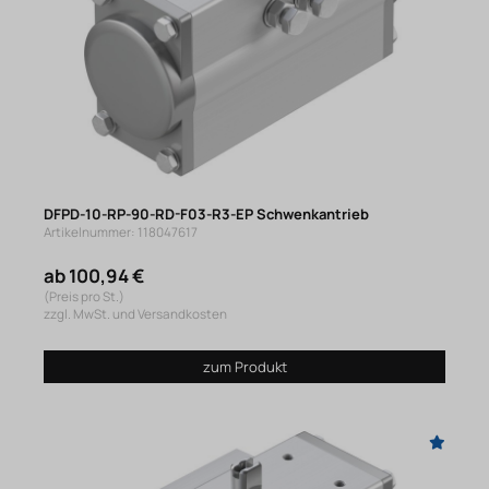
DFPD-10-RP-90-RD-F03-R3-EP Schwenkantrieb
Artikelnummer: 118047617
ab 100,94 €
(Preis pro St.)
zzgl. MwSt. und Versandkosten
zum Produkt