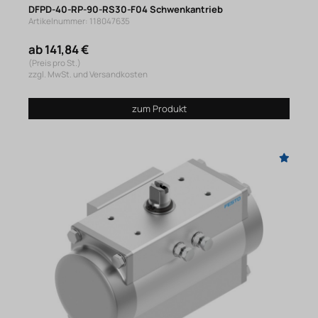
DFPD-40-RP-90-RS30-F04 Schwenkantrieb
Artikelnummer: 118047635
ab 141,84 €
(Preis pro St.)
zzgl. MwSt. und Versandkosten
zum Produkt