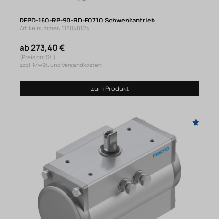
DFPD-160-RP-90-RD-F0710 Schwenkantrieb
Artikelnummer: 118048124
ab 273,40 €
(Preis pro St.)
zzgl. MwSt. und Versandkosten
zum Produkt