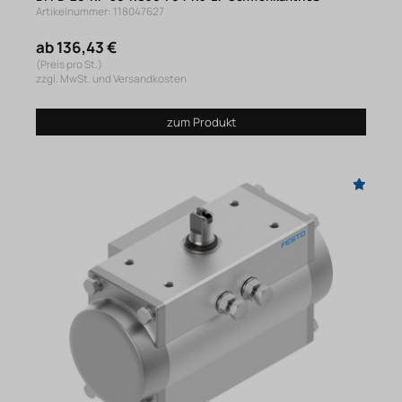
Artikelnummer: 118047627
ab 136,43 €
(Preis pro St.)
zzgl. MwSt. und Versandkosten
zum Produkt