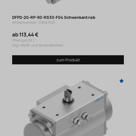
DFPD-20-RP-90-RS30-F04 Schwenkantrieb
Artikelnummer: 118047621
ab 113,44 €
(Preis pro St.)
zzgl. MwSt. und Versandkosten
zum Produkt