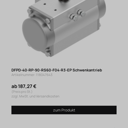
DFPD-40-RP-90-RS60-F04-R3-EP Schwenkantrieb
Artikelnummer: 118047643
ab 187,27 €
(Preis pro St.)
zzgl. MwSt. und Versandkosten
zum Produkt