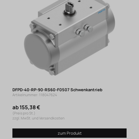
DFPD-40-RP-90-RS60-F0507 Schwenkantrieb
Artikelnummer: 118047624
ab 155,38 €
(Preis pro St.)
zzgl. MwSt. und Versandkosten
zum Produkt