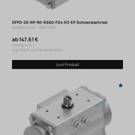
DFPD-20-RP-90-RS60-F04-R3-EP Schwenkantrieb
Artikelnummer: 118047628
ab 147,61 €
(Preis pro St.)
zzgl. MwSt. und Versandkosten
zum Produkt