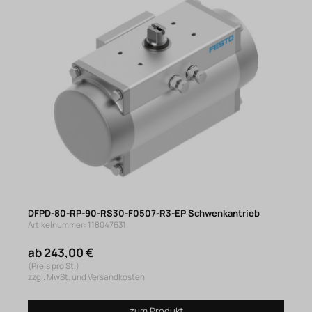
DFPD-80-RP-90-RS30-F0507-R3-EP Schwenkantrieb
Artikelnummer: 118047631
ab 243,00 €
(Preis pro St.)
zzgl. MwSt. und Versandkosten
zum Produkt