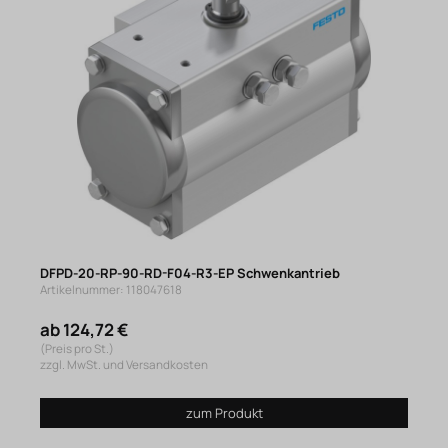
DFPD-20-RP-90-RD-F04-R3-EP Schwenkantrieb
Artikelnummer: 118047618
ab 124,72 €
(Preis pro St.)
zzgl. MwSt. und Versandkosten
zum Produkt