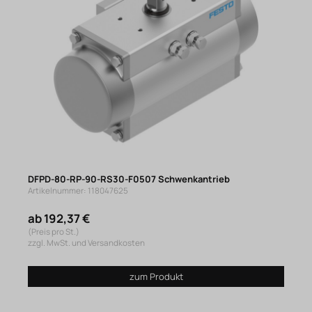
DFPD-80-RP-90-RS30-F0507 Schwenkantrieb
Artikelnummer: 118047625
ab 192,37 €
(Preis pro St.)
zzgl. MwSt. und Versandkosten
zum Produkt