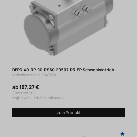
DFPD-40-RP-90-RS60-F0507-R3-EP Schwenkantrieb
Artikelnummer: 118047630
ab 187,27 €
(Preis pro St.)
zzgl. MwSt. und Versandkosten
zum Produkt