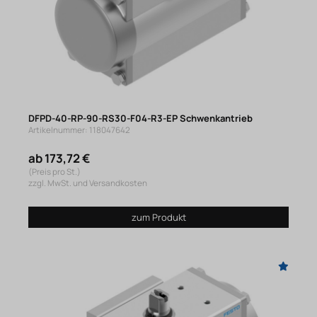
DFPD-40-RP-90-RS30-F04-R3-EP Schwenkantrieb
Artikelnummer: 118047642
ab 173,72 €
(Preis pro St.)
zzgl. MwSt. und Versandkosten
zum Produkt