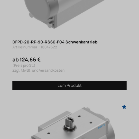
DFPD-20-RP-90-RS60-F04 Schwenkantrieb
Artikelnummer: 118047622
ab 124,66 €
(Preis pro St.)
zzgl. MwSt. und Versandkosten
zum Produkt