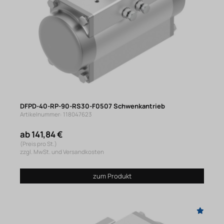
DFPD-40-RP-90-RS30-F0507 Schwenkantrieb
Artikelnummer: 118047623
ab 141,84 €
(Preis pro St.)
zzgl. MwSt. und Versandkosten
zum Produkt