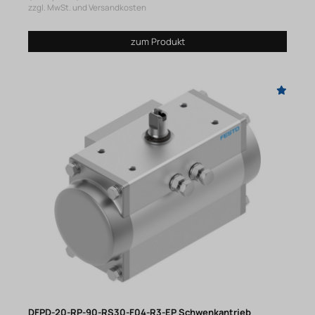
zzgl. MwSt. und Versandkosten
zum Produkt
DFPD-20-RP-90-RS30-F04-R3-EP Schwenkantrieb