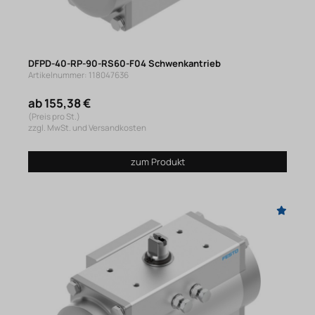
DFPD-40-RP-90-RS60-F04 Schwenkantrieb
Artikelnummer: 118047636
ab 155,38 €
(Preis pro St.)
zzgl. MwSt. und Versandkosten
zum Produkt