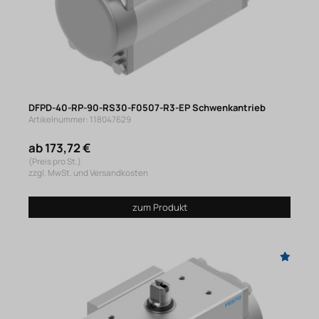
DFPD-40-RP-90-RS30-F0507-R3-EP Schwenkantrieb
Artikelnummer: 118047629
ab 173,72 €
(Preis pro St.)
zzgl. MwSt. und Versandkosten
zum Produkt