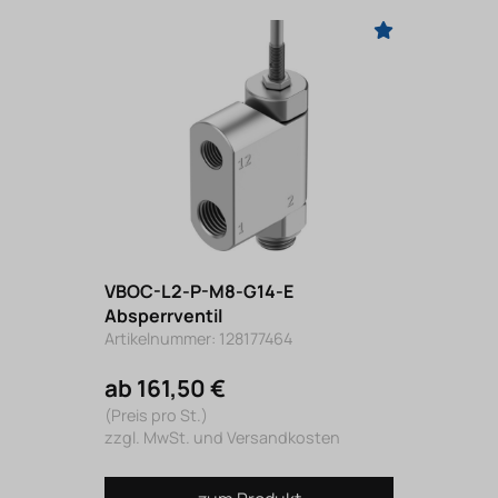
VBOC-L2-P-M8-G14-E
Absperrventil
Artikelnummer: 128177464
ab 161,50 €
(Preis pro St.)
zzgl. MwSt. und Versandkosten