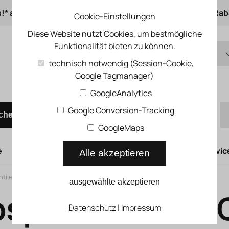
s!* ab 50 € Auftragswert
ab 500 € 1% Online-Rab
Cookie-Einstellungen
Diese Website nutzt Cookies, um bestmögliche
Funktionalität bieten zu können.
DE
technisch notwendig (Session-Cookie,
Google Tagmanager)
EN
Schnellbestellung
GoogleAnalytics
Google Conversion-Tracking
chen
GoogleMaps
e
Hubtüren
Druckluftsysteme
Kompressoren Servic
Alle akzeptieren
ntile Pneumatik
>
Absperrventile und Kugelhähne
>
Absperrventil VBOC
ausgewählte akzeptieren
sperrventil V
Datenschutz
|
Impressum