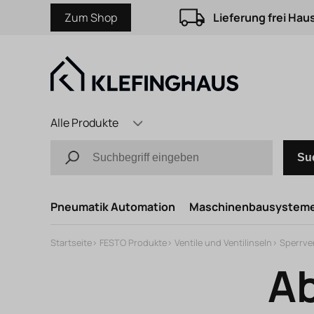
Zum Shop
Lieferung frei Hau
Alle Produkte
Su
Pneumatik Automation
Maschinenbausystem
Startseite
>
FESTO Produkte
>
Ventile und Ventilinseln
>
Sperrve
Ab