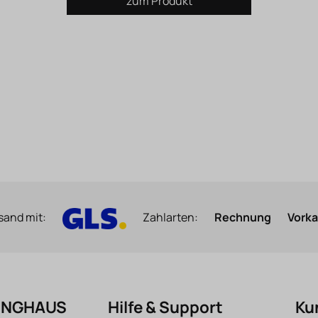
zum Produkt
sand mit:
Zahlarten:
Rechnung
Vork
FINGHAUS
Hilfe & Support
Ku