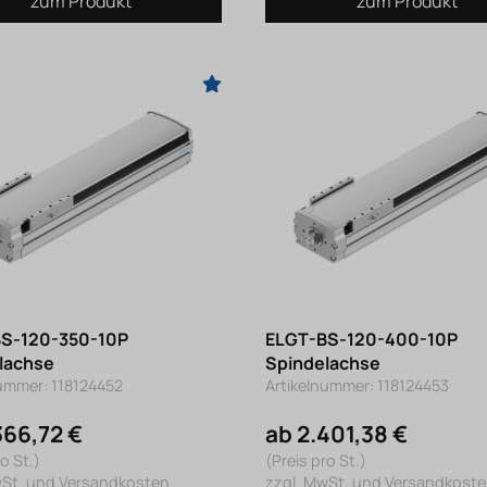
zum Produkt
zum Produkt
S-120-350-10P
ELGT-BS-120-400-10P
lachse
Spindelachse
nummer: 118124452
Artikelnummer: 118124453
366,72 €
ab 2.401,38 €
o St.)
(Preis pro St.)
wSt. und Versandkosten
zzgl. MwSt. und Versandkost