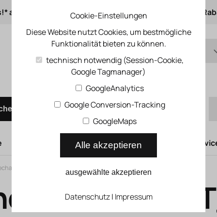
s!* ab 50 € Auftragswert
ab 500 € 1% Online-Rab
Cookie-Einstellungen
Diese Website nutzt Cookies, um bestmögliche
Funktionalität bieten zu können.
DE
technisch notwendig (Session-Cookie,
Google Tagmanager)
EN
Schnellbestellung
GoogleAnalytics
Google Conversion-Tracking
chen
GoogleMaps
e
Hubtüren
Druckluftsysteme
Kompressoren Servic
Alle akzeptieren
echanische Aktuatoren
>
Linearachsen
>
Spindelachse ELGT_BS
ausgewählte akzeptieren
ndelachse ELG
Datenschutz
|
Impressum