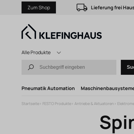
Zum Shop
Lieferung frei Hau
Alle Produkte
Su
Pneumatik Automation
Maschinenbausystem
Startseite
>
FESTO Produkte
>
Antriebe & Aktuatoren
>
Elektrom
Spi