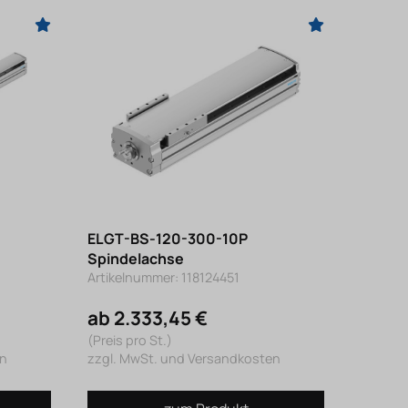
ELGT-BS-120-300-10P
Spindelachse
Artikelnummer: 118124451
ab 2.333,45 €
(Preis pro St.)
en
zzgl. MwSt. und Versandkosten