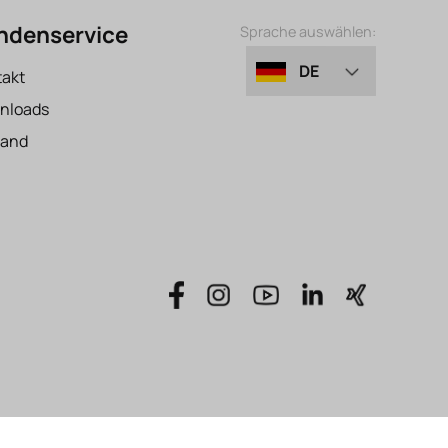
ndenservice
Sprache auswählen:
DE
takt
nloads
EN
sand