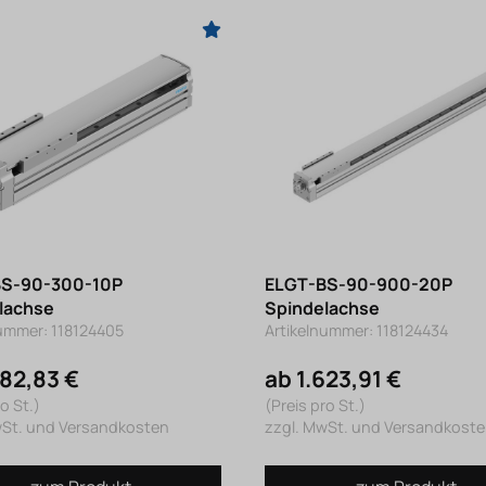
BS-90-300-10P
ELGT-BS-90-900-20P
lachse
Spindelachse
nummer: 118124405
Artikelnummer: 118124434
382,83 €
ab 1.623,91 €
o St.)
(Preis pro St.)
wSt. und Versandkosten
zzgl. MwSt. und Versandkost