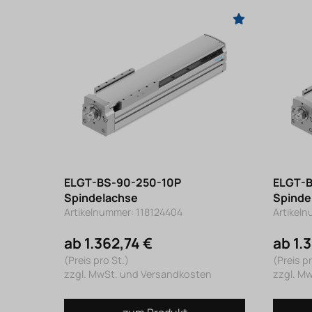
ELGT-BS-90-250-10P
ELGT-
Spindelachse
Spinde
Artikelnummer: 118124404
Artikel
ab 1.362,74 €
ab 1.
(Preis pro St.)
(Preis pr
zzgl. MwSt. und Versandkosten
zzgl. M