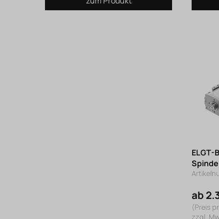
zum Produkt
ELGT-B
Spinde
Artikel
ab 2.
(Preis pr
zzgl. M