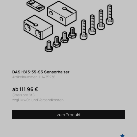
DASI-B13-35-S3 Sensorhalter
Artikelnummer: 111435236
ab 111,96 €
(Preis pro St.)
zzgl. MwSt. und Versandkosten
zum Produkt