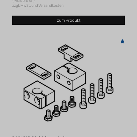
(Preis pro St.)
zzgl. MwSt. und Versandkosten
zum Produkt