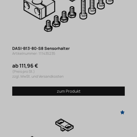
DASI-B13-80-S8 Sensorhalter
Artikelnummer: 111435235
ab 111,96 €
(Preis pro St.)
zzgl. MwSt. und Versandkosten
zum Produkt