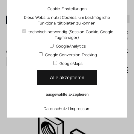
Cookie-Einstellungen
Diese Website nutzt Cookies, um bestmögliche
Funktionalität bieten zu können.
0
technisch notwendig (Session-Cookie, Google
Mein KLEFINGHAUS
Tagmanager)
einloggen
GoogleAnalytics
0
0,00 €
Alle Produkte
Google Conversion-Tracking
Suchen
GoogleMaps
Befestigungselement
Alle akzeptieren
induktive Sensoren FP_01-
ausgewählte akzeptieren
50-02
Datenschutz
|
Impressum