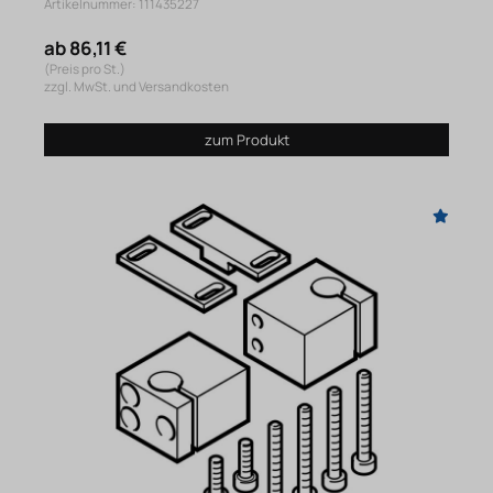
Artikelnummer: 111435227
ab 86,11 €
(Preis pro St.)
zzgl. MwSt. und Versandkosten
zum Produkt