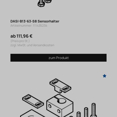
DASI-B13-63-S8 Sensorhalter
Artikelnummer: 111435234
ab 111,96 €
(Preis pro St.)
zzgl. MwSt. und Versandkosten
zum Produkt