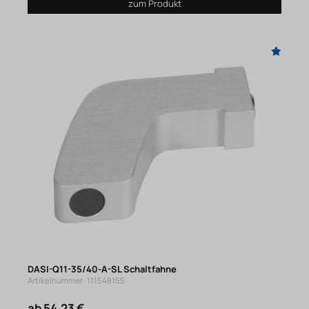
zum Produkt
DASI-Q11-35/40-A-SL Schaltfahne
Artikelnummer: 111548155
ab 54,23 €