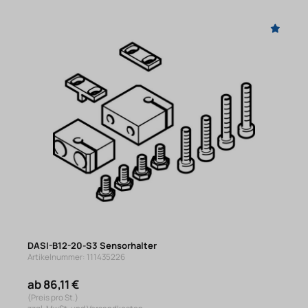
DASI-B12-20-S3 Sensorhalter
Artikelnummer: 111435226
ab 86,11 €
(Preis pro St.)