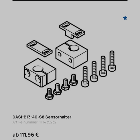
DASI-B13-40-S8 Sensorhalter
Artikelnummer: 111435232
ab 111,96 €