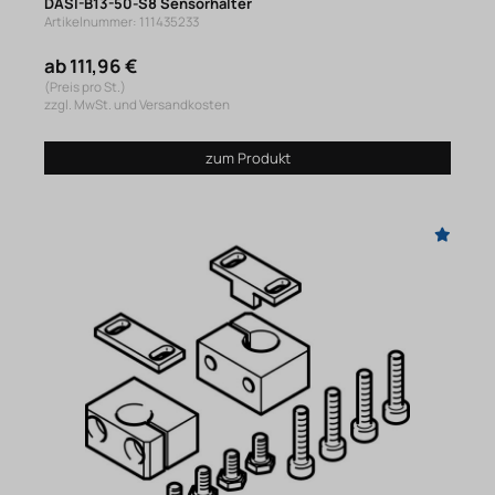
DASI-B13-50-S8 Sensorhalter
Artikelnummer: 111435233
ab 111,96 €
(Preis pro St.)
zzgl. MwSt. und Versandkosten
zum Produkt