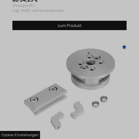
(Preis pro St.)
zzgl. MwSt. und Versandkosten
zum Produkt
Cookie-Einstellungen