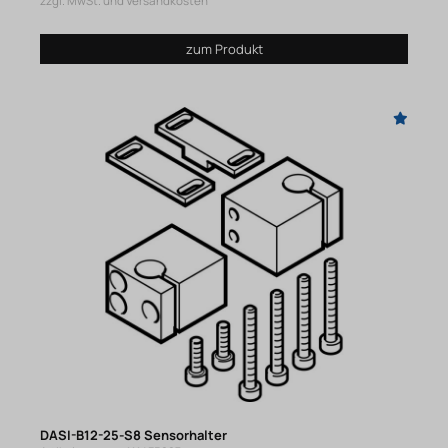
zzgl. MwSt. und Versandkosten
zum Produkt
DASI-B12-25-S8 Sensorhalter