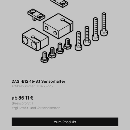
DASI-B12-16-S3 Sensorhalter
Artikelnummer: 111435225
ab 86,11 €
(Preis pro St.)
zzgl. MwSt. und Versandkosten
zum Produkt