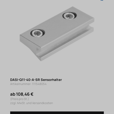
DASI-Q11-40-A-SR Sensorhalter
Artikelnummer: 111548054
ab 108,46 €
(Preis pro St.)
zzgl. MwSt. und Versandkosten