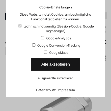
Cookie-Einstellungen
Diese Website nutzt Cookies, um bestmögliche
Funktionalität bieten zu können.
0
technisch notwendig (Session-Cookie, Google
Mein KLEFINGHAUS
Tagmanager)
einloggen
GoogleAnalytics
0
0,00 €
Alle Produkte
Google Conversion-Tracking
Suchen
GoogleMaps
Kupplungsstück FP_01-50-
Alle akzeptieren
03-16
ausgewählte akzeptieren
Datenschutz
|
Impressum