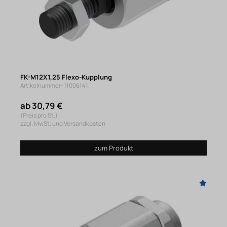
FK-M12X1,25 Flexo-Kupplung
Artikelnummer: 11006141
ab 30,79 €
(Preis pro St.)
zzgl. MwSt. und Versandkosten
zum Produkt