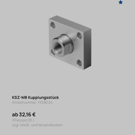
KSZ-M8 Kupplungsstück
Artikelnummer: 11036124
ab 32,16 €
(Preis pro St.)
zzgl. MwSt. und Versandkosten