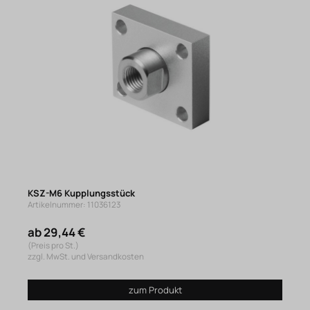
KSZ-M6 Kupplungsstück
Artikelnummer: 11036123
ab 29,44 €
(Preis pro St.)
zzgl. MwSt. und Versandkosten
zum Produkt