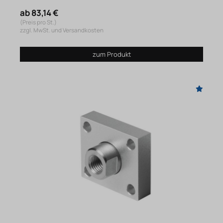
ab 83,14 €
(Preis pro St.)
zzgl. MwSt. und Versandkosten
zum Produkt