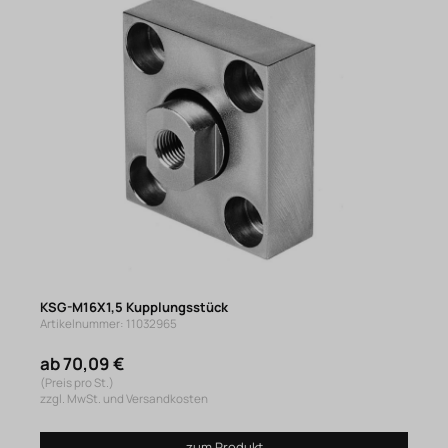
KSG-M16X1,5 Kupplungsstück
Artikelnummer: 11032965
ab 70,09 €
(Preis pro St.)
zzgl. MwSt. und Versandkosten
zum Produkt