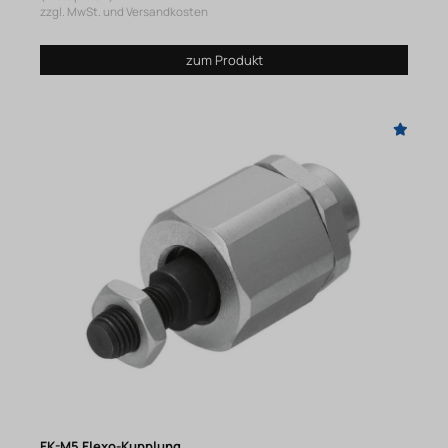
zzgl. MwSt. und Versandkosten
zum Produkt
FK-M5 Flexo-Kupplung