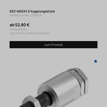
KSZ-M20X1,5 Kupplungsstück
Artikelnummer: 11036128
ab 52,80 €
(Preis pro St.)
zzgl. MwSt. und Versandkosten
zum Produkt