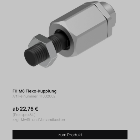
FK-M8 Flexo-Kupplung
Artikelnummer: 11002062
ab 22,76 €
(Preis pro St.)
zzgl. MwSt. und Versandkosten
zum Produkt