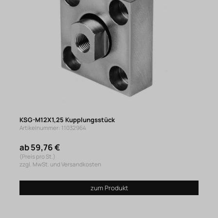
KSG-M12X1,25 Kupplungsstück
Artikelnummer: 11032964
ab 59,76 €
(Preis pro St.)
zzgl. MwSt. und Versandkosten
zum Produkt