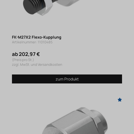
FK-M27X2 Flexo-Kupplung
Artikelnummer: 11010485
ab 202,97 €
(Preis pro St.)
zzgl. MwSt. und Versandkosten
zum Produkt