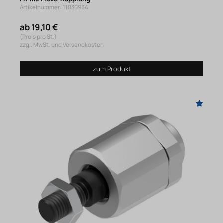
Artikelnummer: 11030984
ab 19,10 €
(Preis pro St.)
zzgl. MwSt. und Versandkosten
zum Produkt