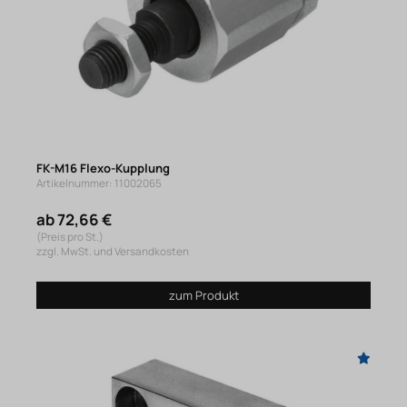
FK-M16 Flexo-Kupplung
Artikelnummer: 11002065
ab 72,66 €
(Preis pro St.)
zzgl. MwSt. und Versandkosten
zum Produkt