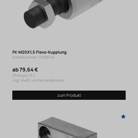
FK-M20X1,5 Flexo-Kupplung
Artikelnummer: 11006143
ab 79,64 €
(Preis pro St.)
zzgl. MwSt. und Versandkosten
zum Produkt