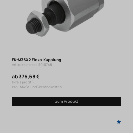
FK-M36X2 Flexo-Kupplung
Artikelnummer: 11010746
ab 376,68 €
(Preis pro St.)
zzgl. MwSt. und Versandkosten
zum Produkt