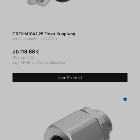
CRFK-M10X1,25 Flexo-Kupplung
Artikelnummer: 112305778
ab 118,88 €
(Preis pro St.)
zzgl. MwSt. und Versandkosten
zum Produkt