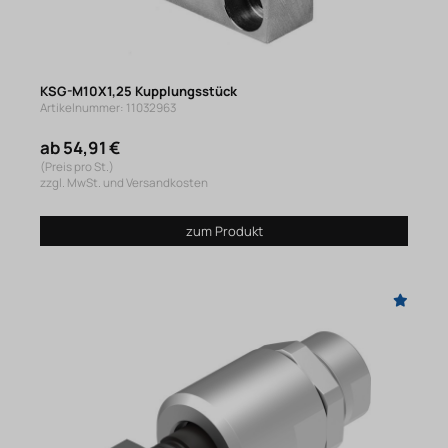
KSG-M10X1,25 Kupplungsstück
Artikelnummer: 11032963
ab 54,91 €
(Preis pro St.)
zzgl. MwSt. und Versandkosten
zum Produkt