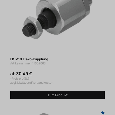
FK-M10 Flexo-Kupplung
Artikelnummer: 11002063
ab 30,49 €
(Preis pro St.)
zzgl. MwSt. und Versandkosten
zum Produkt