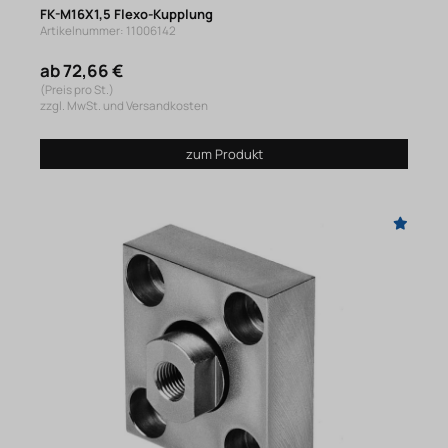
FK-M16X1,5 Flexo-Kupplung
Artikelnummer: 11006142
ab 72,66 €
(Preis pro St.)
zzgl. MwSt. und Versandkosten
zum Produkt