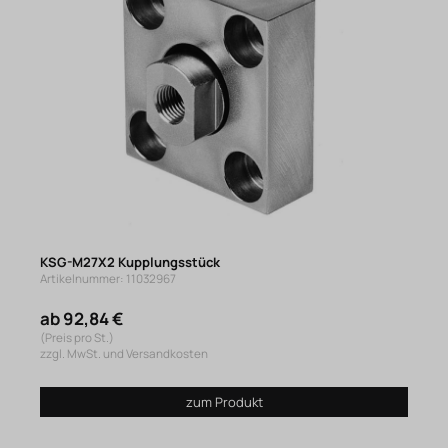
KSG-M27X2 Kupplungsstück
Artikelnummer: 11032967
ab 92,84 €
(Preis pro St.)
zzgl. MwSt. und Versandkosten
zum Produkt