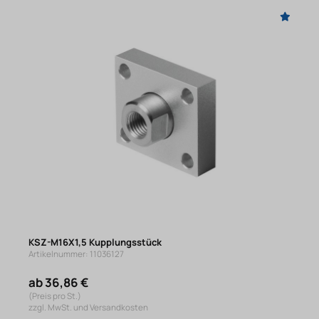
KSZ-M16X1,5 Kupplungsstück
Artikelnummer: 11036127
ab 36,86 €
(Preis pro St.)
zzgl. MwSt. und Versandkosten