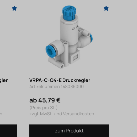
ler
VRPA-C-Q4-E Druckregler
Artikelnummer: 148086000
ab 45,79 €
(Preis pro St.)
en
zzgl. MwSt. und Versandkosten
zum Produkt