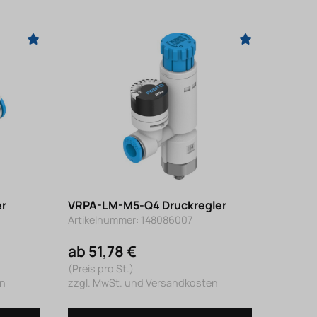
er
VRPA-LM-M5-Q4 Druckregler
Artikelnummer: 148086007
ab 51,78 €
(Preis pro St.)
en
zzgl. MwSt. und Versandkosten