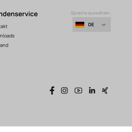
ndenservice
Sprache auswählen:
DE
takt
nloads
EN
sand