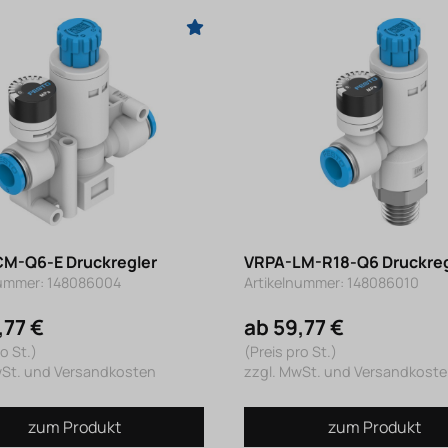
M-Q6-E Druckregler
VRPA-LM-R18-Q6 Druckreg
nummer: 148086004
Artikelnummer: 148086010
,77 €
ab 59,77 €
o St.)
(Preis pro St.)
wSt. und Versandkosten
zzgl. MwSt. und Versandkost
zum Produkt
zum Produkt