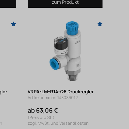
zum Produkt
ler
VRPA-LM-R14-Q6 Druckregler
Artikelnummer: 148086012
ab 63,06 €
(Preis pro St.)
en
zzgl. MwSt. und Versandkosten