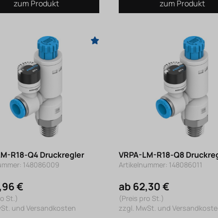
zum Produkt
zum Produkt
M-R18-Q4 Druckregler
VRPA-LM-R18-Q8 Druckreg
nummer: 148086009
Artikelnummer: 148086011
,96 €
ab 62,30 €
o St.)
(Preis pro St.)
wSt. und Versandkosten
zzgl. MwSt. und Versandkost