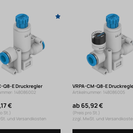
-Q8-E Druckregler
VRPA-CM-Q8-E Druckregl
nummer: 148086002
Artikelnummer: 148086005
,17 €
ab 65,92 €
o St.)
(Preis pro St.)
wSt. und Versandkosten
zzgl. MwSt. und Versandkost