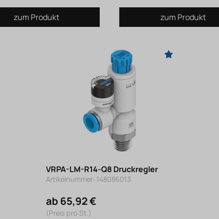
zum Produkt
zum Produkt
VRPA-LM-R14-Q8 Druckregler
Artikelnummer: 148086013
ab 65,92 €
(Preis pro St.)