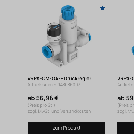
VRPA-CM-Q4-E Druckregler
VRPA-C
Artikelnummer: 148086003
Artikel
ab 56,96 €
ab 59
(Preis pro St.)
(Preis pr
zzgl. MwSt. und Versandkosten
zzgl. M
zum Produkt