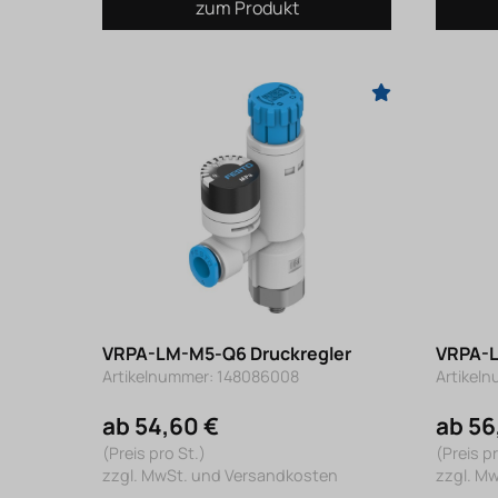
zum Produkt
VRPA-LM-M5-Q6 Druckregler
VRPA-L
Artikelnummer: 148086008
Artikel
ab 54,60 €
ab 56
(Preis pro St.)
(Preis pr
zzgl. MwSt. und Versandkosten
zzgl. M