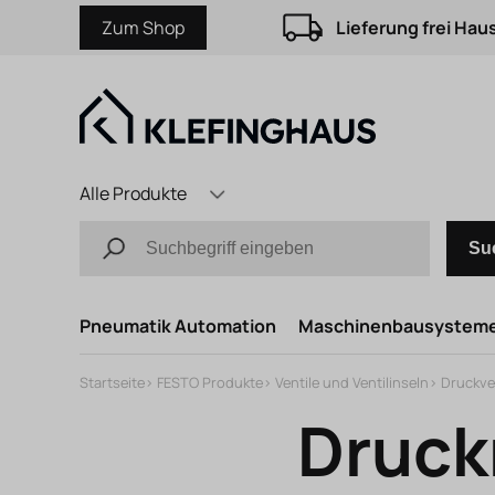
Zum Shop
Lieferung frei Hau
Alle Produkte
Su
Pneumatik Automation
Maschinenbausystem
Startseite
>
FESTO Produkte
>
Ventile und Ventilinseln
>
Druckve
Druck