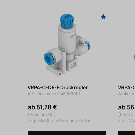
VRPA-C-Q6-E Druckregler
VRPA-C
Artikelnummer: 148086001
Artikel
ab 51,78 €
ab 56
(Preis pro St.)
(Preis pr
zzgl. MwSt. und Versandkosten
zzgl. M