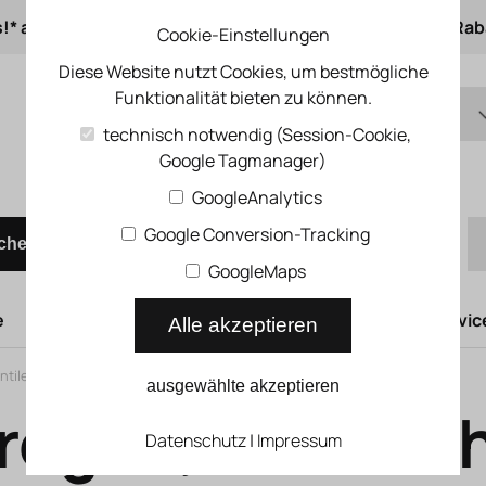
s!* ab 50 € Auftragswert
ab 500 € 1% Online-Rab
Cookie-Einstellungen
Diese Website nutzt Cookies, um bestmögliche
Funktionalität bieten zu können.
DE
technisch notwendig (Session-Cookie,
Google Tagmanager)
EN
Schnellbestellung
GoogleAnalytics
Google Conversion-Tracking
chen
GoogleMaps
e
Hubtüren
Druckluftsysteme
Kompressoren Servic
Alle akzeptieren
ntile
>
Druckregler, metrisch VRPA
ausgewählte akzeptieren
regler, metrisc
Datenschutz
|
Impressum