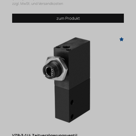
zzgl. MwSt. und Versandkosten
zum Produkt
VZB-3-1/4 Zeitverzögerungsventil