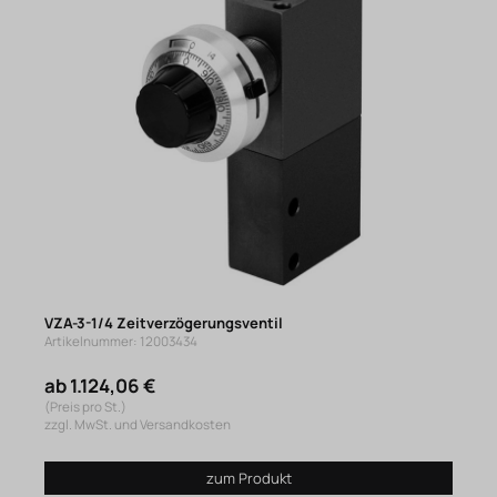
VZA-3-1/4 Zeitverzögerungsventil
Artikelnummer: 12003434
ab 1.124,06 €
(Preis pro St.)
zzgl. MwSt. und Versandkosten
zum Produkt