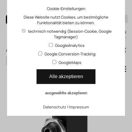
Cookie-Einstellungen
Diese Website nutzt Cookies, um bestmögliche
Funktionalität bieten zu können.
0
technisch notwendig (Session-Cookie, Google
Mein KLEFINGHAUS
Tagmanager)
einloggen
GoogleAnalytics
0
0,00 €
Alle Produkte
Google Conversion-Tracking
Suchen
GoogleMaps
Zeitverzögerungsventil
Alle akzeptieren
Zusatzprogramm PVT
ausgewählte akzeptieren
Datenschutz
|
Impressum