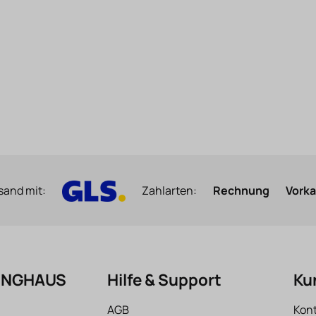
sand mit:
Zahlarten:
Rechnung
Vork
FINGHAUS
Hilfe & Support
Ku
AGB
Kon