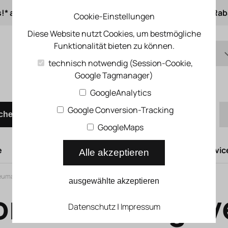
s!* ab 50 € Auftragswert
ab 500 € 1% Online-Rab
Cookie-Einstellungen
Diese Website nutzt Cookies, um bestmögliche
Funktionalität bieten zu können.
DE
technisch notwendig (Session-Cookie,
Google Tagmanager)
EN
Schnellbestellung
GoogleAnalytics
Google Conversion-Tracking
chen
GoogleMaps
e
Hubtüren
Druckluftsysteme
Kompressoren Servic
Alle akzeptieren
umatische Positioniersysteme
>
Proportional-Wegeventile
ausgewählte akzeptieren
ortional-Wegeve
Datenschutz
|
Impressum