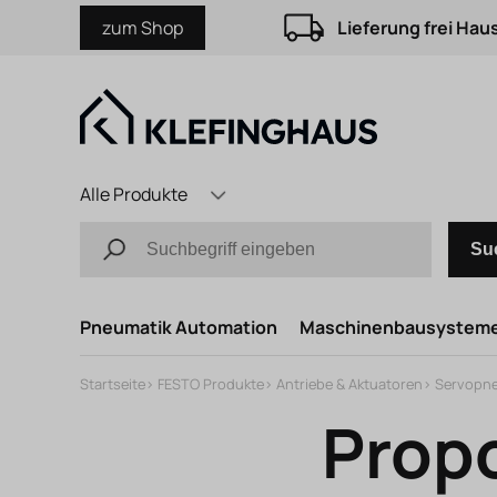
zum Shop
Lieferung frei Hau
Alle Produkte
Su
Pneumatik Automation
Maschinenbausystem
Startseite
>
FESTO Produkte
>
Antriebe & Aktuatoren
>
Servopne
Prop