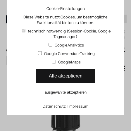
Cookie-Einstellungen
Diese Website nutzt Cookies, um bestmögliche
Funktionalität bieten zu können.
0
technisch notwendig (Session-Cookie, Google
Mein KLEFINGHAUS
Tagmanager)
einloggen
GoogleAnalytics
0
0,00 €
Alle Produkte
Google Conversion-Tracking
Suchen
GoogleMaps
Wahlschalter HW-6-38
Alle akzeptieren
V38_HW
ausgewählte akzeptieren
Datenschutz
|
Impressum