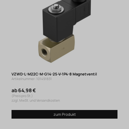
VZWD-L-M22C-M-G14-25-V-1P4-8 Magnetventil
Artikelnummer: 101491831
ab 64,98 €
(Preis pro St.)
zzgl. MwSt. und Versandkosten
zum Produkt