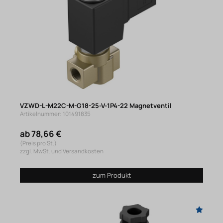
VZWD-L-M22C-M-G18-25-V-1P4-22 Magnetventil
Artikelnummer: 101491835
ab 78,66 €
(Preis pro St.)
zzgl. MwSt. und Versandkosten
zum Produkt