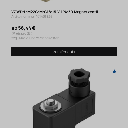
VZWD-L-M22C-M-G18-15-V-1P4-30 Magnetventil
Artikelnummer: 101491826
ab 56,44 €
(Preis pro St.)
zzgl. MwSt. und Versandkosten
zum Produkt