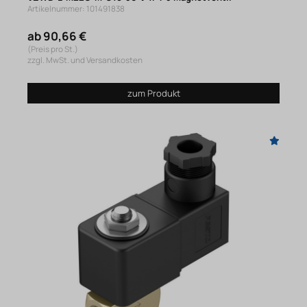
Artikelnummer: 101491838
ab 90,66 €
(Preis pro St.)
zzgl. MwSt. und Versandkosten
zum Produkt