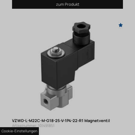
zum Produkt
VZWD-L-M22C-M-G18-25-V-1P4-22-R1 Magnetventil
Artikelnummer: 101491851
Cookie-Einstellungen