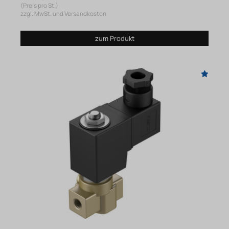
(Preis pro St.)
zzgl. MwSt. und Versandkosten
zum Produkt