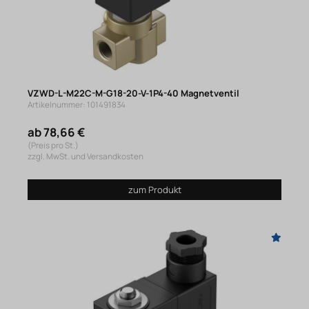
VZWD-L-M22C-M-G18-20-V-1P4-40 Magnetventil
Artikelnummer: 101491834
ab 78,66 €
(Preis pro St.)
zzgl. MwSt. und Versandkosten
zum Produkt