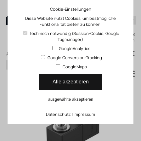
Cookie-Einstellungen
Diese Website nutzt Cookies, um bestmögliche
Funktionalität bieten zu können.
0
technisch notwendig (Session-Cookie, Google
Mein KLEFINGHAUS
Tagmanager)
einloggen
GoogleAnalytics
0
0,00 €
Alle Produkte
Google Conversion-Tracking
Suchen
GoogleMaps
Magnetventil VZWD
Alle akzeptieren
ausgewählte akzeptieren
Datenschutz
|
Impressum