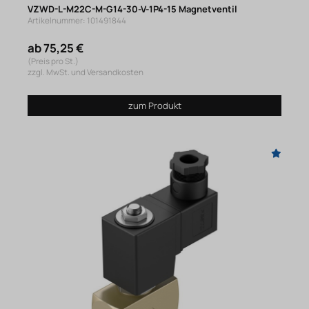
VZWD-L-M22C-M-G14-30-V-1P4-15 Magnetventil
Artikelnummer: 101491844
ab 75,25 €
(Preis pro St.)
zzgl. MwSt. und Versandkosten
zum Produkt