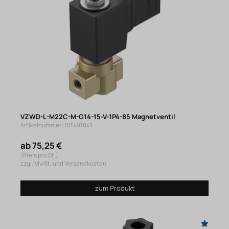
VZWD-L-M22C-M-G14-15-V-1P4-85 Magnetventil
Artikelnummer: 101491841
ab 75,25 €
(Preis pro St.)
zzgl. MwSt. und Versandkosten
zum Produkt