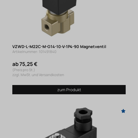
VZWD-L-M22C-M-G14-10-V-1P4-90 Magnetventil
Artikelnummer: 101491840
ab 75,25 €
(Preis pro St.)
zzgl. MwSt. und Versandkosten
zum Produkt