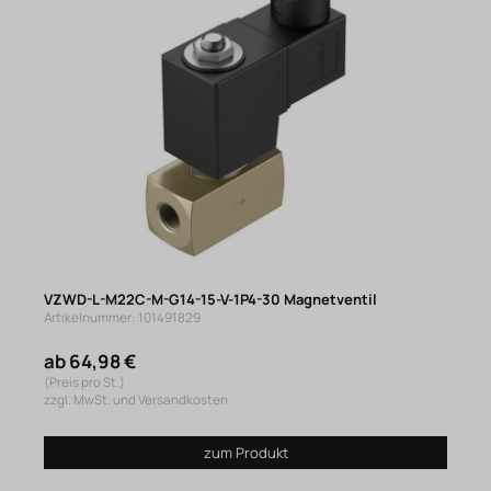
VZWD-L-M22C-M-G14-15-V-1P4-30 Magnetventil
Artikelnummer: 101491829
ab 64,98 €
(Preis pro St.)
zzgl. MwSt. und Versandkosten
zum Produkt