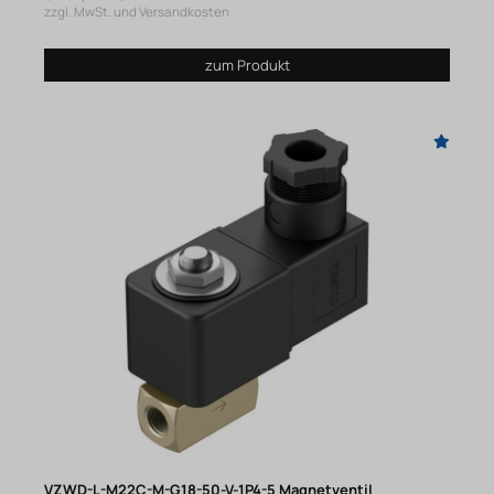
zzgl. MwSt. und Versandkosten
zum Produkt
VZWD-L-M22C-M-G18-50-V-1P4-5 Magnetventil