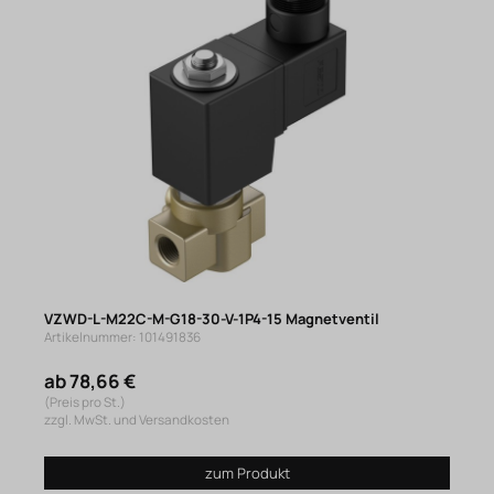
VZWD-L-M22C-M-G18-30-V-1P4-15 Magnetventil
Artikelnummer: 101491836
ab 78,66 €
(Preis pro St.)
zzgl. MwSt. und Versandkosten
zum Produkt