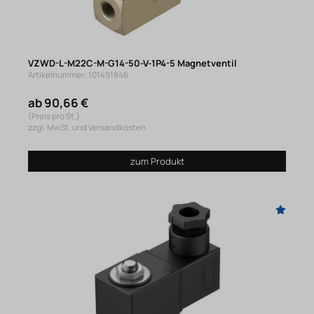
VZWD-L-M22C-M-G14-50-V-1P4-5 Magnetventil
Artikelnummer: 101491846
ab 90,66 €
(Preis pro St.)
zzgl. MwSt. und Versandkosten
zum Produkt