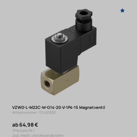
VZWD-L-M22C-M-G14-20-V-1P4-15 Magnetventil
Artikelnummer: 101491830
ab 64,98 €
(Preis pro St.)
zzgl. MwSt. und Versandkosten