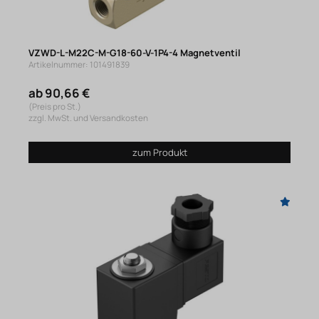
VZWD-L-M22C-M-G18-60-V-1P4-4 Magnetventil
Artikelnummer: 101491839
ab 90,66 €
(Preis pro St.)
zzgl. MwSt. und Versandkosten
zum Produkt