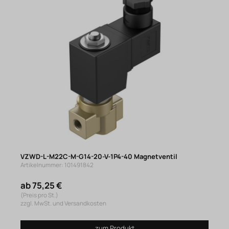
VZWD-L-M22C-M-G14-20-V-1P4-40 Magnetventil
Artikelnummer: 101491842
ab 75,25 €
(Preis pro St.)
zzgl. MwSt. und Versandkosten
zum Produkt