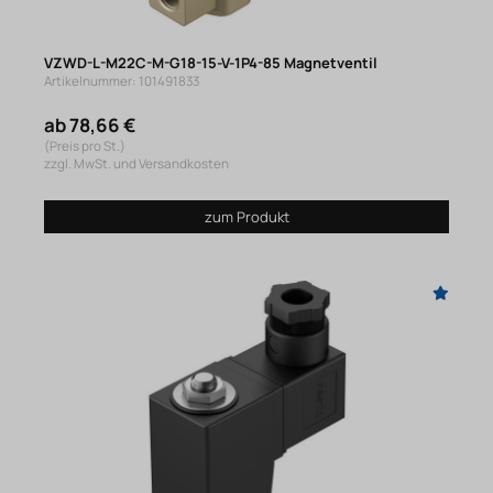
VZWD-L-M22C-M-G18-15-V-1P4-85 Magnetventil
Artikelnummer: 101491833
ab 78,66 €
(Preis pro St.)
zzgl. MwSt. und Versandkosten
zum Produkt