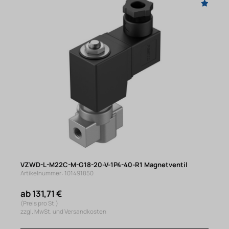
VZWD-L-M22C-M-G18-20-V-1P4-40-R1 Magnetventil
Artikelnummer: 101491850
ab 131,71 €
(Preis pro St.)
zzgl. MwSt. und Versandkosten