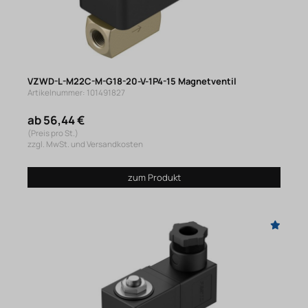
VZWD-L-M22C-M-G18-20-V-1P4-15 Magnetventil
Artikelnummer: 101491827
ab 56,44 €
(Preis pro St.)
zzgl. MwSt. und Versandkosten
zum Produkt