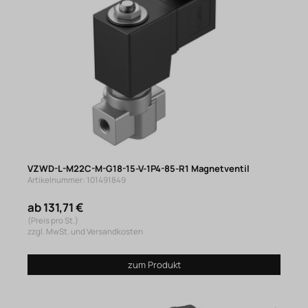
VZWD-L-M22C-M-G18-15-V-1P4-85-R1 Magnetventil
Artikelnummer: 101491849
ab 131,71 €
(Preis pro St.)
zzgl. MwSt. und Versandkosten
zum Produkt