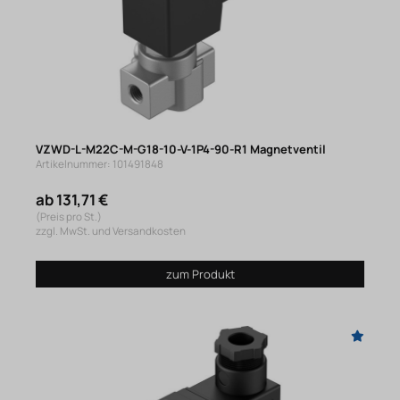
VZWD-L-M22C-M-G18-10-V-1P4-90-R1 Magnetventil
Artikelnummer: 101491848
ab 131,71 €
(Preis pro St.)
zzgl. MwSt. und Versandkosten
zum Produkt