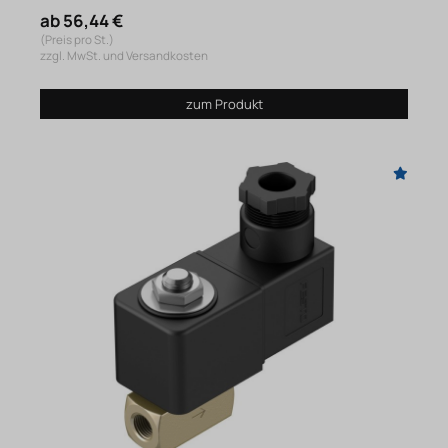
ab 56,44 €
(Preis pro St.)
zzgl. MwSt. und Versandkosten
zum Produkt