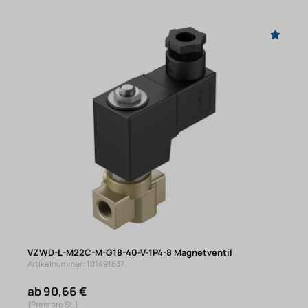
VZWD-L-M22C-M-G18-40-V-1P4-8 Magnetventil
Artikelnummer: 101491837
ab 90,66 €
(Preis pro St.)