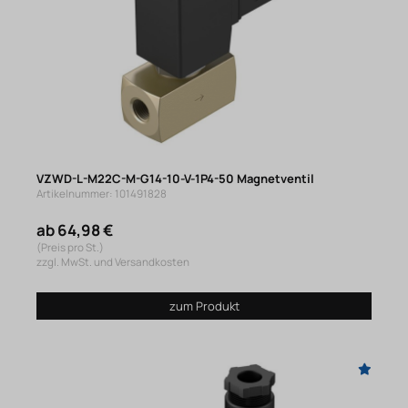
VZWD-L-M22C-M-G14-10-V-1P4-50 Magnetventil
Artikelnummer: 101491828
ab 64,98 €
(Preis pro St.)
zzgl. MwSt. und Versandkosten
zum Produkt