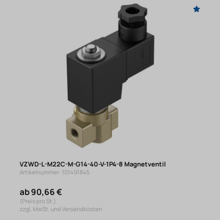
VZWD-L-M22C-M-G14-40-V-1P4-8 Magnetventil
Artikelnummer: 101491845
ab 90,66 €
(Preis pro St.)
zzgl. MwSt. und Versandkosten