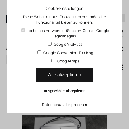
Cookie-Einstellungen
Diese Website nutzt Cookies, um bestmögliche
Funktionalität bieten zu können.
0
technisch notwendig (Session-Cookie, Google
Mein KLEFINGHAUS
Tagmanager)
einloggen
GoogleAnalytics
0
0,00 €
Alle Produkte
Google Conversion-Tracking
Suchen
GoogleMaps
Steuereinheiten für
Alle akzeptieren
Hubtüren
ausgewählte akzeptieren
Datenschutz
|
Impressum