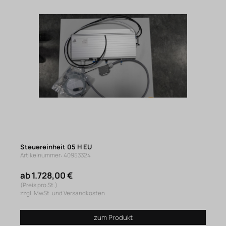
Steuereinheit 05 H EU
Artikelnummer: 40953324
ab 1.728,00 €
(Preis pro St.)
zzgl. MwSt. und Versandkosten
zum Produkt