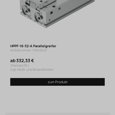
HPPF-16-32-A Parallelgreifer
Artikelnummer: 118143243
ab 332,33 €
(Preis pro St.)
zzgl. MwSt. und Versandkosten
zum Produkt