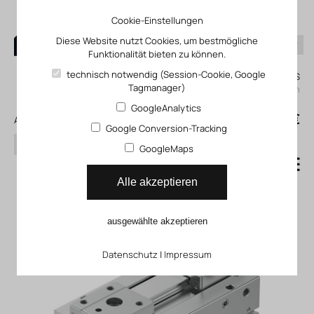
Cookie-Einstellungen
Diese Website nutzt Cookies, um bestmögliche
Funktionalität bieten zu können.
0
technisch notwendig (Session-Cookie, Google
Mein KLEFINGHAUS
Tagmanager)
einloggen
GoogleAnalytics
0
0,00 €
Alle Produkte
Google Conversion-Tracking
Suchen
GoogleMaps
Parallelgreifer HPPF
Alle akzeptieren
ausgewählte akzeptieren
Datenschutz
|
Impressum