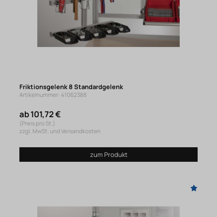
Friktionsgelenk 8 Standardgelenk
Artikelnummer: 41062388
ab 101,72 €
(Preis pro St.)
zzgl. MwSt. und Versandkosten
zum Produkt