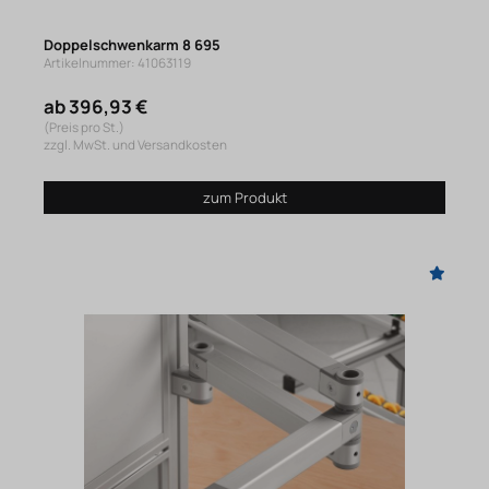
Doppelschwenkarm 8 695
Artikelnummer: 41063119
ab 396,93 €
(Preis pro St.)
zzgl. MwSt. und Versandkosten
zum Produkt