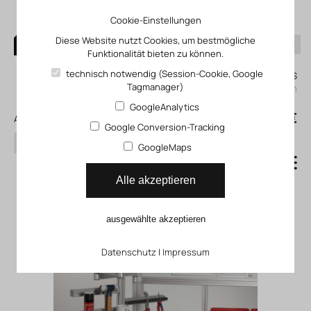
Cookie-Einstellungen
Diese Website nutzt Cookies, um bestmögliche
Funktionalität bieten zu können.
0
technisch notwendig (Session-Cookie, Google
Mein KLEFINGHAUS
Tagmanager)
einloggen
GoogleAnalytics
0
0,00 €
Alle Produkte
Google Conversion-Tracking
Suchen
GoogleMaps
Schwenkarme
Alle akzeptieren
ausgewählte akzeptieren
Datenschutz
|
Impressum