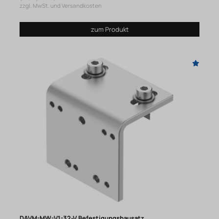
zzgl. MwSt. und Versandkosten
zum Produkt
DAVM-MW-V1-32-V Befestigungsbausatz