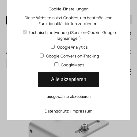
Cookie-Einstellungen
Diese Website nutzt Cookies, um bestmögliche
Funktionalität bieten zu können.
0
technisch notwendig (Session-Cookie, Google
Mein KLEFINGHAUS
Tagmanager)
einloggen
GoogleAnalytics
0
0,00 €
Alle Produkte
Google Conversion-Tracking
Suchen
GoogleMaps
Befestigungsbausatz FP_01-
Alle akzeptieren
50-04-13
ausgewählte akzeptieren
Datenschutz
|
Impressum