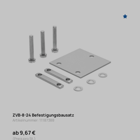
ZVB-8-24 Befestigungsbausatz
Artikelnummer: 11187388
ab 9,67 €
(Preis pro St.)