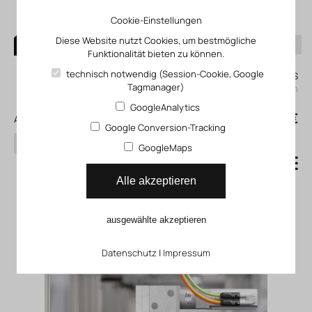
Cookie-Einstellungen
Diese Website nutzt Cookies, um bestmögliche
Funktionalität bieten zu können.
0
technisch notwendig (Session-Cookie, Google
Mein KLEFINGHAUS
Tagmanager)
einloggen
GoogleAnalytics
0
0,00 €
Alle Produkte
Google Conversion-Tracking
Suchen
GoogleMaps
Getriebe
Alle akzeptieren
Getriebe (axial)
ausgewählte akzeptieren
Datenschutz
|
Impressum