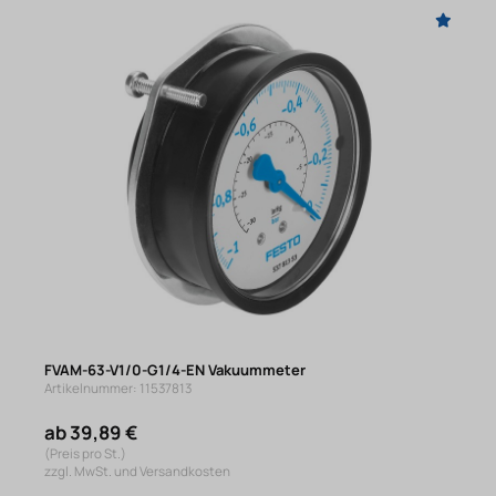
FVAM-63-V1/0-G1/4-EN Vakuummeter
Artikelnummer: 11537813
ab 39,89 €
(Preis pro St.)
zzgl. MwSt. und Versandkosten