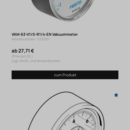
VAM-63-V1/0-R1/4-EN Vakuummeter
Artikelnummer: 11537811
ab 27,71 €
(Preis pro St.)
zzgl. MwSt. und Versandkosten
zum Produkt