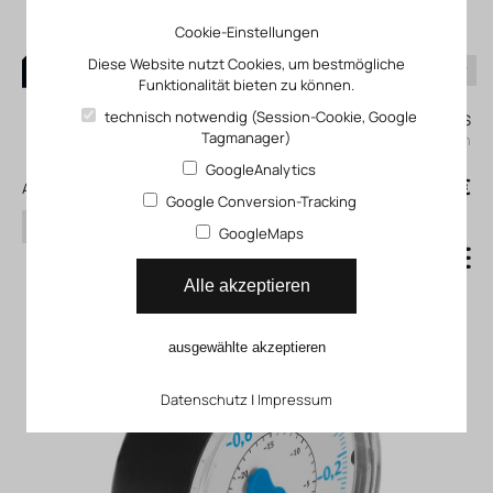
Cookie-Einstellungen
Diese Website nutzt Cookies, um bestmögliche
Funktionalität bieten zu können.
0
technisch notwendig (Session-Cookie, Google
Mein KLEFINGHAUS
Tagmanager)
einloggen
GoogleAnalytics
0
0,00 €
Alle Produkte
Google Conversion-Tracking
Suchen
GoogleMaps
Vakuummeter VAM_FVAM
Alle akzeptieren
ausgewählte akzeptieren
Datenschutz
|
Impressum