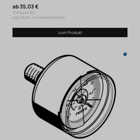
ab 35,03 €
(Preis pro St.)
zzgl. MwSt. und Versandkosten
zum Produkt