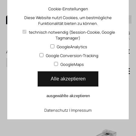
Cookie-Einstellungen
Diese Website nutzt Cookies, um bestmögliche
Funktionalität bieten zu können.
0
technisch notwendig (Session-Cookie, Google
Mein KLEFINGHAUS
Tagmanager)
einloggen
GoogleAnalytics
0
0,00 €
Alle Produkte
Google Conversion-Tracking
Suchen
GoogleMaps
Kolbenstangenlose Zylinder
Alle akzeptieren
Mechanisch gekoppelte
ausgewählte akzeptieren
Zylinder
Datenschutz
|
Impressum