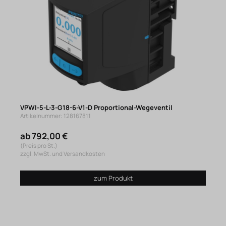
VPWI-5-L-3-G18-6-V1-D Proportional-Wegeventil
Artikelnummer: 128167811
ab 792,00 €
(Preis pro St.)
zzgl. MwSt. und Versandkosten
zum Produkt