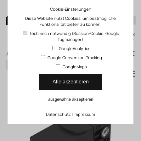
Cookie-Einstellungen
Diese Website nutzt Cookies, um bestmögliche
Funktionalität bieten zu können.
0
technisch notwendig (Session-Cookie, Google
Mein KLEFINGHAUS
Tagmanager)
einloggen
GoogleAnalytics
0
0,00 €
Alle Produkte
Google Conversion-Tracking
Suchen
GoogleMaps
Proportional-Wegeventil
Alle akzeptieren
VPWI
ausgewählte akzeptieren
Datenschutz
|
Impressum