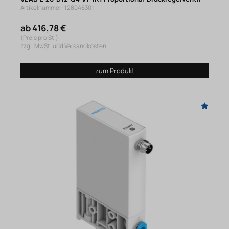
Artikelnummer: 128046301
ab 416,78 €
(Preis pro St.)
zzgl. MwSt. und Versandkosten
zum Produkt