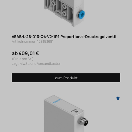
VEAB-L-26-D13-Q4-V2-1R1 Proportional-Druckregelventil
Artikelnummer: 128153681
ab 409,01 €
(Preis pro St.)
zzgl. MwSt. und Versandkosten
zum Produkt