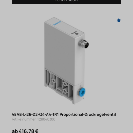
VEAB-L-26-D2-Q4-A4-1R1 Proportional-Druckregelventil
Artikelnummer: 128046306
ab 416,78 €