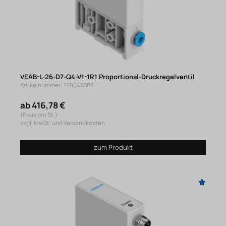
VEAB-L-26-D7-Q4-V1-1R1 Proportional-Druckregelventil
Artikelnummer: 128046303
ab 416,78 €
(Preis pro St.)
zzgl. MwSt. und Versandkosten
zum Produkt