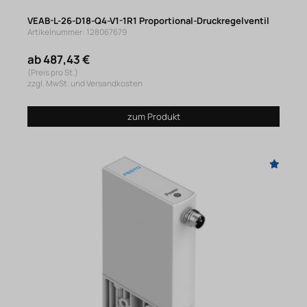
VEAB-L-26-D18-Q4-V1-1R1 Proportional-Druckregelventil
Artikelnummer: 128067679
ab 487,43 €
(Preis pro St.)
zzgl. MwSt. und Versandkosten
zum Produkt