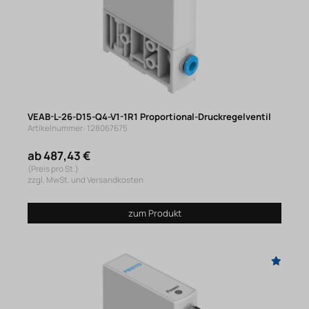
VEAB-L-26-D15-Q4-V1-1R1 Proportional-Druckregelventil
Artikelnummer: 128067675
ab 487,43 €
(Preis pro St.)
zzgl. MwSt. und Versandkosten
zum Produkt