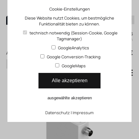
Cookie-Einstellungen
Diese Website nutzt Cookies, um bestmögliche
Funktionalität bieten zu können.
0
technisch notwendig (Session-Cookie, Google
Mein KLEFINGHAUS
Tagmanager)
einloggen
GoogleAnalytics
0
0,00 €
Alle Produkte
Google Conversion-Tracking
Suchen
GoogleMaps
Proportional-
Alle akzeptieren
Druckregelventil VEAB
ausgewählte akzeptieren
Datenschutz
|
Impressum