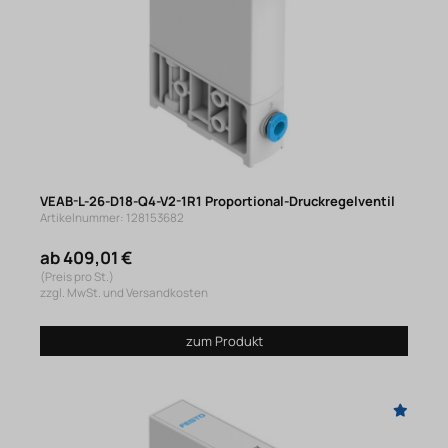
VEAB-L-26-D18-Q4-V2-1R1 Proportional-Druckregelventil
Artikelnummer: 128153682
ab 409,01 €
(Preis pro St.)
zzgl. MwSt. und Versandkosten
zum Produkt