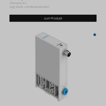
(Preis pro St.)
zzgl. MwSt. und Versandkosten
zum Produkt