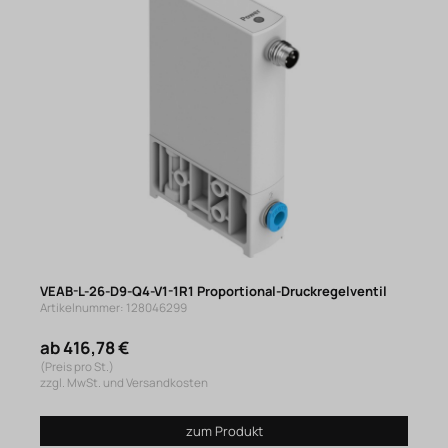
VEAB-L-26-D9-Q4-V1-1R1 Proportional-Druckregelventil
Artikelnummer: 128046299
ab 416,78 €
(Preis pro St.)
zzgl. MwSt. und Versandkosten
zum Produkt