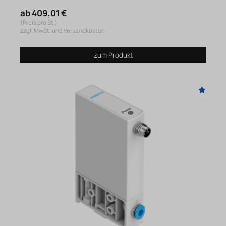
ab 409,01 €
(Preis pro St.)
zzgl. MwSt. und Versandkosten
zum Produkt