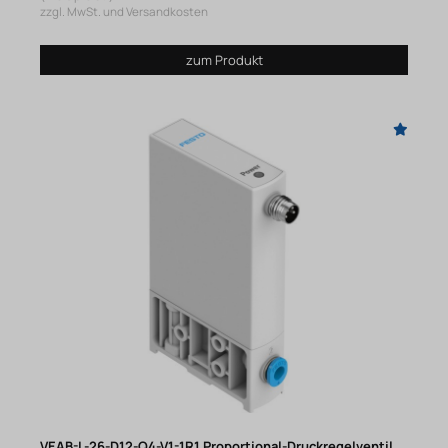
zzgl. MwSt. und Versandkosten
zum Produkt
VEAB-L-26-D12-Q4-V1-1R1 Proportional-Druckregelventil