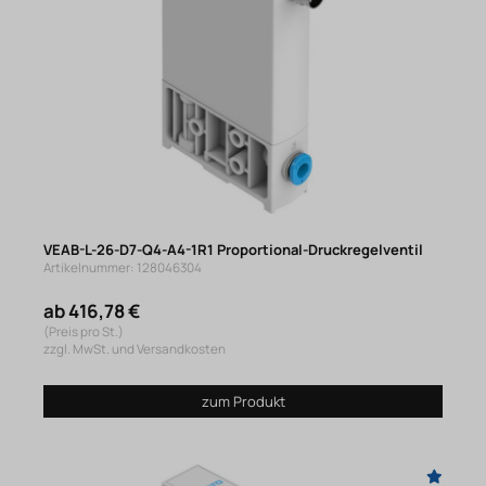
VEAB-L-26-D7-Q4-A4-1R1 Proportional-Druckregelventil
Artikelnummer: 128046304
ab 416,78 €
(Preis pro St.)
zzgl. MwSt. und Versandkosten
zum Produkt