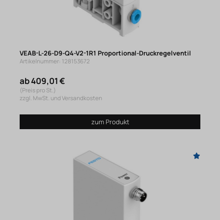
VEAB-L-26-D9-Q4-V2-1R1 Proportional-Druckregelventil
Artikelnummer: 128153672
ab 409,01 €
(Preis pro St.)
zzgl. MwSt. und Versandkosten
zum Produkt