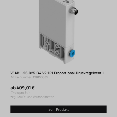
VEAB-L-26-D25-Q4-V2-1R1 Proportional-Druckregelventil
Artikelnummer: 128153685
ab 409,01 €
(Preis pro St.)
zzgl. MwSt. und Versandkosten
zum Produkt