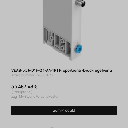
VEAB-L-26-D15-Q4-A4-1R1 Proportional-Druckregelventil
Artikelnummer: 128067676
ab 487,43 €
(Preis pro St.)
zzgl. MwSt. und Versandkosten
zum Produkt