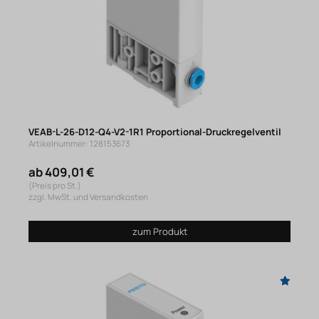
VEAB-L-26-D12-Q4-V2-1R1 Proportional-Druckregelventil
Artikelnummer: 128153673
ab 409,01 €
(Preis pro St.)
zzgl. MwSt. und Versandkosten
zum Produkt