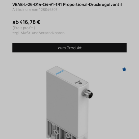
VEAB-L-26-D14-Q4-V1-1R1 Proportional-Druckregelventil
Artikelnummer: 128046307
ab 416,78 €
(Preis pro St.)
zzgl. MwSt. und Versandkosten
zum Produkt