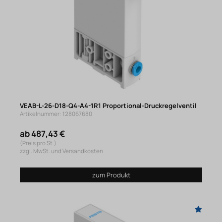
VEAB-L-26-D18-Q4-A4-1R1 Proportional-Druckregelventil
Artikelnummer: 128067680
ab 487,43 €
(Preis pro St.)
zzgl. MwSt. und Versandkosten
zum Produkt