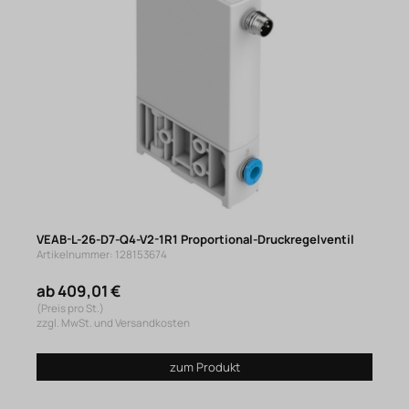
VEAB-L-26-D7-Q4-V2-1R1 Proportional-Druckregelventil
Artikelnummer: 128153674
ab 409,01 €
(Preis pro St.)
zzgl. MwSt. und Versandkosten
zum Produkt