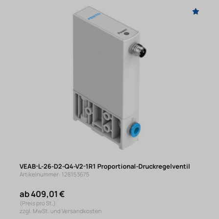
VEAB-L-26-D2-Q4-V2-1R1 Proportional-Druckregelventil
Artikelnummer: 128153675
ab 409,01 €
(Preis pro St.)
zzgl. MwSt. und Versandkosten