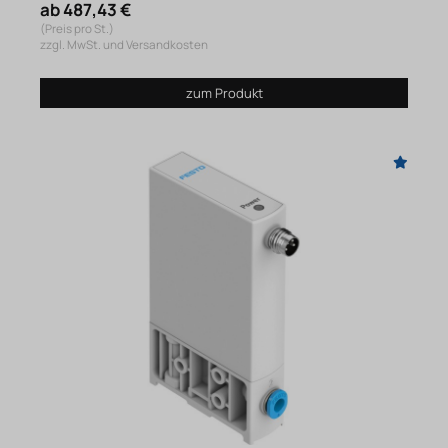
ab 487,43 €
(Preis pro St.)
zzgl. MwSt. und Versandkosten
zum Produkt