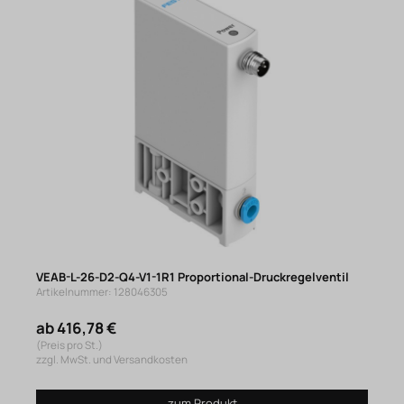
VEAB-L-26-D2-Q4-V1-1R1 Proportional-Druckregelventil
Artikelnummer: 128046305
ab 416,78 €
(Preis pro St.)
zzgl. MwSt. und Versandkosten
zum Produkt