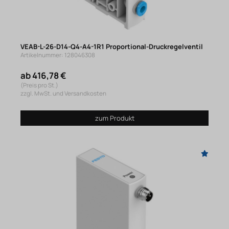
VEAB-L-26-D14-Q4-A4-1R1 Proportional-Druckregelventil
Artikelnummer: 128046308
ab 416,78 €
(Preis pro St.)
zzgl. MwSt. und Versandkosten
zum Produkt