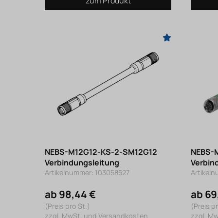
zum Produkt
NEBS-M12G12-KS-2-SM12G12
NEBS-M
Verbindungsleitung
Verbin
Artikelnummer: 103058527
Artikel
ab 98,44 €
ab 69
(Preis pro St.)
(Preis pr
zzgl. MwSt. und Versandkosten
zzgl. M