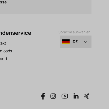
asse
ndenservice
Sprache auswählen:
DE
takt
nloads
EN
sand