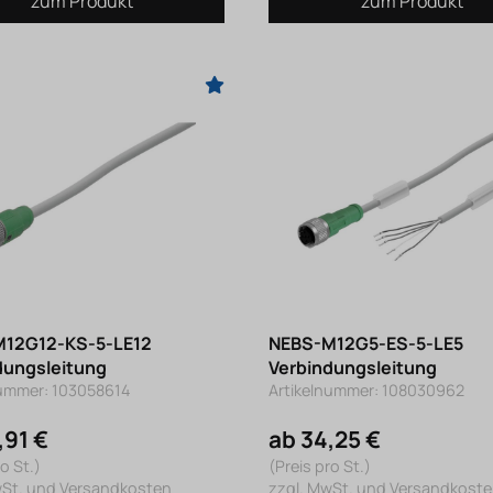
zum Produkt
zum Produkt
12G12-KS-5-LE12
NEBS-M12G5-ES-5-LE5
dungsleitung
Verbindungsleitung
nummer: 103058614
Artikelnummer: 108030962
,91 €
ab 34,25 €
o St.)
(Preis pro St.)
wSt. und Versandkosten
zzgl. MwSt. und Versandkost