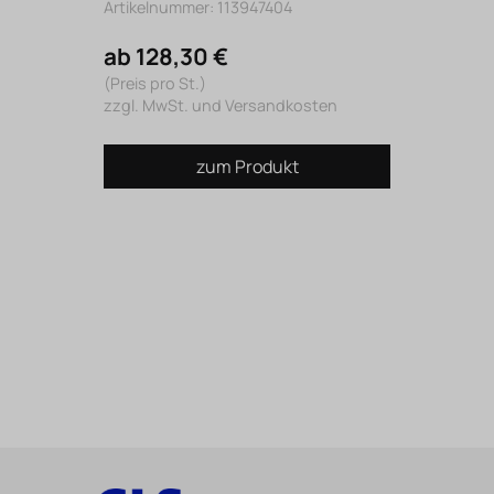
Artikelnummer: 113947404
ab 128,30 €
(Preis pro St.)
zzgl. MwSt. und Versandkosten
zum Produkt