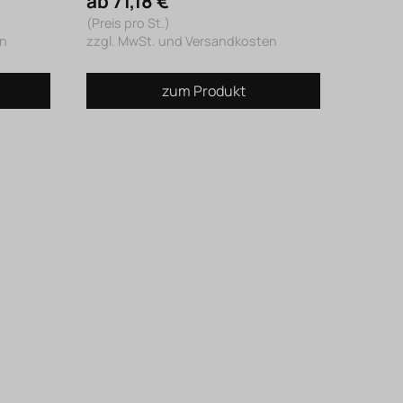
ab 71,18 €
(Preis pro St.)
en
zzgl. MwSt. und Versandkosten
zum Produkt