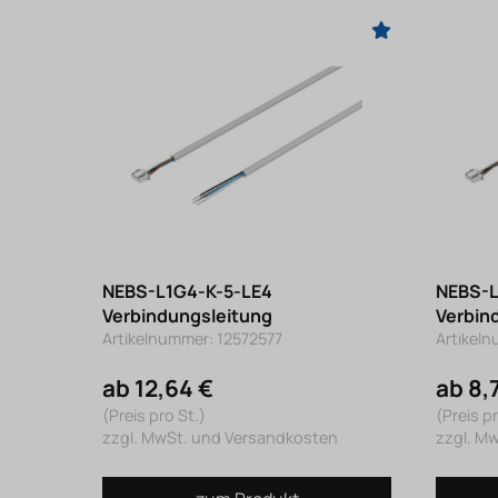
NEBS-L1G4-K-5-LE4
NEBS-L
Verbindungsleitung
Verbin
Artikelnummer: 12572577
Artikel
ab 12,64 €
ab 8,
(Preis pro St.)
(Preis pr
zzgl. MwSt. und Versandkosten
zzgl. M