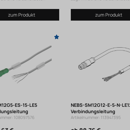
zum Produkt
zum Produkt
12G5-ES-15-LE5
NEBS-SM12G12-E-5-N-LE1
dungsleitung
Verbindungsleitung
nummer: 108097576
Artikelnummer: 113947395