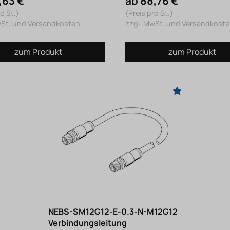
,63 €
ab 88,76 €
o St.)
(Preis pro St.)
wSt. und Versandkosten
zzgl. MwSt. und Versandkost
zum Produkt
zum Produkt
NEBS-SM12G12-E-0.3-N-M12G12
Verbindungsleitung