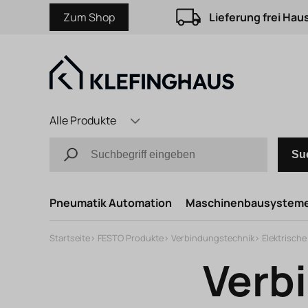
Zum Shop
Lieferung frei Hau
Alle Produkte
Su
Pneumatik Automation
Maschinenbausystem
Startseite
>
FESTO Produkte
>
Verbindungstechnik
>
Elektrisch
Verb