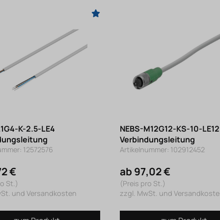
1G4-K-2.5-LE4
NEBS-M12G12-KS-10-LE12
dungsleitung
Verbindungsleitung
nummer: 12572576
Artikelnummer: 102912452
72 €
ab 97,02 €
o St.)
(Preis pro St.)
wSt. und Versandkosten
zzgl. MwSt. und Versandkost