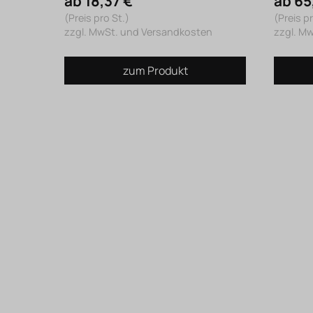
ab 18,37 €
ab 65
(Preis pro St.)
(Preis pr
zzgl. MwSt. und Versandkosten
zzgl. M
zum Produkt