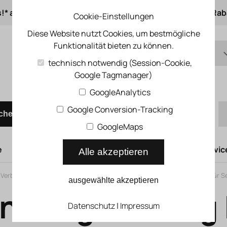
s!* ab 50 € Auftragswert
ab 500 € 1% Online-Rab
Cookie-Einstellungen
Diese Website nutzt Cookies, um bestmögliche
Funktionalität bieten zu können.
DE
technisch notwendig (Session-Cookie,
Google Tagmanager)
EN
Schnellbestellung
GoogleAnalytics
Google Conversion-Tracking
chen
GoogleMaps
e
Hubtüren
Druckluftsysteme
Kompressoren Servic
Alle akzeptieren
e Verbindungstechnik
>
Verbindungsleitungen
>
Verbindungsleitungen für 
ausgewählte akzeptieren
indungsleitung
Datenschutz
|
Impressum