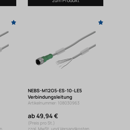
zum Produkt
NEBS-M12G5-ES-10-LE5
Verbindungsleitung
Artikelnummer: 108030963
ab 49,94 €
(Preis pro St.)
en
zzgl. MwSt. und Versandkosten