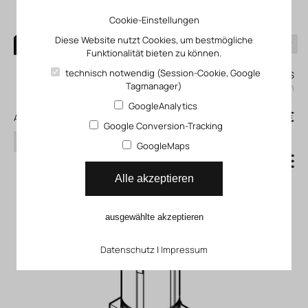
Cookie-Einstellungen
Diese Website nutzt Cookies, um bestmögliche
Funktionalität bieten zu können.
0
technisch notwendig (Session-Cookie, Google
Mein KLEFINGHAUS
Tagmanager)
einloggen
GoogleAnalytics
0
0,00 €
Alle Produkte
Google Conversion-Tracking
Suchen
GoogleMaps
Druckregelventil MS6_LRB
Alle akzeptieren
ausgewählte akzeptieren
Datenschutz
|
Impressum