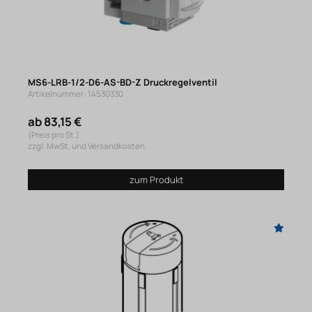
MS6-LRB-1/2-D6-AS-BD-Z Druckregelventil
Artikelnummer: 14530330
ab 83,15 €
(Preis pro St.)
zzgl. MwSt. und Versandkosten
zum Produkt