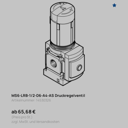
MS6-LRB-1/2-D6-A4-AS Druckregelventil
Artikelnummer: 14530326
ab 65,68 €
(Preis pro St.)
zzgl. MwSt. und Versandkosten