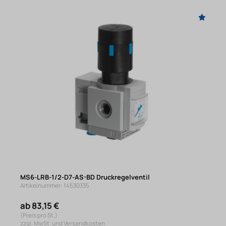
MS6-LRB-1/2-D7-AS-BD Druckregelventil
Artikelnummer: 14530335
ab 83,15 €
(Preis pro St.)
zzgl. MwSt. und Versandkosten