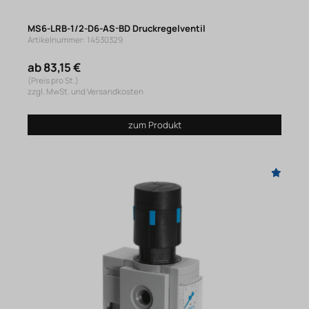
MS6-LRB-1/2-D6-AS-BD Druckregelventil
Artikelnummer: 14530329
ab 83,15 €
(Preis pro St.)
zzgl. MwSt. und Versandkosten
zum Produkt