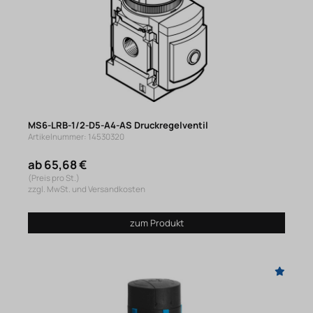
MS6-LRB-1/2-D5-A4-AS Druckregelventil
Artikelnummer: 14530320
ab 65,68 €
(Preis pro St.)
zzgl. MwSt. und Versandkosten
zum Produkt