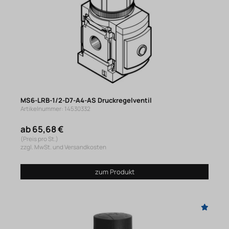
MS6-LRB-1/2-D7-A4-AS Druckregelventil
Artikelnummer: 14530332
ab 65,68 €
(Preis pro St.)
zzgl. MwSt. und Versandkosten
zum Produkt