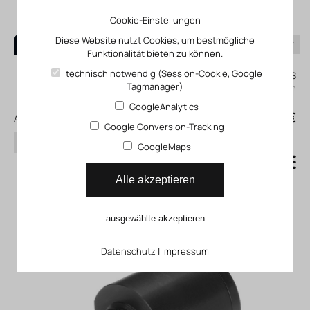
Cookie-Einstellungen
Diese Website nutzt Cookies, um bestmögliche
Funktionalität bieten zu können.
0
technisch notwendig (Session-Cookie, Google
Mein KLEFINGHAUS
Tagmanager)
einloggen
GoogleAnalytics
0
0,00 €
Alle Produkte
Google Conversion-Tracking
Suchen
GoogleMaps
Druck und Vakuum GV_A
Alle akzeptieren
ausgewählte akzeptieren
Datenschutz
|
Impressum