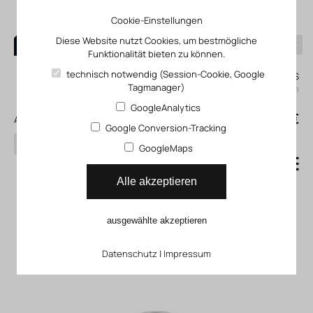
Cookie-Einstellungen
Diese Website nutzt Cookies, um bestmögliche
Funktionalität bieten zu können.
0
technisch notwendig (Session-Cookie, Google
Mein KLEFINGHAUS
Tagmanager)
einloggen
GoogleAnalytics
0
0,00 €
Alle Produkte
Google Conversion-Tracking
Suchen
GoogleMaps
Classic
Alle akzeptieren
Anschlussplatte für
ausgewählte akzeptieren
Cassettenventile CAB
Datenschutz
|
Impressum