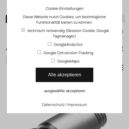
Cookie-Einstellungen
Diese Website nutzt Cookies, um bestmögliche
Funktionalität bieten zu können.
0
technisch notwendig (Session-Cookie, Google
Mein KLEFINGHAUS
Tagmanager)
einloggen
GoogleAnalytics
0
0,00 €
Alle Produkte
Google Conversion-Tracking
Suchen
GoogleMaps
Steckverschraubung
Alle akzeptieren
Edelstahl NPQR
ausgewählte akzeptieren
Datenschutz
|
Impressum