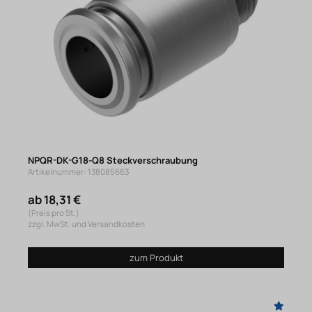
NPQR-DK-G18-Q8 Steckverschraubung
Artikelnummer: 138085663
ab 18,31 €
(Preis pro St.)
zzgl. MwSt. und Versandkosten
zum Produkt