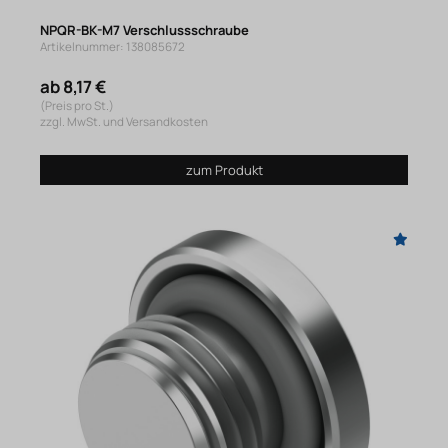
NPQR-BK-M7 Verschlussschraube
Artikelnummer: 138085672
ab 8,17 €
(Preis pro St.)
zzgl. MwSt. und Versandkosten
zum Produkt