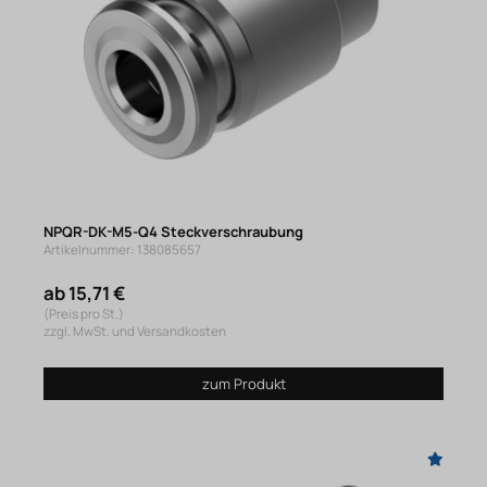
NPQR-DK-M5-Q4 Steckverschraubung
Artikelnummer: 138085657
ab 15,71 €
(Preis pro St.)
zzgl. MwSt. und Versandkosten
zum Produkt