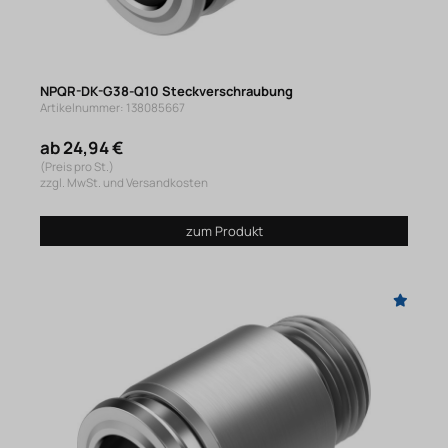
NPQR-DK-G38-Q10 Steckverschraubung
Artikelnummer: 138085667
ab 24,94 €
(Preis pro St.)
zzgl. MwSt. und Versandkosten
zum Produkt