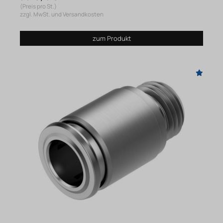
(Preis pro St.)
zzgl. MwSt. und Versandkosten
zum Produkt