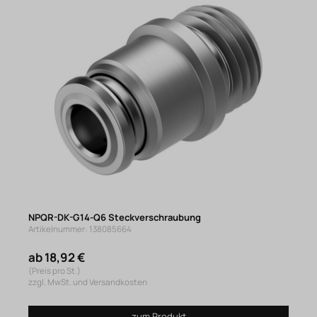
NPQR-DK-G14-Q6 Steckverschraubung
Artikelnummer: 138085664
ab 18,92 €
(Preis pro St.)
zzgl. MwSt. und Versandkosten
zum Produkt