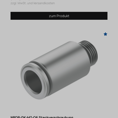
zzgl. MwSt. und Versandkosten
zum Produkt
NPQR-DK-M7-Q6 Steckverschraubung