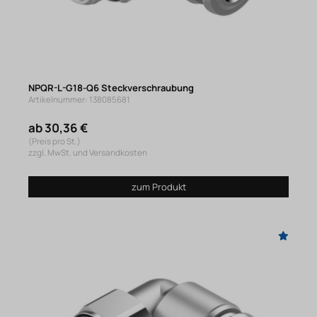
NPQR-L-G18-Q6 Steckverschraubung
Artikelnummer: 138085681
ab 30,36 €
(Preis pro St.)
zzgl. MwSt. und Versandkosten
zum Produkt