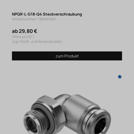
NPQR-L-G18-Q4 Steckverschraubung
Artikelnummer: 138085680
ab 29,80 €
(Preis pro St.)
zzgl. MwSt. und Versandkosten
zum Produkt