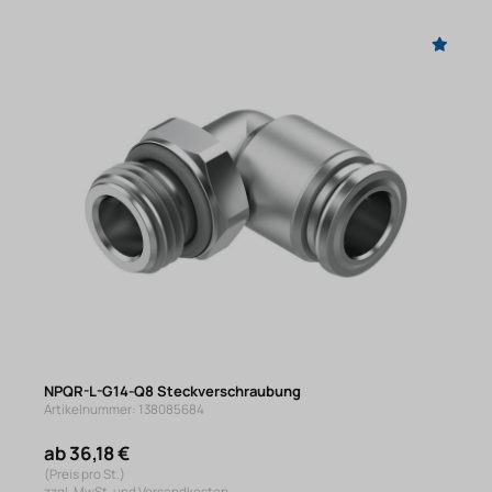
NPQR-L-G14-Q8 Steckverschraubung
Artikelnummer: 138085684
ab 36,18 €
(Preis pro St.)