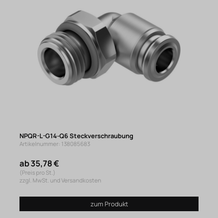
NPQR-L-G14-Q6 Steckverschraubung
Artikelnummer: 138085683
ab 35,78 €
(Preis pro St.)
zzgl. MwSt. und Versandkosten
zum Produkt