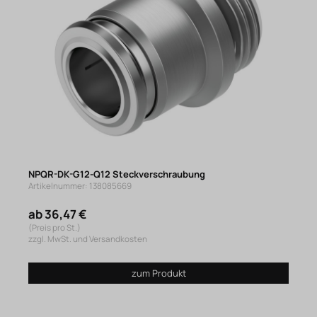
NPQR-DK-G12-Q12 Steckverschraubung
Artikelnummer: 138085669
ab 36,47 €
(Preis pro St.)
zzgl. MwSt. und Versandkosten
zum Produkt