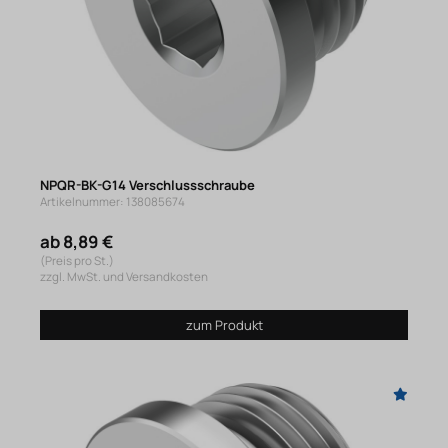
NPQR-BK-G14 Verschlussschraube
Artikelnummer: 138085674
ab 8,89 €
(Preis pro St.)
zzgl. MwSt. und Versandkosten
zum Produkt