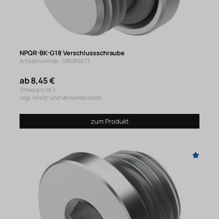
NPQR-BK-G18 Verschlussschraube
Artikelnummer: 138085673
ab 8,45 €
(Preis pro St.)
zzgl. MwSt. und Versandkosten
zum Produkt