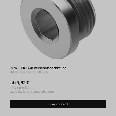
NPQR-BK-G38 Verschlussschraube
Artikelnummer: 138085675
ab 9,82 €
(Preis pro St.)
zzgl. MwSt. und Versandkosten
zum Produkt