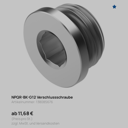
NPQR-BK-G12 Verschlussschraube
Artikelnummer: 138085676
ab 11,68 €
(Preis pro St.)
zzgl. MwSt. und Versandkosten