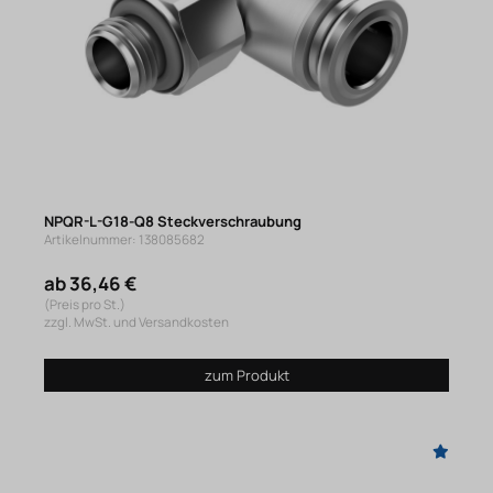
NPQR-L-G18-Q8 Steckverschraubung
Artikelnummer: 138085682
ab 36,46 €
(Preis pro St.)
zzgl. MwSt. und Versandkosten
zum Produkt