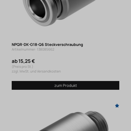
NPQR-DK-G18-Q6 Steckverschraubung
Artikelnummer: 138085662
ab 15,25 €
(Preis pro St.)
zzgl. MwSt. und Versandkosten
zum Produkt