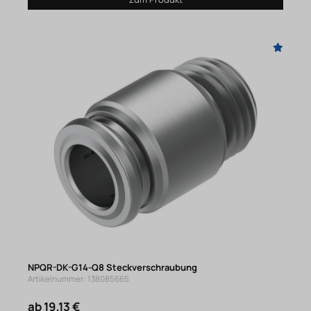
NPQR-DK-G14-Q8 Steckverschraubung
Artikelnummer: 138085665
ab 19,13 €