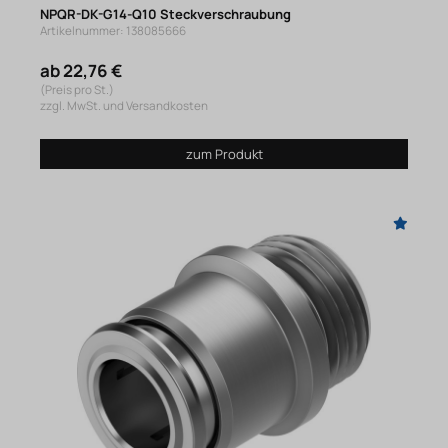
NPQR-DK-G14-Q10 Steckverschraubung
Artikelnummer: 138085666
ab 22,76 €
(Preis pro St.)
zzgl. MwSt. und Versandkosten
zum Produkt