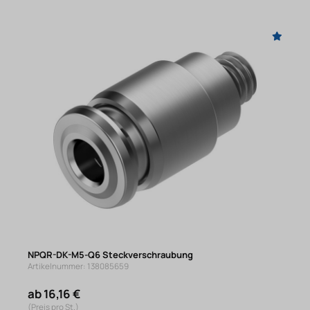
NPQR-DK-M5-Q6 Steckverschraubung
Artikelnummer: 138085659
ab 16,16 €
(Preis pro St.)