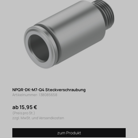
NPQR-DK-M7-Q4 Steckverschraubung
Artikelnummer: 138085658
ab 15,95 €
(Preis pro St.)
zzgl. MwSt. und Versandkosten
zum Produkt