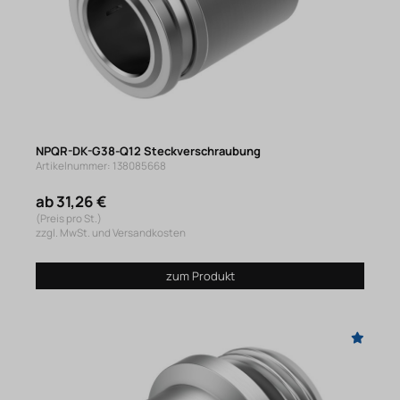
NPQR-DK-G38-Q12 Steckverschraubung
Artikelnummer: 138085668
ab 31,26 €
(Preis pro St.)
zzgl. MwSt. und Versandkosten
zum Produkt