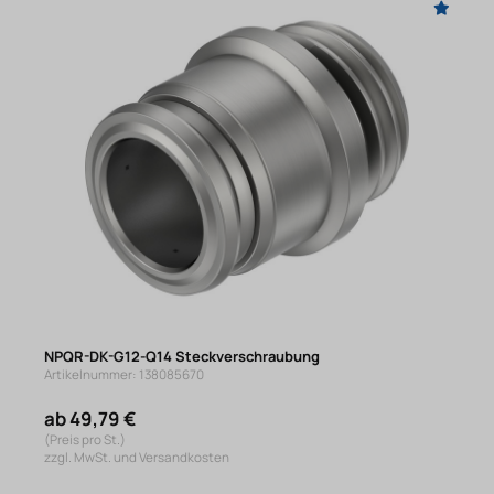
NPQR-DK-G12-Q14 Steckverschraubung
Artikelnummer: 138085670
ab 49,79 €
(Preis pro St.)
zzgl. MwSt. und Versandkosten