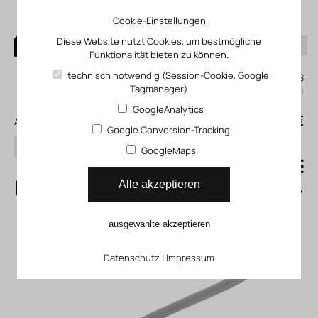
Cookie-Einstellungen
Diese Website nutzt Cookies, um bestmögliche
Funktionalität bieten zu können.
0
technisch notwendig (Session-Cookie, Google
Mein KLEFINGHAUS
Tagmanager)
einloggen
GoogleAnalytics
0
0,00 €
Alle Produkte
Google Conversion-Tracking
Suchen
GoogleMaps
Näherungsschalter CRSMEO4
Alle akzeptieren
ausgewählte akzeptieren
Datenschutz
|
Impressum