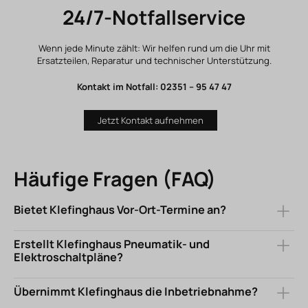
24/7-Notfallservice
Wenn jede Minute zählt: Wir helfen rund um die Uhr mit
Ersatzteilen, Reparatur und technischer Unterstützung.
Kontakt im Notfall: 02351 – 95 47 47
Jetzt Kontakt aufnehmen
Häufige Fragen (FAQ)
Bietet Klefinghaus Vor-Ort-Termine an?
Erstellt Klefinghaus Pneumatik- und
Ja. Unser Außendienst kommt zur Projektaufnahme und Planung
Elektroschaltpläne?
zu Ihnen.
Übernimmt Klefinghaus die Inbetriebnahme?
Ja – inkl. Stücklisten, I/O-Listen und vollständiger Dokumentation.