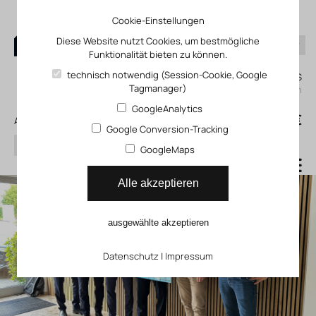
Cookie-Einstellungen
Diese Website nutzt Cookies, um bestmögliche
Funktionalität bieten zu können.
0
technisch notwendig (Session-Cookie, Google
Mein KLEFINGHAUS
Tagmanager)
einloggen
GoogleAnalytics
0
0,00 €
Alle Produkte
Google Conversion-Tracking
Suchen
GoogleMaps
Alle akzeptieren
ausgewählte akzeptieren
Datenschutz
|
Impressum