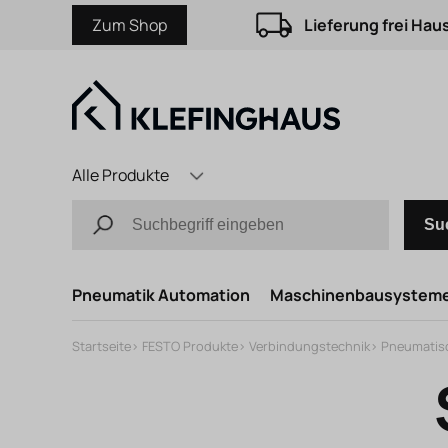
Zum Shop
Lieferung frei Hau
Alle Produkte
Su
Pneumatik Automation
Maschinenbausystem
Startseite
>
FESTO Produkte
>
Verbindungstechnik
>
Pneumatis