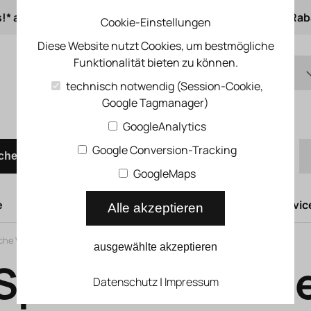
s!* ab 50 € Auftragswert
ab 500 € 1% Online-Rab
Cookie-Einstellungen
Diese Website nutzt Cookies, um bestmögliche
Funktionalität bieten zu können.
DE
technisch notwendig (Session-Cookie,
Google Tagmanager)
EN
Schnellbestellung
GoogleAnalytics
Google Conversion-Tracking
chen
GoogleMaps
e
Hubtüren
Druckluftsysteme
Kompressoren Servic
Alle akzeptieren
che Verbindungstechnik
>
Pneumatikschläuche
>
Spiralschläuche
ausgewählte akzeptieren
Spiralschläuch
Datenschutz
|
Impressum