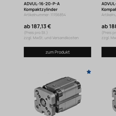
ADVUL-16-20-P-A
ADVUL-
Kompaktzylinder
Kompak
Artikelnummer: 11156854
Artikel
ab 187,13 €
ab 18
(Preis pro St.)
(Preis pr
zzgl. MwSt. und Versandkosten
zzgl. M
zum Produkt