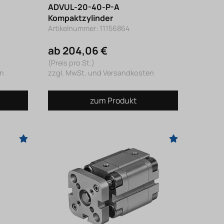
ADVUL-20-40-P-A
Kompaktzylinder
Artikelnummer: 11156864
ab 204,06 €
(Preis pro St.)
en
zzgl. MwSt. und Versandkosten
zum Produkt