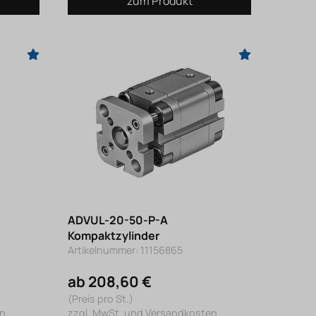
zum Produkt
ADVUL-20-50-P-A
Kompaktzylinder
Artikelnummer: 11156865
ab 208,60 €
(Preis pro St.)
en
zzgl. MwSt. und Versandkosten