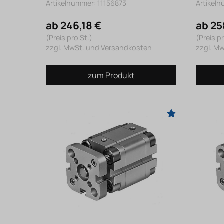
Artikelnummer: 11156873
Artikeln
ab 246,18 €
ab 25
(Preis pro St.)
(Preis pr
zzgl. MwSt. und Versandkosten
zzgl. M
zum Produkt