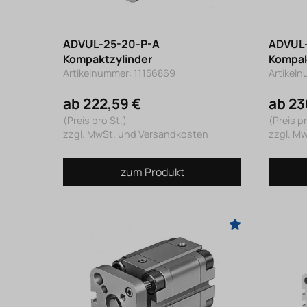
ADVUL-25-20-P-A
ADVUL-
Kompaktzylinder
Kompak
Artikelnummer: 11156869
Artikeln
ab 222,59 €
ab 23
(Preis pro St.)
(Preis pr
zzgl. MwSt. und Versandkosten
zzgl. M
zum Produkt