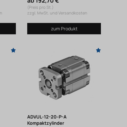
ab 192,70 €
(Preis pro St.)
en
zzgl. MwSt. und Versandkosten
zum Produkt
ADVUL-12-20-P-A
Kompaktzylinder