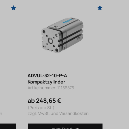
ADVUL-32-10-P-A
Kompaktzylinder
Artikelnummer: 11156875
ab 248,65 €
(Preis pro St.)
en
zzgl. MwSt. und Versandkosten