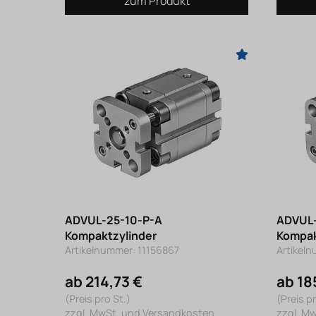
zum Produkt
ADVUL-25-10-P-A
ADVUL-
Kompaktzylinder
Kompak
Artikelnummer: 11156867
Artikel
ab 214,73 €
ab 18
(Preis pro St.)
(Preis pr
zzgl. MwSt. und Versandkosten
zzgl. M