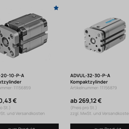
20-10-P-A
ADVUL-32-30-P-A
tzylinder
Kompaktzylinder
nummer: 11156859
Artikelnummer: 11156879
0,43 €
ab 269,12 €
o St.)
(Preis pro St.)
wSt. und Versandkosten
zzgl. MwSt. und Versandkost