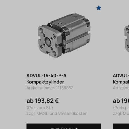
ADVUL-16-40-P-A
ADVUL-
Kompaktzylinder
Kompak
Artikelnummer: 11156857
Artikel
ab 193,82 €
ab 19
(Preis pro St.)
(Preis pr
zzgl. MwSt. und Versandkosten
zzgl. M