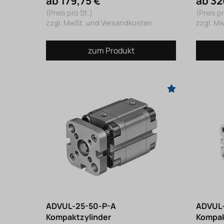
ab 179,75 €
ab 32
(Preis pro St.)
(Preis pr
zzgl. MwSt. und Versandkosten
zzgl. M
zum Produkt
ADVUL-25-50-P-A
ADVUL-
Kompaktzylinder
Kompak