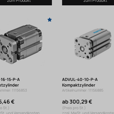
zum Produkt
zum Produkt
16-15-P-A
ADVUL-40-10-P-A
tzylinder
Kompaktzylinder
nummer: 11156853
Artikelnummer: 11156885
5,46 €
ab 300,29 €
o St.)
(Preis pro St.)
wSt. und Versandkosten
zzgl. MwSt. und Versandkost