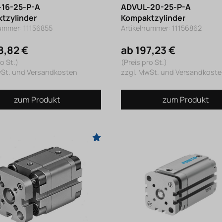
16-25-P-A
ADVUL-20-25-P-A
tzylinder
Kompaktzylinder
nummer: 11156855
Artikelnummer: 11156862
8,82 €
ab 197,23 €
o St.)
(Preis pro St.)
wSt. und Versandkosten
zzgl. MwSt. und Versandkost
zum Produkt
zum Produkt