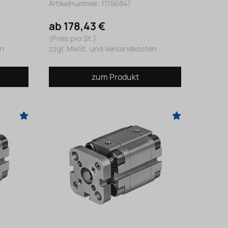
Artikelnummer: 11156847
ab 178,43 €
(Preis pro St.)
en
zzgl. MwSt. und Versandkosten
zum Produkt