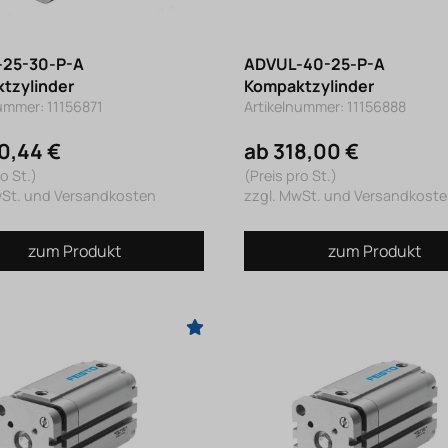
25-30-P-A
ADVUL-40-25-P-A
tzylinder
Kompaktzylinder
ummer: 11156871
Artikelnummer: 11156888
0,44 €
ab 318,00 €
o St.)
(Preis pro St.)
wSt. und Versandkosten
zzgl. MwSt. und Versandkost
zum Produkt
zum Produkt