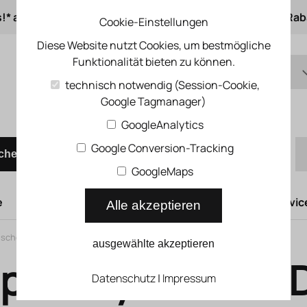
s!* ab 50 € Auftragswert
ab 500 € 1% Online-Rab
Cookie-Einstellungen
Diese Website nutzt Cookies, um bestmögliche
Funktionalität bieten zu können.
DE
technisch notwendig (Session-Cookie,
Google Tagmanager)
EN
Schnellbestellung
GoogleAnalytics
Google Conversion-Tracking
chen
GoogleMaps
e
Hubtüren
Druckluftsysteme
Kompressoren Servic
Alle akzeptieren
sche Zylinder
>
Classic
>
Kompaktzylinder ADVUL
ausgewählte akzeptieren
paktzylinder A
Datenschutz
|
Impressum