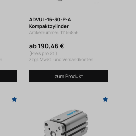
ADVUL-16-30-P-A
Kompaktzylinder
Artikelnummer: 11156856
ab 190,46 €
(Preis pro St.)
en
zzgl. MwSt. und Versandkosten
zum Produkt