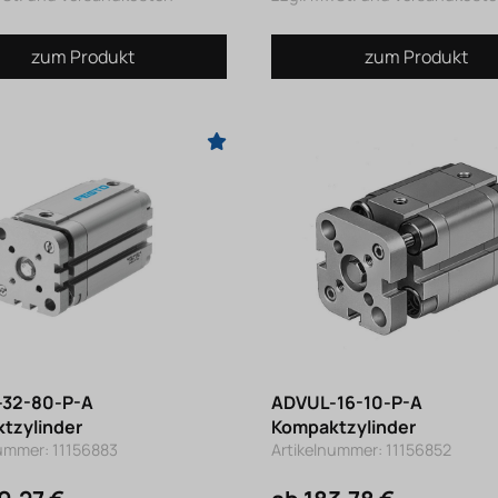
zum Produkt
zum Produkt
32-80-P-A
ADVUL-16-10-P-A
tzylinder
Kompaktzylinder
nummer: 11156883
Artikelnummer: 11156852