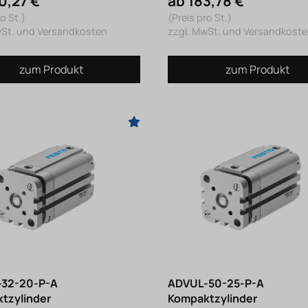
0,27 €
ab 183,78 €
o St.)
(Preis pro St.)
wSt. und Versandkosten
zzgl. MwSt. und Versandkost
zum Produkt
zum Produkt
32-20-P-A
ADVUL-50-25-P-A
tzylinder
Kompaktzylinder