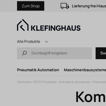
Zum Shop
Lieferung frei Hau
Alle Produkte
Su
Pneumatik Automation
Maschinenbausystem
Startseite
>
FESTO Produkte
>
Antriebe & Aktuatoren
>
Pneumati
Kom