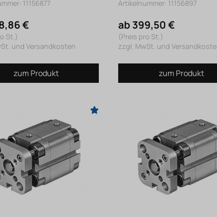
ummer: 11156877
Artikelnummer: 11156897
8,86 €
ab 399,50 €
o St.)
(Preis pro St.)
wSt. und Versandkosten
zzgl. MwSt. und Versandkost
zum Produkt
zum Produkt