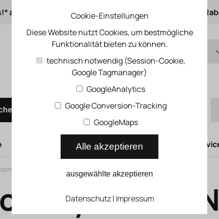
s!* ab 50 € Auftragswert
ab 500 € 1% Online-Rab
Cookie-Einstellungen
Diese Website nutzt Cookies, um bestmögliche
Funktionalität bieten zu können.
DE
technisch notwendig (Session-Cookie,
Google Tagmanager)
EN
Schnellbestellung
GoogleAnalytics
Google Conversion-Tracking
chen
GoogleMaps
e
Hubtüren
Druckluftsysteme
Kompressoren Servic
Alle akzeptieren
sche Zylinder
>
Classic
>
Normzylinder DNC
ausgewählte akzeptieren
ormzylinder D
Datenschutz
|
Impressum