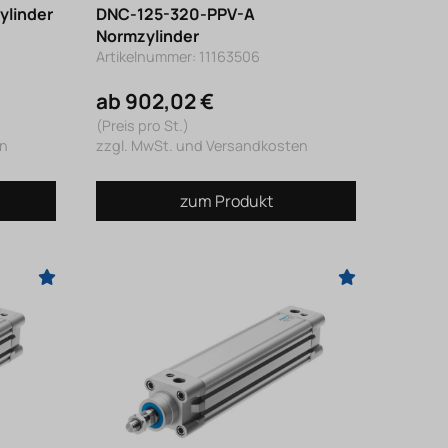
linder
DNC-125-320-PPV-A
Normzylinder
Artikelnummer: 11163506
ab 902,02 €
(Preis pro St.)
en
zzgl. MwSt. und Versandkosten
zum Produkt