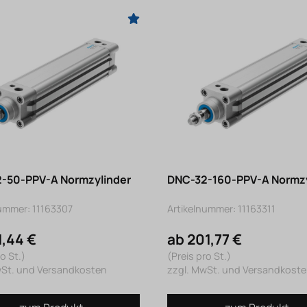
-50-PPV-A Normzylinder
DNC-32-160-PPV-A Normzy
nummer: 11163307
Artikelnummer: 11163311
1,44 €
ab 201,77 €
o St.)
(Preis pro St.)
wSt. und Versandkosten
zzgl. MwSt. und Versandkost