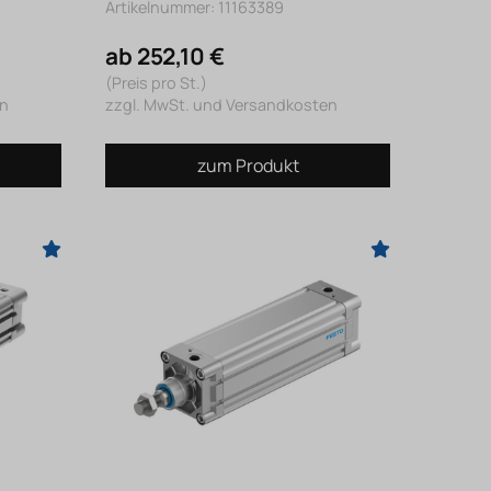
Artikelnummer: 11163389
ab 252,10 €
(Preis pro St.)
en
zzgl. MwSt. und Versandkosten
zum Produkt