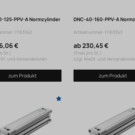
-125-PPV-A Normzylinder
DNC-40-160-PPV-A Normz
nummer: 11163342
Artikelnummer: 11163343
6,06 €
ab 230,45 €
o St.)
(Preis pro St.)
wSt. und Versandkosten
zzgl. MwSt. und Versandkost
zum Produkt
zum Produkt