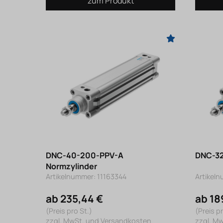
zum Produkt
DNC-40-200-PPV-A
DNC-32
Normzylinder
Artikelnummer: 11163344
Artikel
ab 235,44 €
ab 18
(Preis pro St.)
(Preis pr
zzgl. MwSt. und Versandkosten
zzgl. M