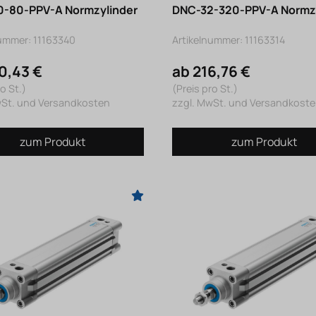
-80-PPV-A Normzylinder
DNC-32-320-PPV-A Normzy
nummer: 11163340
Artikelnummer: 11163314
0,43 €
ab 216,76 €
o St.)
(Preis pro St.)
wSt. und Versandkosten
zzgl. MwSt. und Versandkost
zum Produkt
zum Produkt