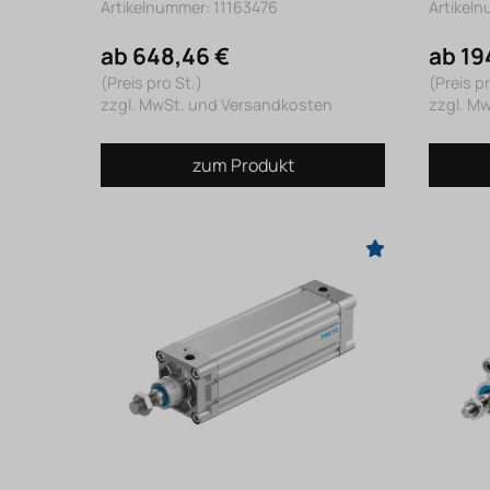
Artikelnummer: 11163476
Artikel
ab 648,46 €
ab 19
(Preis pro St.)
(Preis pr
zzgl. MwSt. und Versandkosten
zzgl. M
zum Produkt