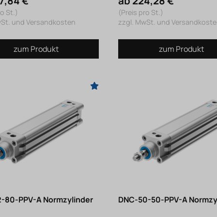
7,84 €
ab 224,28 €
o St.)
(Preis pro St.)
wSt. und Versandkosten
zzgl. MwSt. und Versandkost
zum Produkt
zum Produkt
-80-PPV-A Normzylinder
DNC-50-50-PPV-A Normzy