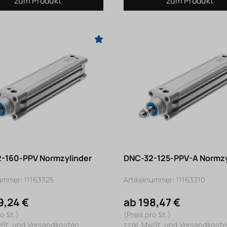
zum Produkt
zum Produkt
-160-PPV Normzylinder
DNC-32-125-PPV-A Normzy
nummer: 11163325
Artikelnummer: 11163310
9,24 €
ab 198,47 €
o St.)
(Preis pro St.)
wSt. und Versandkosten
zzgl. MwSt. und Versandkost