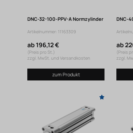
DNC-32-100-PPV-A Normzylinder
DNC-40
Artikelnummer: 11163309
Artikel
ab 196,12 €
ab 22
(Preis pro St.)
(Preis pr
zzgl. MwSt. und Versandkosten
zzgl. M
zum Produkt