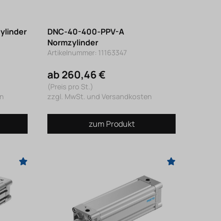
ylinder
DNC-40-400-PPV-A
Normzylinder
Artikelnummer: 11163347
ab 260,46 €
(Preis pro St.)
en
zzgl. MwSt. und Versandkosten
zum Produkt