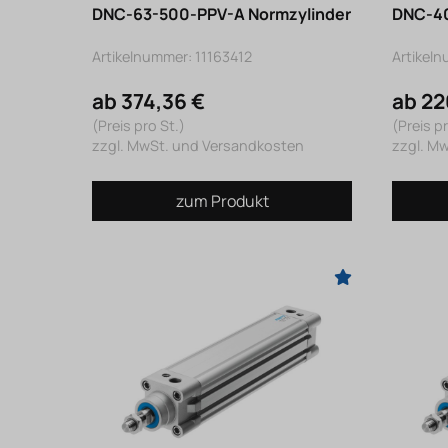
DNC-63-500-PPV-A Normzylinder
DNC-40
Artikelnummer: 11163412
Artikel
ab 374,36 €
ab 22
(Preis pro St.)
(Preis pr
zzgl. MwSt. und Versandkosten
zzgl. M
zum Produkt