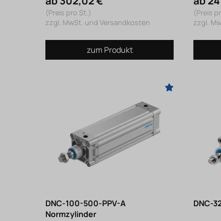
ab 302,02 €
ab 24
(Preis pro St.)
(Preis pr
zzgl. MwSt. und Versandkosten
zzgl. M
zum Produkt
DNC-100-500-PPV-A
DNC-32
Normzylinder