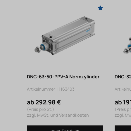
DNC-63-50-PPV-A Normzylinder
DNC-32
Artikelnummer: 11163403
Artikel
ab 292,98 €
ab 19
(Preis pro St.)
(Preis pr
zzgl. MwSt. und Versandkosten
zzgl. M