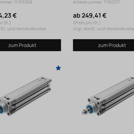
nummer: 11163308
Artikelnummer: 11163371
4,23 €
ab 249,41 €
o St.)
(Preis pro St.)
wSt. und Versandkosten
zzgl. MwSt. und Versandkost
zum Produkt
zum Produkt