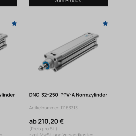
zum Produkt
linder
DNC-32-250-PPV-A Normzylinder
Artikelnummer: 11163313
ab 210,20 €
(Preis pro St.)
en
zzgl. MwSt. und Versandkosten