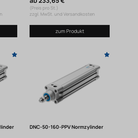
ab 233,65 €
(Preis pro St.)
en
zzgl. MwSt. und Versandkosten
zum Produkt
linder
DNC-50-160-PPV Normzylinder