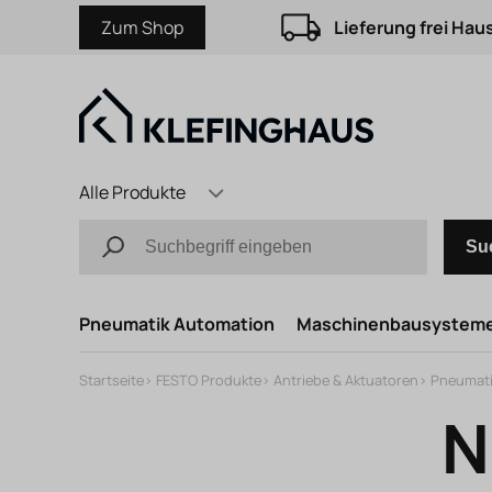
Zum Shop
Lieferung frei Hau
Alle Produkte
Su
Pneumatik Automation
Maschinenbausystem
Startseite
>
FESTO Produkte
>
Antriebe & Aktuatoren
>
Pneumati
N