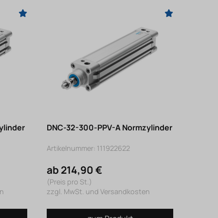
linder
DNC-32-300-PPV-A Normzylinder
Artikelnummer: 111922622
ab 214,90 €
(Preis pro St.)
en
zzgl. MwSt. und Versandkosten