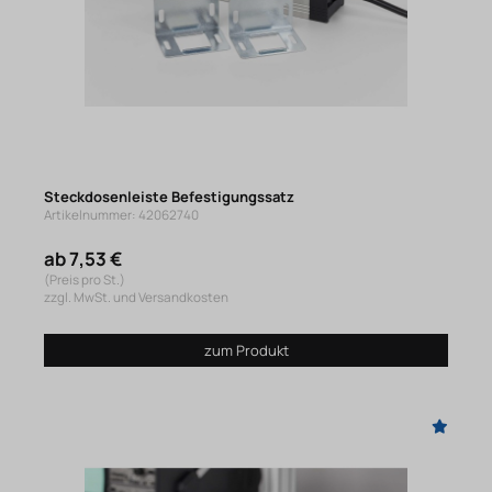
Steckdosenleiste Befestigungssatz
Artikelnummer: 42062740
ab 7,53 €
(Preis pro St.)
zzgl. MwSt. und Versandkosten
zum Produkt