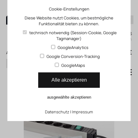
Cookie-Einstellungen
Diese Website nutzt Cookies, um bestmögliche
Funktionalität bieten zu können.
0
technisch notwendig (Session-Cookie, Google
Mein KLEFINGHAUS
Tagmanager)
einloggen
GoogleAnalytics
0
0,00 €
Alle Produkte
Google Conversion-Tracking
Suchen
GoogleMaps
Energieversorgung
Alle akzeptieren
ausgewählte akzeptieren
Datenschutz
|
Impressum