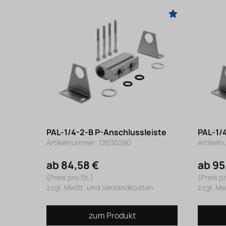
PAL-1/4-2-B P-Anschlussleiste
PAL-1/
Artikelnummer: 12030280
Artikel
ab 84,58 €
ab 95
(Preis pro St.)
(Preis pr
zzgl. MwSt. und Versandkosten
zzgl. M
zum Produkt