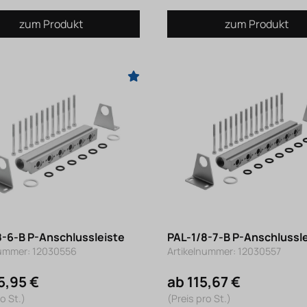
zum Produkt
zum Produkt
8-6-B P-Anschlussleiste
PAL-1/8-7-B P-Anschlussl
nummer: 12030556
Artikelnummer: 12030557
5,95 €
ab 115,67 €
o St.)
(Preis pro St.)