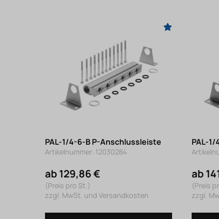
PAL-1/4-6-B P-Anschlussleiste
PAL-1/
Artikelnummer: 12030284
Artikel
ab 129,86 €
ab 14
(Preis pro St.)
(Preis pr
zzgl. MwSt. und Versandkosten
zzgl. M