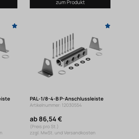
zum Produkt
eiste
PAL-1/8-4-B P-Anschlussleiste
Artikelnummer: 12030554
ab 86,54 €
(Preis pro St.)
en
zzgl. MwSt. und Versandkosten