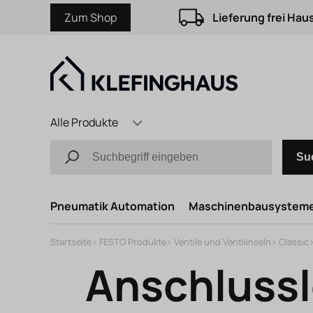
Zum Shop
Lieferung frei Hau
Alle Produkte
Su
Pneumatik Automation
Maschinenbausystem
Startseite
>
FESTO Produkte
>
Ventile und Ventilinseln
>
Classic
Anschlussl