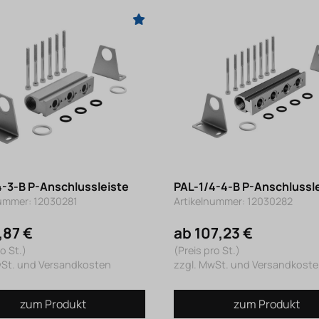
4-3-B P-Anschlussleiste
PAL-1/4-4-B P-Anschlussl
nummer: 12030281
Artikelnummer: 12030282
,87 €
ab 107,23 €
o St.)
(Preis pro St.)
wSt. und Versandkosten
zzgl. MwSt. und Versandkost
zum Produkt
zum Produkt