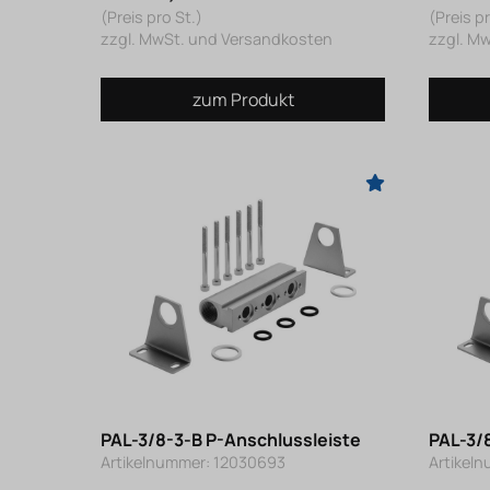
(Preis pro St.)
(Preis pr
zzgl. MwSt. und Versandkosten
zzgl. M
zum Produkt
PAL-3/8-3-B P-Anschlussleiste
PAL-3/
Artikelnummer: 12030693
Artikel