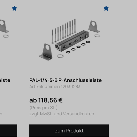
eiste
PAL-1/4-5-B P-Anschlussleiste
Artikelnummer: 12030283
ab 118,56 €
(Preis pro St.)
en
zzgl. MwSt. und Versandkosten
zum Produkt