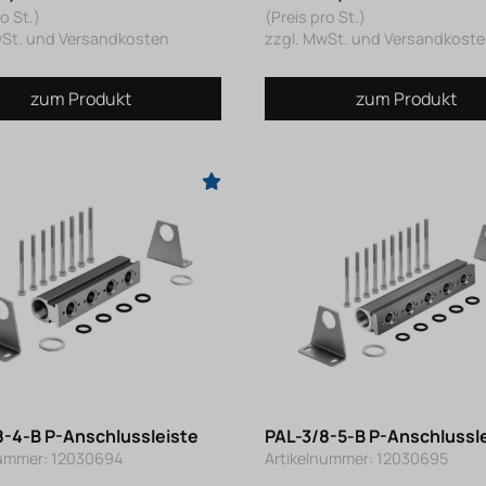
o St.)
(Preis pro St.)
wSt. und Versandkosten
zzgl. MwSt. und Versandkost
zum Produkt
zum Produkt
8-4-B P-Anschlussleiste
PAL-3/8-5-B P-Anschlussl
nummer: 12030694
Artikelnummer: 12030695