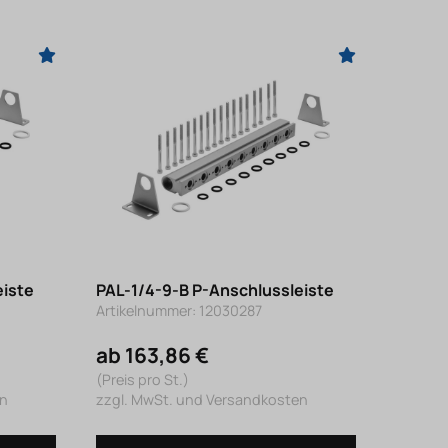
eiste
PAL-1/4-9-B P-Anschlussleiste
Artikelnummer: 12030287
ab 163,86 €
(Preis pro St.)
en
zzgl. MwSt. und Versandkosten