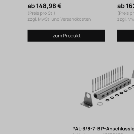
ab 148,98 €
ab 16
(Preis pro St.)
(Preis pr
zzgl. MwSt. und Versandkosten
zzgl. M
zum Produkt
PAL-3/8-7-B P-Anschlussle