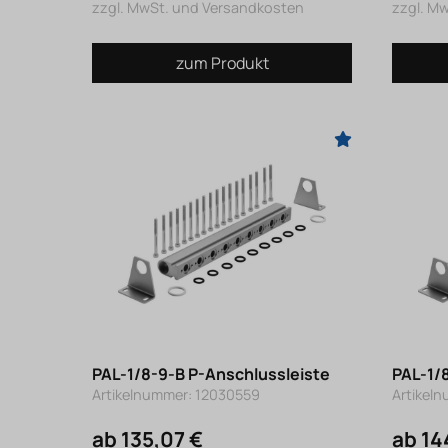
zzgl. MwSt. und Versandkosten
zzgl. M
zum Produkt
PAL-1/8-9-B P-Anschlussleiste
PAL-1/
Artikelnummer: 12030559
Artikel
ab 135,07 €
ab 14