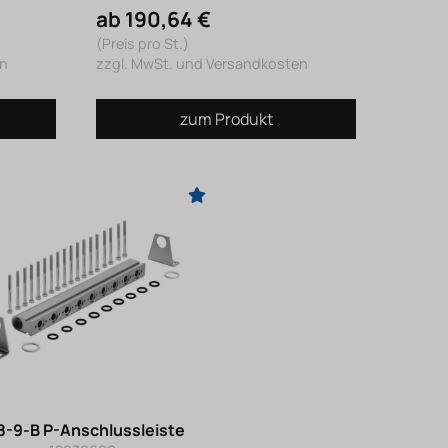
ab 190,64 €
(Preis pro St.)
en
zzgl. MwSt. und Versandkosten
zum Produkt
8-9-B P-Anschlussleiste