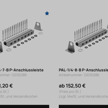
4-7-B P-Anschlussleiste
PAL-1/4-8-B P-Anschlussl
nummer: 12030285
Artikelnummer: 12030286
1,20 €
ab 152,50 €
o St.)
(Preis pro St.)
wSt. und Versandkosten
zzgl. MwSt. und Versandkost