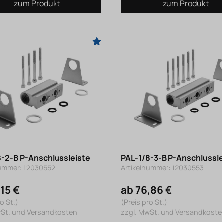
zum Produkt
zum Produkt
8-2-B P-Anschlussleiste
PAL-1/8-3-B P-Anschlussl
nummer: 12030552
Artikelnummer: 12030553
,15 €
ab 76,86 €
o St.)
(Preis pro St.)
wSt. und Versandkosten
zzgl. MwSt. und Versandkost