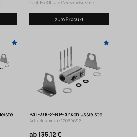
en
zzgl. MwSt. und Versandkosten
zum Produkt
leiste
PAL-3/8-2-B P-Anschlussleiste
Artikelnummer: 12030692
ab 135,12 €