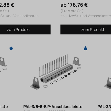
2,88 €
ab 176,76 €
o St.)
(Preis pro St.)
wSt. und Versandkosten
zzgl. MwSt. und Versandkost
zum Produkt
zum Produkt
iste
PAL-3/8-8-B P-Anschlussleiste
PAL-3/