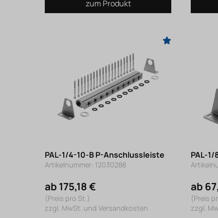
zum Produkt
PAL-1/4-10-B P-Anschlussleiste
PAL-1/
Artikelnummer: 12030288
Artikel
ab 175,18 €
ab 67
(Preis pro St.)
(Preis pr
zzgl. MwSt. und Versandkosten
zzgl. M