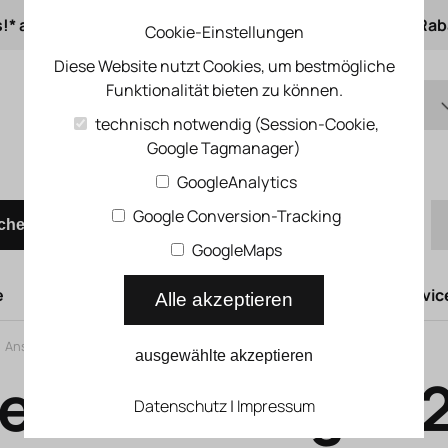
s!* ab 50 € Auftragswert
ab 500 € 1% Online-Rab
Cookie-Einstellungen
Diese Website nutzt Cookies, um bestmögliche
Funktionalität bieten zu können.
DE
technisch notwendig (Session-Cookie,
Google Tagmanager)
EN
Schnellbestellung
GoogleAnalytics
Google Conversion-Tracking
chen
GoogleMaps
e
Hubtüren
Druckluftsysteme
Kompressoren Servic
Alle akzeptieren
>
Anschlussleiste für Tiger 2000 PAL_B
ausgewählte akzeptieren
eiste für Tiger
Datenschutz
|
Impressum