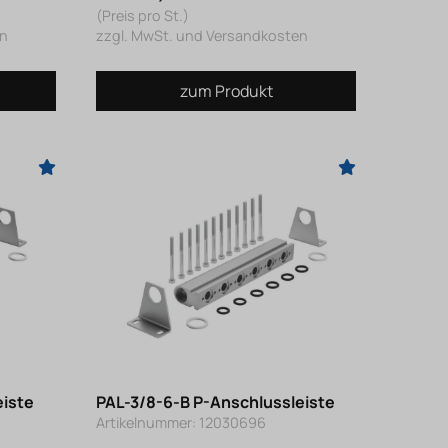
(Preis pro St.)
en
zzgl. MwSt. und Versandkosten
zum Produkt
eiste
PAL-3/8-6-B P-Anschlussleiste
Artikelnummer: 12030696