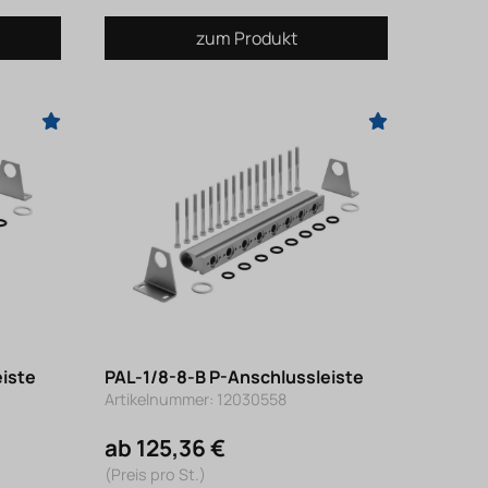
zum Produkt
eiste
PAL-1/8-8-B P-Anschlussleiste
Artikelnummer: 12030558
ab 125,36 €
(Preis pro St.)