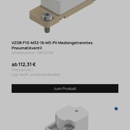
VZDB-F10-M32-16-M3-PV Mediengetrenntes
Pneumatikventil
Artikelnummer: 128122799
ab 112,31 €
(Preis pro St.)
zzgl. MwSt. und Versandkosten
zum Produkt