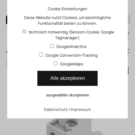
Cookie-Einstellungen
Diese Website nutzt Cookies, um bestmögliche
Funktionalität bieten zu können.
0
technisch notwendig (Session-Cookie, Google
Mein KLEFINGHAUS
Tagmanager)
einloggen
GoogleAnalytics
0
0,00 €
Alle Produkte
Google Conversion-Tracking
Suchen
GoogleMaps
Mediengetrenntes
Alle akzeptieren
Pneumatikventil VZDB
ausgewählte akzeptieren
Datenschutz
|
Impressum