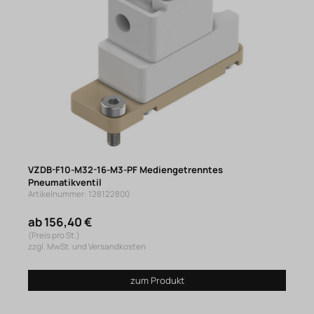
VZDB-F10-M32-16-M3-PF Mediengetrenntes
Pneumatikventil
Artikelnummer: 128122800
ab 156,40 €
(Preis pro St.)
zzgl. MwSt. und Versandkosten
zum Produkt