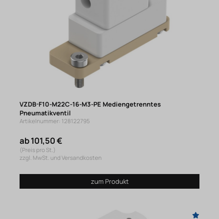
VZDB-F10-M22C-16-M3-PE Mediengetrenntes
Pneumatikventil
Artikelnummer: 128122795
ab 101,50 €
(Preis pro St.)
zzgl. MwSt. und Versandkosten
zum Produkt