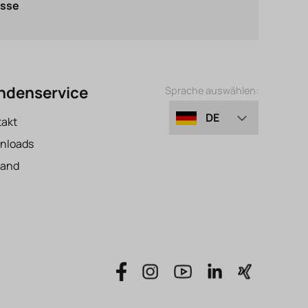
asse
ndenservice
Sprache auswählen:
DE
takt
nloads
EN
sand