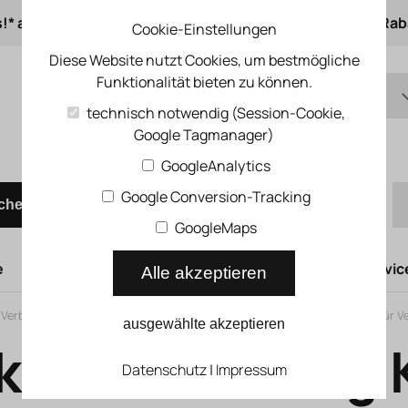
s!* ab 50 € Auftragswert
ab 500 € 1% Online-Rab
Cookie-Einstellungen
Diese Website nutzt Cookies, um bestmögliche
Funktionalität bieten zu können.
DE
technisch notwendig (Session-Cookie,
Google Tagmanager)
EN
Schnellbestellung
GoogleAnalytics
Google Conversion-Tracking
chen
GoogleMaps
e
Hubtüren
Druckluftsysteme
Kompressoren Servic
Alle akzeptieren
e Verbindungstechnik
>
Verbindungsleitungen
>
Verbindungsleitungen für Ve
ausgewählte akzeptieren
kdosenleitung
Datenschutz
|
Impressum