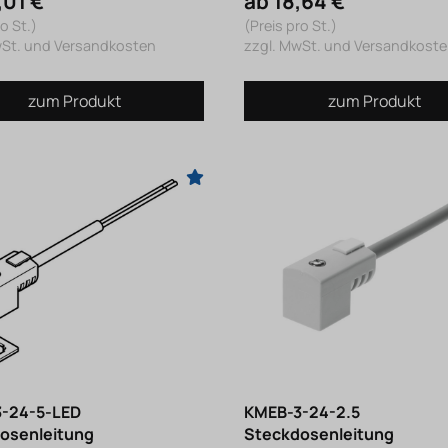
,01 €
ab 18,64 €
o St.)
(Preis pro St.)
wSt. und Versandkosten
zzgl. MwSt. und Versandkost
zum Produkt
zum Produkt
-24-5-LED
KMEB-3-24-2.5
osenleitung
Steckdosenleitung