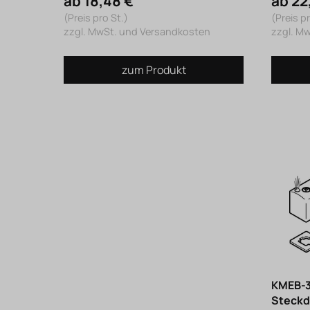
ab 18,48 €
ab 22
(Preis pro St.)
(Preis pr
zzgl. MwSt. und Versandkosten
zzgl. M
zum Produkt
KMEB-3
Steckd