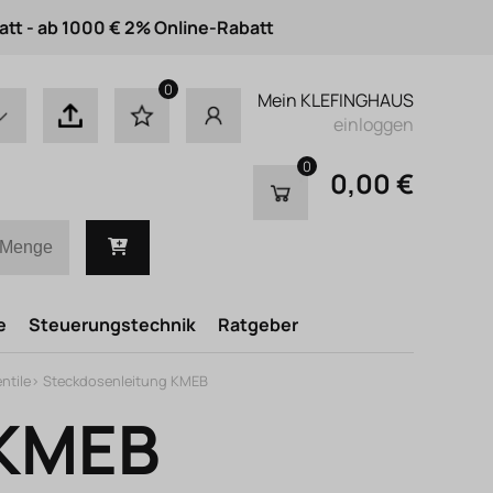
att - ab 1000 € 2% Online-Rabatt
0
Mein KLEFINGHAUS
einloggen
0
0,00 €
e
Steuerungstechnik
Ratgeber
ntile
>
Steckdosenleitung KMEB
 KMEB