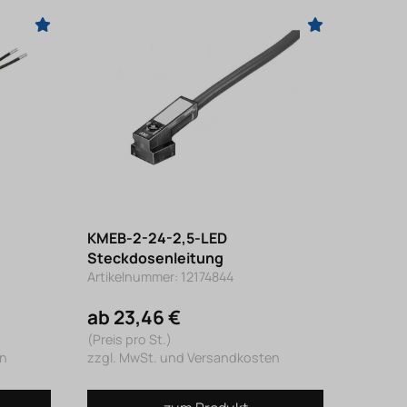
KMEB-2-24-2,5-LED
Steckdosenleitung
Artikelnummer: 12174844
ab 23,46 €
(Preis pro St.)
en
zzgl. MwSt. und Versandkosten