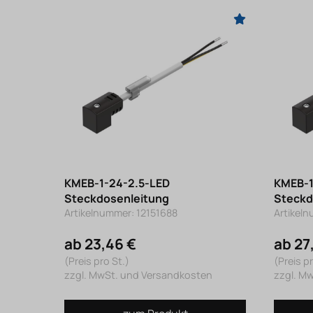
KMEB-1-24-2.5-LED
KMEB-1
Steckdosenleitung
Steckd
Artikelnummer: 12151688
Artikel
ab 23,46 €
ab 27
(Preis pro St.)
(Preis pr
zzgl. MwSt. und Versandkosten
zzgl. M