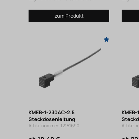
zum Produkt
KMEB-1-230AC-2.5
KMEB-
Steckdosenleitung
Steckd
Artikelnummer: 12151690
Artikeln