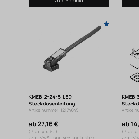
zum Produkt
KMEB-2-24-5-LED
KMEB-3
Steckdosenleitung
Steckd
Artikelnummer: 12174845
Artikel
ab 27,16 €
ab 14
(Preis pro St.)
(Preis pr
zzgl. MwSt. und Versandkosten
zzgl. M