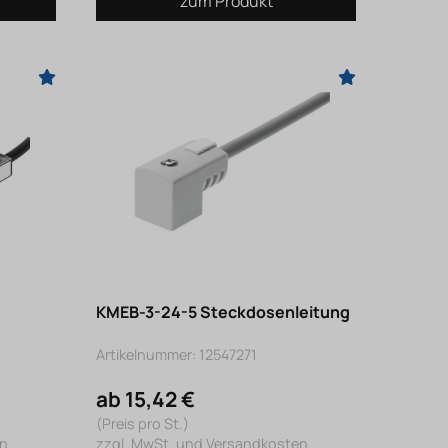
zum Produkt
KMEB-3-24-5 Steckdosenleitung
Artikelnummer: 12547271
ab 15,42 €
(Preis pro St.)
en
zzgl. MwSt. und Versandkosten