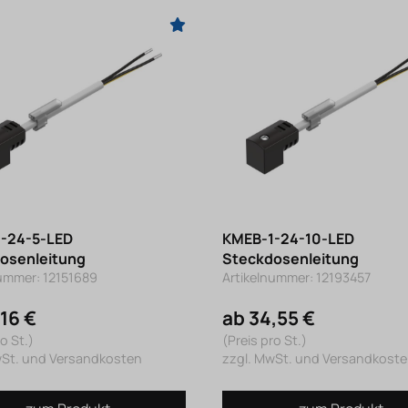
-24-5-LED
KMEB-1-24-10-LED
osenleitung
Steckdosenleitung
nummer: 12151689
Artikelnummer: 12193457
,16 €
ab 34,55 €
o St.)
(Preis pro St.)
wSt. und Versandkosten
zzgl. MwSt. und Versandkost