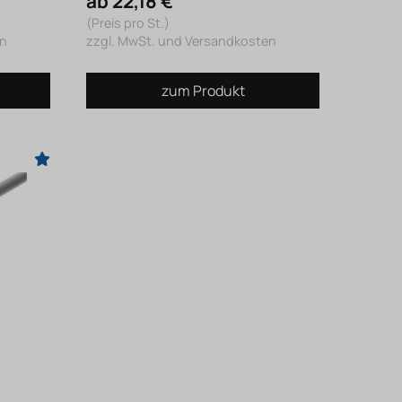
ab 22,18 €
(Preis pro St.)
en
zzgl. MwSt. und Versandkosten
zum Produkt