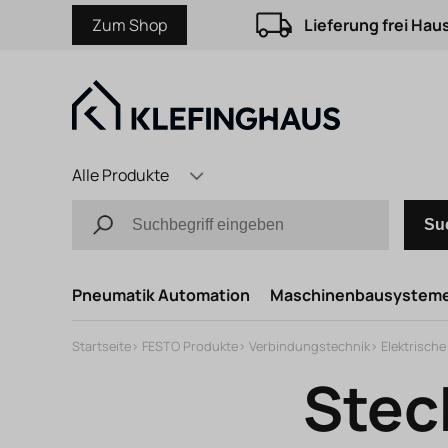
Zum Shop
Lieferung frei Hau
Alle Produkte
Su
Pneumatik Automation
Maschinenbausystem
Startseite
>
FESTO Produkte
>
Verbindungstechnik
>
Elektrisch
Stec