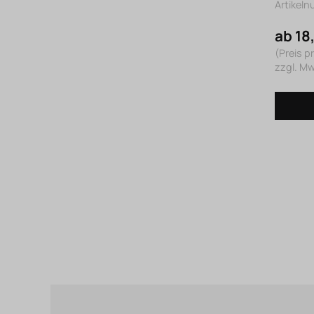
Artikel
ab 18
(Preis pr
zzgl. M