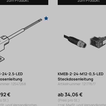
zum Produkt
zum Produkt
-24-2.5-LED
KMEB-2-24-M12-0,5-LED
osenleitung
Steckdosenleitung
nummer: 12547268
Artikelnummer: 12177677
,92 €
ab 34,06 €
o St.)
(Preis pro St.)
wSt. und Versandkosten
zzgl. MwSt. und Versandkost