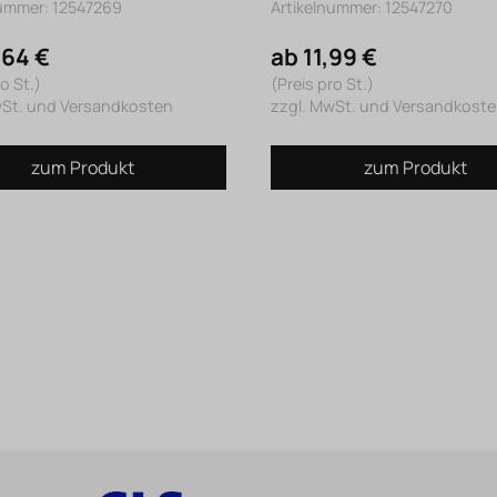
nummer: 12547269
Artikelnummer: 12547270
,64 €
ab 11,99 €
o St.)
(Preis pro St.)
wSt. und Versandkosten
zzgl. MwSt. und Versandkost
zum Produkt
zum Produkt