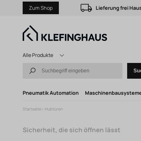
Zum Shop
Lieferung frei Hau
Alle Produkte
Su
Pneumatik Automation
Maschinenbausystem
Startseite
>
Hubtüren
Sicherheit, die sich öffnen lässt