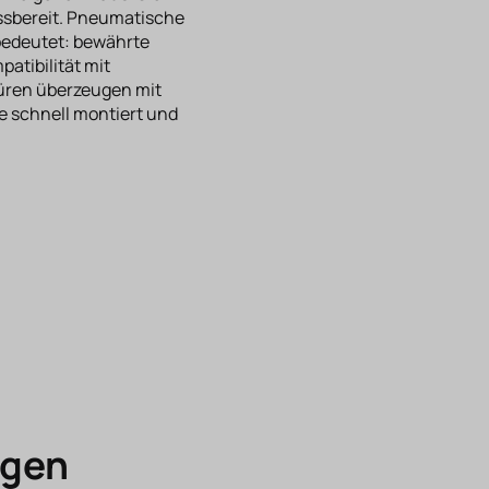
ussbereit. Pneumatische
 bedeutet: bewährte
atibilität mit
üren überzeugen mit
me schnell montiert und
agen