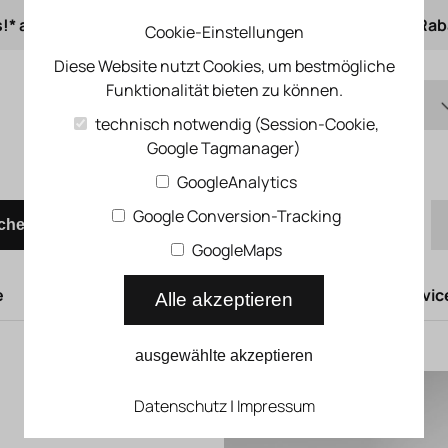
s!* ab 50 € Auftragswert
ab 500 € 1% Online-Rab
Cookie-Einstellungen
Diese Website nutzt Cookies, um bestmögliche
Funktionalität bieten zu können.
DE
technisch notwendig (Session-Cookie,
Google Tagmanager)
EN
Schnellbestellung
GoogleAnalytics
Google Conversion-Tracking
chen
GoogleMaps
e
Hubtüren
Druckluftsysteme
Kompressoren Servic
Alle akzeptieren
ausgewählte akzeptieren
Datenschutz
|
Impressum