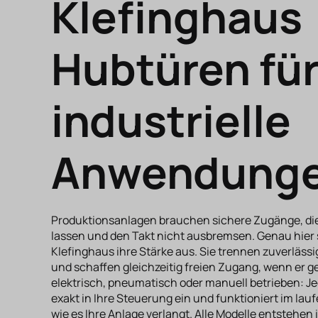
Klefinghaus
Hubtüren fü
industrielle
Anwendung
Produktionsanlagen brauchen sichere Zugänge, die
lassen und den Takt nicht ausbremsen. Genau hier
Klefinghaus ihre Stärke aus. Sie trennen zuverläss
und schaffen gleichzeitig freien Zugang, wenn er g
elektrisch, pneumatisch oder manuell betrieben: Je
exakt in Ihre Steuerung ein und funktioniert im la
wie es Ihre Anlage verlangt. Alle Modelle entstehen