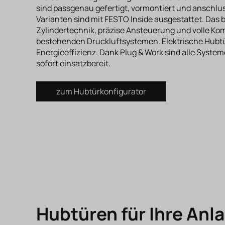
sind passgenau gefertigt, vormontiert und anschl
Varianten sind mit FESTO Inside ausgestattet. Das
Zylindertechnik, präzise Ansteuerung und volle Komp
bestehenden Druckluftsystemen. Elektrische Hubt
Energieeffizienz. Dank Plug & Work sind alle Syste
sofort einsatzbereit.
zum Hubtürkonfigurator
Hubtüren für Ihre Anl