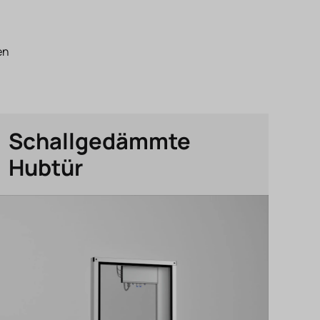
en
Schallgedämmte
Hubtür