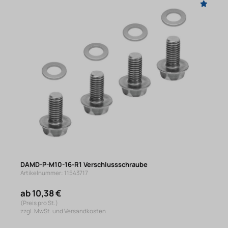
DAMD-P-M10-16-R1 Verschlussschraube
Artikelnummer: 11543717
ab 10,38 €
(Preis pro St.)
zzgl. MwSt. und Versandkosten