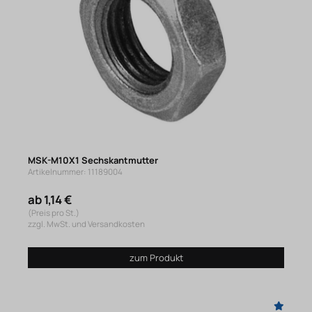
MSK-M10X1 Sechskantmutter
Artikelnummer: 11189004
ab 1,14 €
(Preis pro St.)
zzgl. MwSt. und Versandkosten
zum Produkt