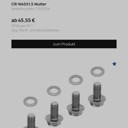
CR-M45X1,5 Mutter
Artikelnummer: 11197328
ab 45,55 €
(Preis pro St.)
zzgl. MwSt. und Versandkosten
zum Produkt