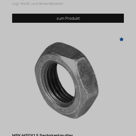
zzgl. MwSt. und Versandkosten
zum Produkt
MSK-M30X1,5 Sechskantmutter