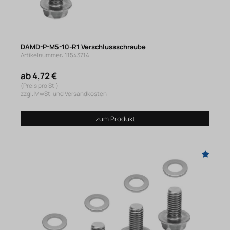
DAMD-P-M5-10-R1 Verschlussschraube
Artikelnummer: 11543714
ab 4,72 €
(Preis pro St.)
zzgl. MwSt. und Versandkosten
zum Produkt