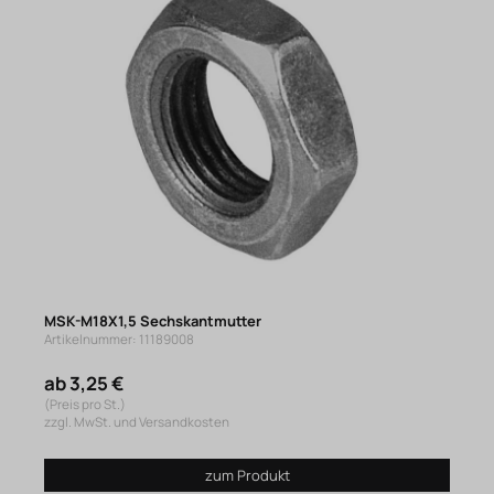
MSK-M18X1,5 Sechskantmutter
Artikelnummer: 11189008
ab 3,25 €
(Preis pro St.)
zzgl. MwSt. und Versandkosten
zum Produkt