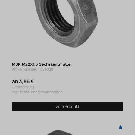
MSK-M22X1,5 Sechskantmutter
Artikelnummer: 11189009
ab 3,86 €
(Preis pro St.)
zzgl. MwSt. und Versandkosten
zum Produkt