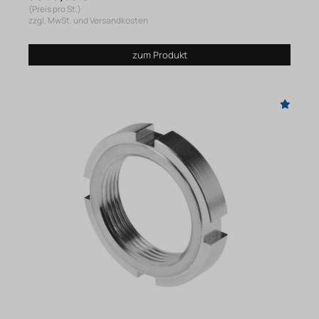
(Preis pro St.)
zzgl. MwSt. und Versandkosten
zum Produkt