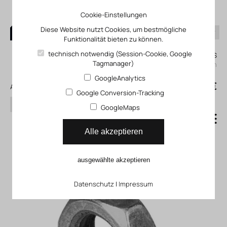
Cookie-Einstellungen
Diese Website nutzt Cookies, um bestmögliche
Funktionalität bieten zu können.
0
technisch notwendig (Session-Cookie, Google
Mein KLEFINGHAUS
Tagmanager)
einloggen
GoogleAnalytics
0
0,00 €
Alle Produkte
Google Conversion-Tracking
Suchen
GoogleMaps
Direktbefestigung FP_01-50-
Alle akzeptieren
01-04
ausgewählte akzeptieren
Datenschutz
|
Impressum