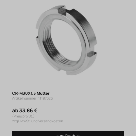
CR-M30X1,5 Mutter
Artikelnummer: 11197326
ab 33,86 €
(Preis pro St.)
zzgl. MwSt. und Versandkosten
zum Produkt