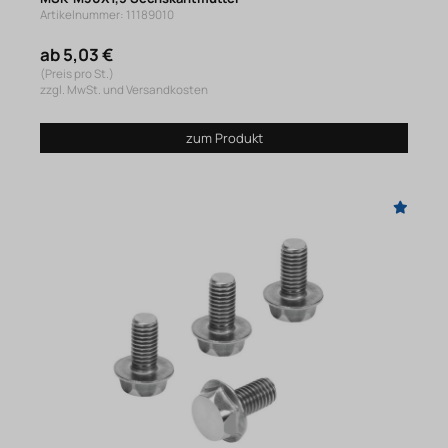
Artikelnummer: 11189010
ab 5,03 €
(Preis pro St.)
zzgl. MwSt. und Versandkosten
zum Produkt