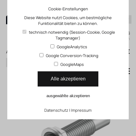
Cookie-Einstellungen
Diese Website nutzt Cookies, um bestmögliche
Funktionalität bieten zu können.
0
technisch notwendig (Session-Cookie, Google
Mein KLEFINGHAUS
Tagmanager)
einloggen
GoogleAnalytics
0
0,00 €
Alle Produkte
Google Conversion-Tracking
Suchen
GoogleMaps
Stoßdämpfer DYSD
Alle akzeptieren
ausgewählte akzeptieren
Datenschutz
|
Impressum