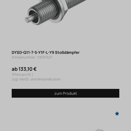
DYSD-Q11-7-5-Y1F-L-Y9 Stoßdämpfer
Artikelnummer: 118161521
ab 133,10 €
(Preis pro St.)
zzgl. MwSt. und Versandkosten
zum Produkt