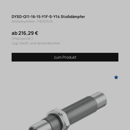
DYSD-Q11-16-15-Y1F-S-Y14 Stoßdämpfer
Artikelnummer: 118161529
ab 216,29 €
(Preis pro St.)
zzgl. MwSt. und Versandkosten
zum Produkt