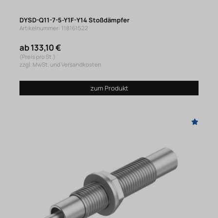
DYSD-Q11-7-5-Y1F-Y14 Stoßdämpfer
Artikelnummer: 118161522
ab 133,10 €
(Preis pro St.)
zzgl. MwSt. und Versandkosten
zum Produkt