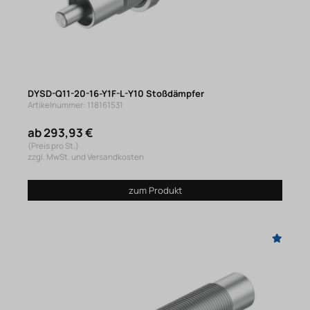
DYSD-Q11-20-16-Y1F-L-Y10 Stoßdämpfer
Artikelnummer: 118161531
ab 293,93 €
(Preis pro St.)
zzgl. MwSt. und Versandkosten
zum Produkt