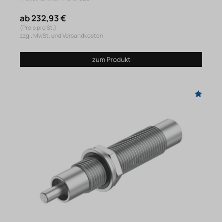
ab 232,93 €
(Preis pro St.)
zzgl. MwSt. und Versandkosten
zum Produkt