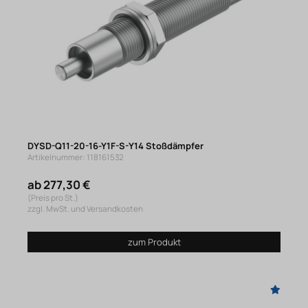
DYSD-Q11-20-16-Y1F-S-Y14 Stoßdämpfer
Artikelnummer: 118161532
ab 277,30 €
(Preis pro St.)
zzgl. MwSt. und Versandkosten
zum Produkt