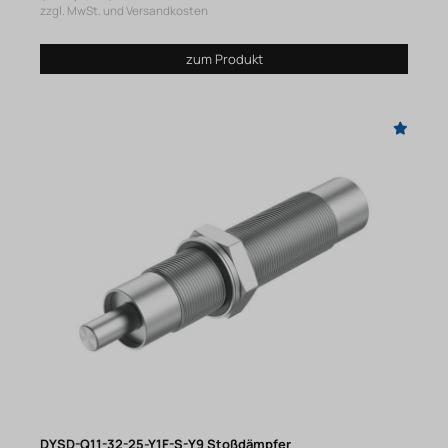
zzgl. MwSt. und Versandkosten
zum Produkt
DYSD-Q11-32-25-Y1F-S-Y9 Stoßdämpfer