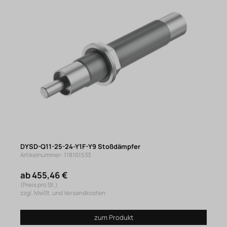
DYSD-Q11-25-24-Y1F-Y9 Stoßdämpfer
Artikelnummer: 118161533
ab 455,46 €
(Preis pro St.)
zzgl. MwSt. und Versandkosten
zum Produkt