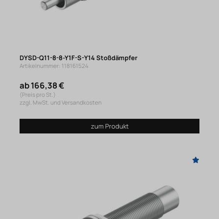
DYSD-Q11-8-8-Y1F-S-Y14 Stoßdämpfer
Artikelnummer: 118161524
ab 166,38 €
(Preis pro St.)
zzgl. MwSt. und Versandkosten
zum Produkt