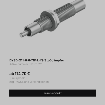
DYSD-Q11-8-8-Y1F-L-Y9 Stoßdämpfer
Artikelnummer: 118161523
ab 174,70 €
(Preis pro St.)
zzgl. MwSt. und Versandkosten
zum Produkt