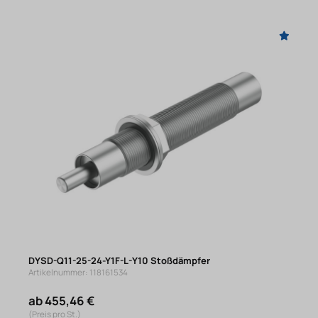
DYSD-Q11-25-24-Y1F-L-Y10 Stoßdämpfer
Artikelnummer: 118161534
ab 455,46 €
(Preis pro St.)