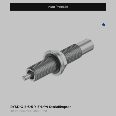
zum Produkt
DYSD-Q11-5-5-Y1F-L-Y9 Stoßdämpfer
Artikelnummer: 118161520