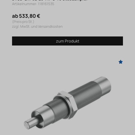
Artikelnummer: 118161535
ab 533,80 €
(Preis pro St.)
zzgl. MwSt. und Versandkosten
zum Produkt