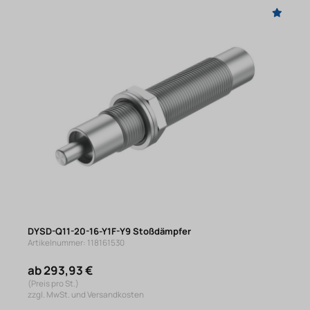
DYSD-Q11-20-16-Y1F-Y9 Stoßdämpfer
Artikelnummer: 118161530
ab 293,93 €
(Preis pro St.)
zzgl. MwSt. und Versandkosten