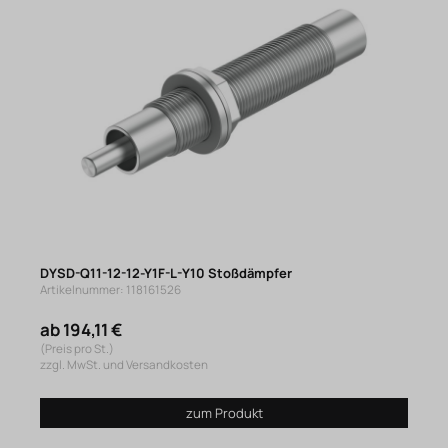
DYSD-Q11-12-12-Y1F-L-Y10 Stoßdämpfer
Artikelnummer: 118161526
ab 194,11 €
(Preis pro St.)
zzgl. MwSt. und Versandkosten
zum Produkt