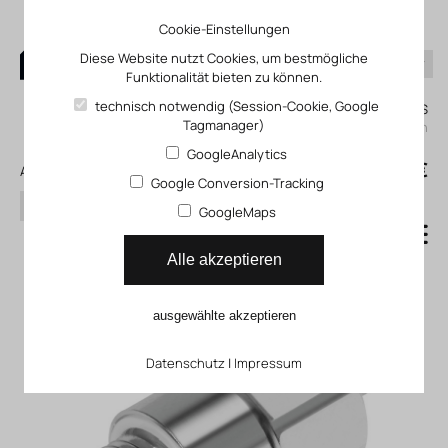
Cookie-Einstellungen
Diese Website nutzt Cookies, um bestmögliche
Funktionalität bieten zu können.
0
technisch notwendig (Session-Cookie, Google
Mein KLEFINGHAUS
Tagmanager)
einloggen
GoogleAnalytics
0
0,00 €
Alle Produkte
Google Conversion-Tracking
Suchen
GoogleMaps
Verschraubung NPCK
Alle akzeptieren
ausgewählte akzeptieren
Datenschutz
|
Impressum