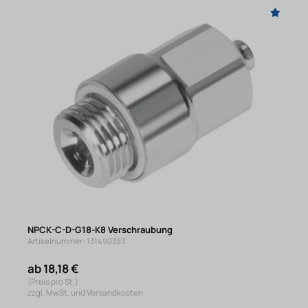
NPCK-C-D-G18-K8 Verschraubung
Artikelnummer: 131490383
ab 18,18 €
(Preis pro St.)
zzgl. MwSt. und Versandkosten