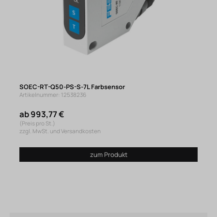
SOEC-RT-Q50-PS-S-7L Farbsensor
Artikelnummer: 12538236
ab 993,77 €
(Preis pro St.)
zzgl. MwSt. und Versandkosten
zum Produkt