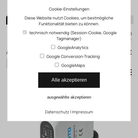
Cookie-Einstellungen
Diese Website nutzt Cookies, um bestmögliche
Funktionalität bieten zu können.
0
technisch notwendig (Session-Cookie, Google
Mein KLEFINGHAUS
Tagmanager)
einloggen
GoogleAnalytics
0
0,00 €
Alle Produkte
Google Conversion-Tracking
Suchen
GoogleMaps
Farbsensor SOEC
Alle akzeptieren
ausgewählte akzeptieren
Datenschutz
|
Impressum