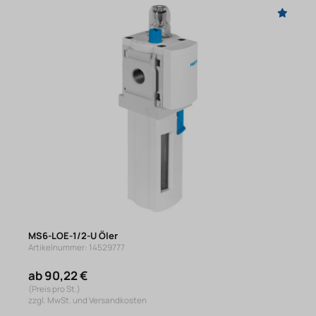
MS6-LOE-1/2-U Öler
Artikelnummer: 14529777
ab 90,22 €
(Preis pro St.)
zzgl. MwSt. und Versandkosten