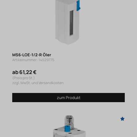
MS6-LOE-1/2-R Öler
Artikelnummer: 14529775
ab 61,22 €
(Preis pro St.)
zzgl. MwSt. und Versandkosten
zum Produkt