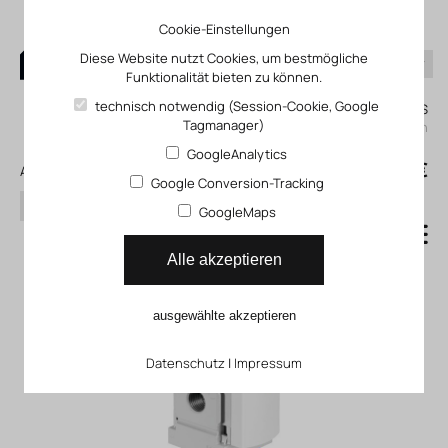
Cookie-Einstellungen
Diese Website nutzt Cookies, um bestmögliche
Funktionalität bieten zu können.
0
technisch notwendig (Session-Cookie, Google
Mein KLEFINGHAUS
Tagmanager)
einloggen
GoogleAnalytics
0
0,00 €
Alle Produkte
Google Conversion-Tracking
Suchen
GoogleMaps
Öler MS6_LOE
Alle akzeptieren
ausgewählte akzeptieren
Datenschutz
|
Impressum