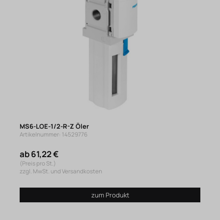
MS6-LOE-1/2-R-Z Öler
Artikelnummer: 14529776
ab 61,22 €
(Preis pro St.)
zzgl. MwSt. und Versandkosten
zum Produkt