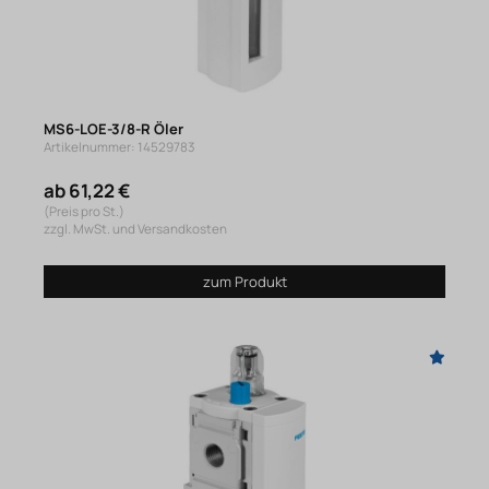
MS6-LOE-3/8-R Öler
Artikelnummer: 14529783
ab 61,22 €
(Preis pro St.)
zzgl. MwSt. und Versandkosten
zum Produkt