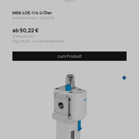
MS6-LOE-1/4-U Öler
Artikelnummer: 14529781
ab 90,22 €
(Preis pro St.)
zzgl. MwSt. und Versandkosten
zum Produkt