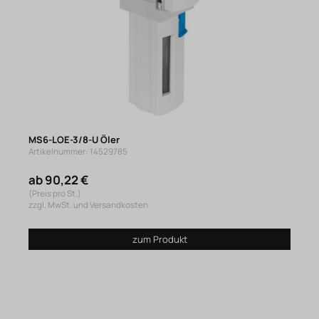
MS6-LOE-3/8-U Öler
Artikelnummer: 14529785
ab 90,22 €
(Preis pro St.)
zzgl. MwSt. und Versandkosten
zum Produkt